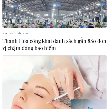
nếu nhận BHXH một lần
10/04/2022 11:14
Việc nhận bảo hiểm xã hội một lần có thể giải quyết
được một số khó khăn trước mắt, song người lao động
sẽ không có lương hưu khi về già, không được cấp thẻ
vietnamplus.vn
BHYT miễn phí để chăm sóc sức khỏe.
Thanh Hóa công khai danh sách gần 880 đơn
vị chậm đóng bảo hiểm