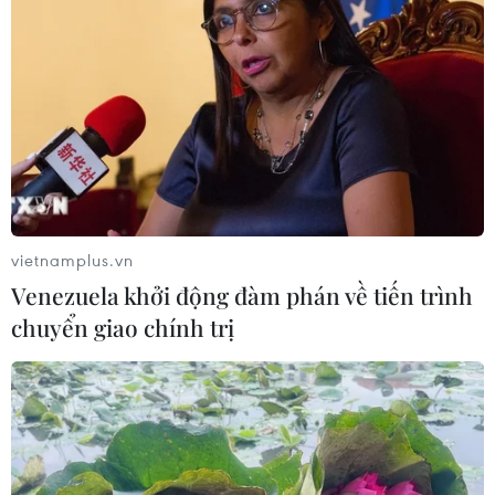
vietnamplus.vn
Venezuela khởi động đàm phán về tiến trình
chuyển giao chính trị
Quy định mới về tiền lương,
bảo hiểm xã hội có lợi cho người lao động
23/03/2022 07:34
Nghị định mới của Chính phủ quy định nhiều mức phạt
mới đối với các vi phạm liên quan đến tiền lương, bảo