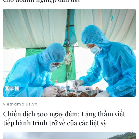
Các chính sách tăng tiền lương hưu, trợ
cấp có hiệu lực trong tháng Ba
28/02/2022 08:00
Việc điều chỉnh tăng lương hưu, trợ cấp hàng tháng sẽ
bắt đầu được có hiệu lực từ tháng Ba. Dự kiến có hơn 3
triệu người sẽ được hưởng mức lương hưu, trợ cấp mới.
vietnamplus.vn
Chiến dịch 500 ngày đêm: Lặng thầm viết
tiếp hành trình trở về của các liệt sỹ