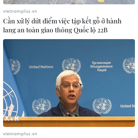
cho toàn dân tại Việt Nam./.
vietnamplus.vn
Cần xử lý dứt điểm việc tập kết gỗ ở hành
(Vietnam+)
lang an toàn giao thông Quốc lộ 22B
#bảo hiểm xã hội
#an sinh xã hội
#ILO
vietnamplus.vn