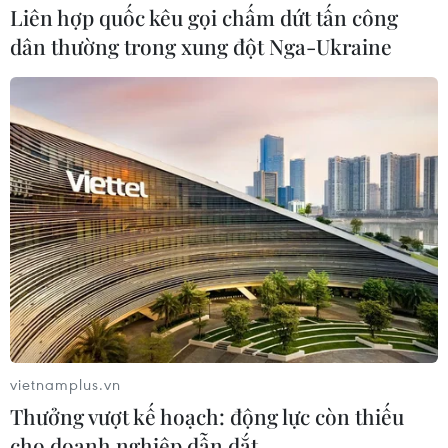
Liên hợp quốc kêu gọi chấm dứt tấn công
#giá hoá dân số
TP. Hà Nội
dân thường trong xung đột Nga-Ukraine
Theo dõi VietnamPlus
TIN LIÊN QUAN
vietnamplus.vn
Thưởng vượt kế hoạch: động lực còn thiếu
cho doanh nghiệp dẫn dắt