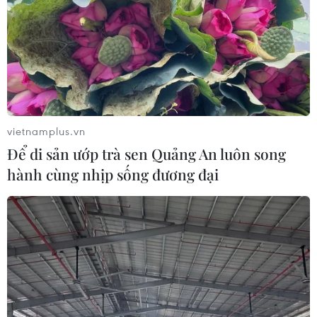
hiểm xã hội đối với người sử dụng lao động (doanh
nghiệp).
vietnamplus.vn
Để di sản ướp trà sen Quảng An luôn song
hành cùng nhịp sống đương đại
Người lao động sẽ “thiệt đơn, thiệt kép”