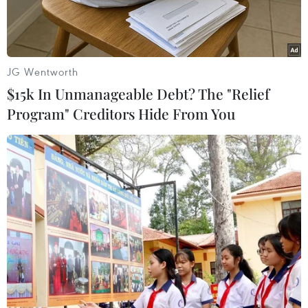
JG Wentworth
$15k In Unmanageable Debt? The "Relief
Program" Creditors Hide From You
Tuyên truyền về chính sách bảo hiểm xã hội cho người lao động.
(Ảnh: PV/Vietnam+)
Hệ thống an sinh xã hội ở Việt Nam vẫn tiếp tục
cần được cải cách và củng cố hơn nữa để hiện
thực hoá mục tiêu, quan điểm của Đảng và Nhà
nước hướng đến an sinh xã hội cho tất cả mọi