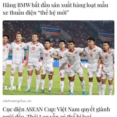
Hãng BMW bắt đầu sản xuất hàng loạt mẫu
xe thuần điện “thế hệ mới”
vietnamplus.vn
Cục diện ASEAN Cup: Việt Nam quyết giành
ngôi đầu, Thái Lan vẫn có thể bị loại