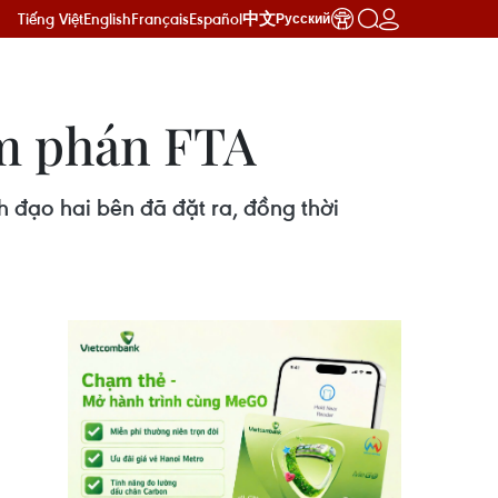
Tiếng Việt
English
Français
Español
中文
Русский
àm phán FTA
 đạo hai bên đã đặt ra, đồng thời