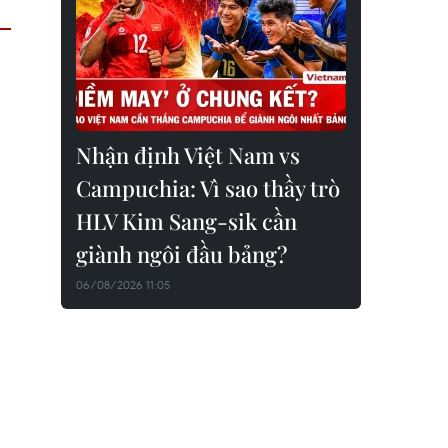
Nhận định Việt Nam vs
Campuchia: Vì sao thầy trò
HLV Kim Sang-sik cần
giành ngôi đầu bảng?
06/08/2026 11:05