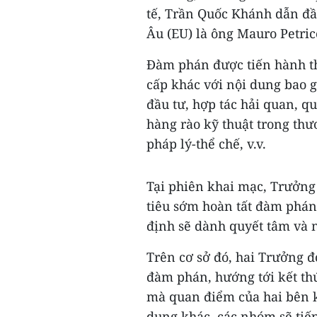
tế, Trần Quốc Khánh dẫn đ
Âu (EU) là ông Mauro Petri
Đàm phán được tiến hành t
cấp khác với nội dung bao 
đầu tư, hợp tác hải quan, qu
hàng rào kỹ thuật trong thư
pháp lý-thể chế, v.v.
Tại phiên khai mạc, Trưởn
tiêu sớm hoàn tất đàm phán
định sẽ dành quyết tâm và n
Trên cơ sở đó, hai Trưởng đ
đàm phán, hướng tới kết th
mà quan điểm của hai bên k
dung khác, các nhóm sẽ tiế