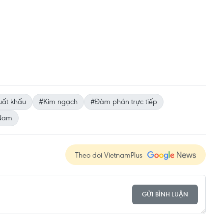
uất khấu
#Kim ngạch
#Đàm phán trực tiếp
 Nam
Theo dõi VietnamPlus
GỬI BÌNH LUẬN