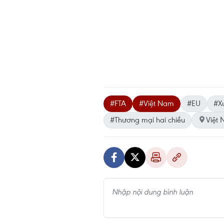
#FTA
#Việt Nam
#EU
#X
#Thương mại hai chiều
Việt