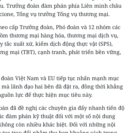
ầu. Trưởng đoàn đàm phán phía Liên minh châu
ccione, Tổng vụ trưởng Tổng vụ thương mại.
heo cấp Trưởng đoàn, Phó đoàn và 12 nhóm các
gồm thương mại hàng hóa, thương mại dịch vụ,
y tắc xuất xứ, kiểm dịch động thực vật (SPS),
ơng mại (TBT), cạnh tranh, phát triển bền vững,
g đoàn Việt Nam và EU tiếp tục nhấn mạnh mục
 mà lãnh đạo hai bên đã đặt ra, đồng thời khẳng
guồn lực để thực hiện mục tiêu này.
oàn đã đề nghị các chuyên gia đẩy nhanh tiến độ
úc đàm phán kỹ thuật đối với một số nội dung
hông còn nhiều khác biệt. Đối với những nội
p tục trao đổi nhằm thu hẹp khoảng cách trong