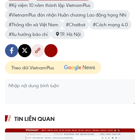
#Kỷ niệm 10 năm thành lập VietnamPlus
#VietnamPlus đón nhận Huân chương Lao động hạng Nhì
#Thông tấn xã Việt Nam
#Chatbot
#Cách mạng 4.0
#Xu hướng báo chí
TP. Hà Nội
Theo dõi VietnamPlus
TIN LIÊN QUAN