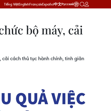
Tiếng Việt
English
Français
Español
中文
Русский
chức bộ máy, cải
cải cách thủ tục hành chính, tinh giản