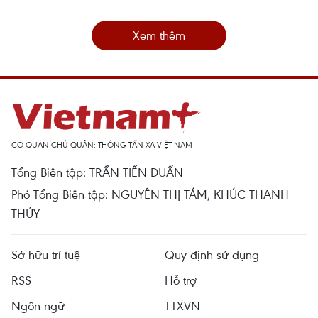
Xem thêm
CƠ QUAN CHỦ QUẢN: THÔNG TẤN XÃ VIỆT NAM
Tổng Biên tập: TRẦN TIẾN DUẨN
Phó Tổng Biên tập: NGUYỄN THỊ TÁM, KHÚC THANH
THỦY
Sở hữu trí tuệ
Quy định sử dụng
RSS
Hỗ trợ
Ngôn ngữ
TTXVN