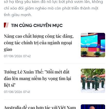
sở hạ tầng yếu kém đã nỗ lực bứt phá vươn lên, không
chỉ xóa đói giảm nghèo mà còn phát triển thành một
tỉnh giàu mạnh.
TIN CÙNG CHUYÊN MỤC
Nâng cao chất lượng công tác đảng,
công tác chính trị của ngành ngoại
giao
07/08/2026 07:42
Tướng Lê Xuân Thế: "Mỗi mét đất
đào lên mang niềm hy vọng tìm lại
liệt sĩ"
07/08/2026 07:41
Australia đề cao hợp tác với Việt Nam