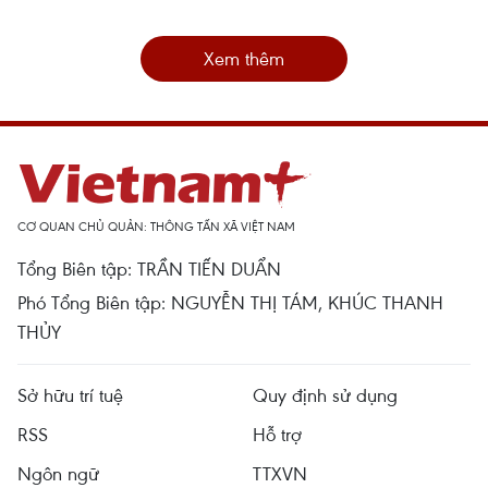
Xem thêm
CƠ QUAN CHỦ QUẢN: THÔNG TẤN XÃ VIỆT NAM
Tổng Biên tập: TRẦN TIẾN DUẨN
Phó Tổng Biên tập: NGUYỄN THỊ TÁM, KHÚC THANH
THỦY
Sở hữu trí tuệ
Quy định sử dụng
RSS
Hỗ trợ
Ngôn ngữ
TTXVN