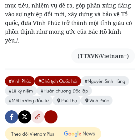
mục tiêu, nhiệm vụ đề ra, góp phần xứng đáng
vào sự nghiệp đổi mới, xây dựng và bảo vệ Tổ
quốc, đưa Vĩnh Phúc trở thành một tỉnh giàu có
phồn thịnh như mong ước của Bác Hồ kính
yêu./.
(TTXVN/Vietnam+)
#Vĩnh Phúc
#Chủ tịch Quốc hội
#Nguyễn Sinh Hùng
#Lễ kỷ niệm
#Huân chương Độc lập
#Môi trường đầu tư
Phú Thọ
Vĩnh Phúc
Theo dõi VietnamPlus