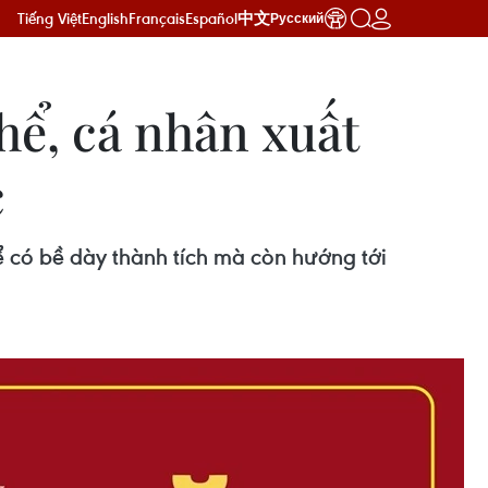
Tiếng Việt
English
Français
Español
中文
Русский
hể, cá nhân xuất
c
 có bề dày thành tích mà còn hướng tới