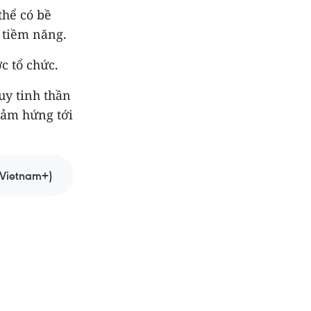
thể có bề
 tiềm năng.
c tổ chức.
uy tinh thần
 cảm hứng tới
Vietnam+)