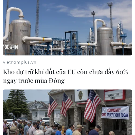
TIN LIÊN QUAN
vietnamplus.vn
Kho dự trữ khí đốt của EU còn chưa đầy 60%
ngay trước mùa Đông
Trung Quốc bất ngờ hạ lãi suất để hỗ trợ