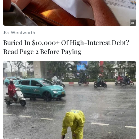
dùng cũng như nền kinh tế của nước này.
JG Wentworth
Buried In $10,000+ Of High-Interest Debt?
Read Page 2 Before Paying
Các nhân viên tại trung tâm phân phối ở Yucheng xử lý bưu
kiện với sự trợ giúp của máy phân loại. (Nguồn: chinadaily)
Ngành chuyển phát nhanh của Trung Quốc đã
vượt mốc 100 tỷ bưu kiện trong năm nay nhanh