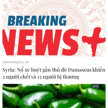
cao triển vọng hợp tác cơ giới hóa
nông nghiệp với Việt Nam
06/08/2026 04:14
Thống đốc Fed khuyến nghị tăng lãi
suất nếu lạm phát không sớm hạ
nhiệt
06/08/2026 03:46
vietnamplus.vn
Sản lượng vàng của Trung Quốc
Syria: Nổ xe buýt gần thủ đô Damascus khiến
giảm trong nửa đầu năm 2026
2 người chết và 13 người bị thương
06/08/2026 03:41
Kim ngạch xuất khẩu vượt mốc 100
tỷ USD, Hàn Quốc lập kỷ lục thặng