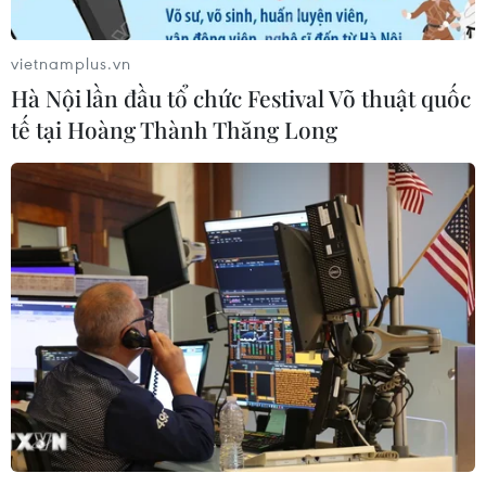
vietnamplus.vn
Xem thêm
Hà Nội lần đầu tổ chức Festival Võ thuật quốc
tế tại Hoàng Thành Thăng Long
CƠ QUAN CHỦ QUẢN: THÔNG TẤN XÃ VIỆT NAM
Tổng Biên tập: TRẦN TIẾN DUẨN
Phó Tổng Biên tập: NGUYỄN THỊ TÁM, KHÚC THANH
THỦY
Sở hữu trí tuệ
Quy định sử dụng
RSS
Hỗ trợ
Ngôn ngữ
TTXVN