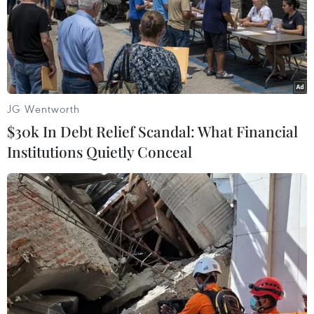
tăng trưởng kinh tế
22/07/2024 04:58
Ngân hàng Nhân dân Trung Quốc thông báo hạ lãi
suất mua lại đảo ngược kỳ hạn 7 ngày từ 1,8% xuống
1,7% và cũng sẽ cải thiện các hoạt động thị trường mở.
JG Wentworth
$30k In Debt Relief Scandal: What Financial
Institutions Quietly Conceal