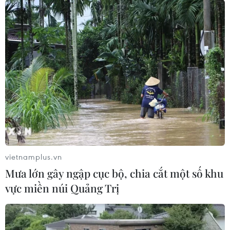
Dự báo năm 2020: Những biến số của nền
kinh tế toàn cầu
02/01/2020 07:04
Các thỏa thuận sau đó giữa Mỹ và Trung Quốc, Nhật
Bản nhiều khả năng sẽ đối mặt với thách thức lớn trong
năm tới và điều này còn phụ thuộc vào ai sẽ lên nắm
quyền tổng thống Mỹ nhiệm kỳ mới năm 2021.
vietnamplus.vn
Mưa lớn gây ngập cục bộ, chia cắt một số khu
vực miền núi Quảng Trị