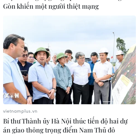
Gòn khiến một người thiệt mạng
dùng
08/08/2026 04:15
Thương mại Việt Nam-Australia
hướng tới những động lực tăng
trưởng mới
08/08/2026 03:29
Hà Nội kiên quyết xử lý vi phạm tại
hồ Đồng Đò
08/08/2026 03:29
vietnamplus.vn
Bí thư Thành ủy Hà Nội thúc tiến độ hai dự
Nghệ An: OCOP đã có thương hiệu,
án giao thông trọng điểm Nam Thủ đô
vì sao nông sản vẫn lo đầu ra?