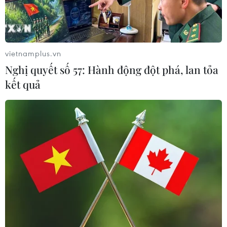
vietnamplus.vn
Nghị quyết số 57: Hành động đột phá, lan tỏa
kết quả
Cuộc chiến Mỹ-Trung sẽ tiến tới "chiến
tranh lạnh" vào năm 2020?
03/01/2020 03:54
Ngày càng có nhiều dấu hiệu cho thấy hai nền kinh tế
lớn nhất thế giới đang tách rời nhau và một số nhà
phân tích đang dự báo về một cuộc chiến tranh lạnh
mới giữa Mỹ và Trung Quốc.