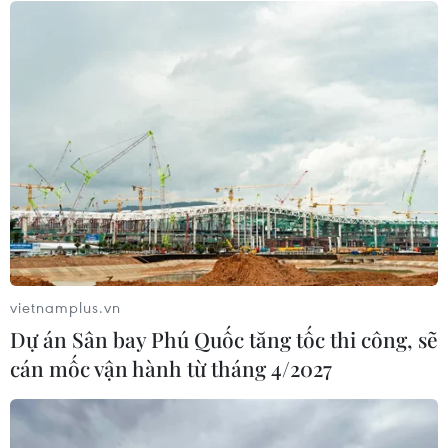
08/08/2026 03:28
Quảng Trị quyết tâm bàn giao sớm
mặt bằng Dự án Nhà máy điện gió
LIG-Hướng Hóa 1
08/08/2026 02:33
Chủ tịch Quốc hội dự kỷ
niệm 70 năm Ngày truyền thống lực
lượng Cảnh sát kinh tế
vietnamplus.vn
08/08/2026 01:59
Dự án Sân bay Phú Quốc tăng tốc thi công, sẽ
cán mốc vận hành từ tháng 4/2027
Áp dụng "luồng xanh" cho nhà đầu
tư dự án hạ tầng công nghiệp phía
Đông Đắk Lắk