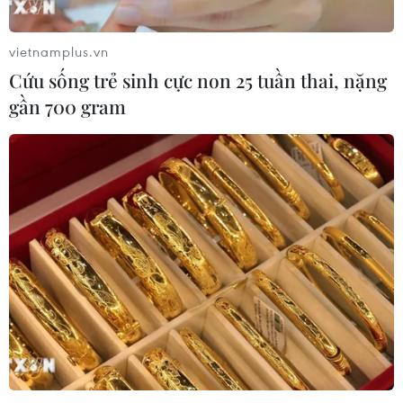
vietnamplus.vn
Cứu sống trẻ sinh cực non 25 tuần thai, nặng
gần 700 gram