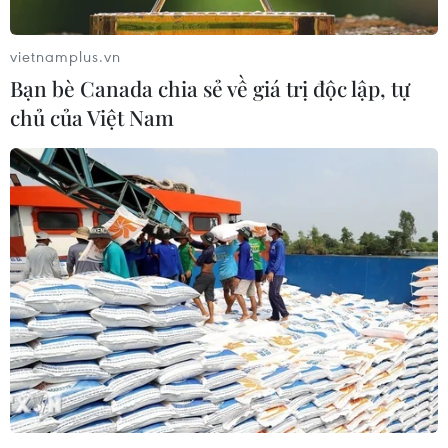
vietnamplus.vn
Bạn bè Canada chia sẻ về giá trị độc lập, tự
chủ của Việt Nam
Thị trường vàng "lạc quan" đón năm 2020
dù đối mặt nhiều thách thức
01/01/2020 22:30