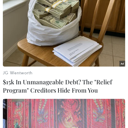
và giảm sự phụ thuộc của nền kinh tế này vào
sự hỗ trợ chính sách.
Tại Khu vực sử dụng đồng euro, tốc độ tăng
trưởng giảm sút đáng kể, xuống mức chỉ 1%, do
tăng trưởng chậm lại của kinh tế Đức và mối đe
dọa từ việc Anh ra khỏi Liên minh châu Âu.
Trong khi đó, kinh tế Nhật Bản đang chứng
JG Wentworth
kiến sự yếu kém của lĩnh vực chế tạo và xuất
$15k In Unmanageable Debt? The "Relief
khẩu, và nền kinh tế sẽ tiếp tục tăng trưởng
Program" Creditors Hide From You
chậm lại, với mức tăng trưởng được dự báo chỉ
đạt 0,7%.
Báo cáo nhấn mạnh, đà phục hồi của các nền
kinh tế đang phát triển và thị trường mới nổi sẽ