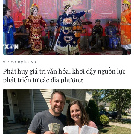
không diễn ra đều khắp, khi khoảng 1/3 trong
số này sẽ tăng trưởng chậm lại, do xuất khẩu và
đầu tư yếu hơn dự kiến./.
(TTXVN/Vietnam+)
vietnamplus.vn
Phát huy giá trị văn hóa, khơi dậy nguồn lực
phát triển từ các địa phương