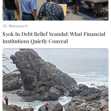
JG Wentworth
$30k In Debt Relief Scandal: What Financial
Institutions Quietly Conceal
Ngân hàng Thế giới (WB) dự báo kinh tế toàn cầu sẽ tăng
trưởng 2,5% trong năm 2020. (Nguồn: thehindu.com)
Trong báo cáo Triển vọng kinh tế toàn cầu công
bố ngày 8/1, Ngân hàng Thế giới (WB) dự báo