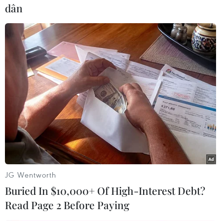
dân
Theo dõi VietnamPlus
TIN CÙNG CHUYÊN MỤC
Hãng BMW bắt đầu sản xuất hàng
loạt mẫu xe thuần điện “thế hệ mới”
07/08/2026 01:52
JG Wentworth
Các thương hiệu xe cao cấp của Đức
Buried In $10,000+ Of High-Interest Debt?
trong cuộc khủng hoảng lợi nhuận
Read Page 2 Before Paying
04/08/2026 23:03