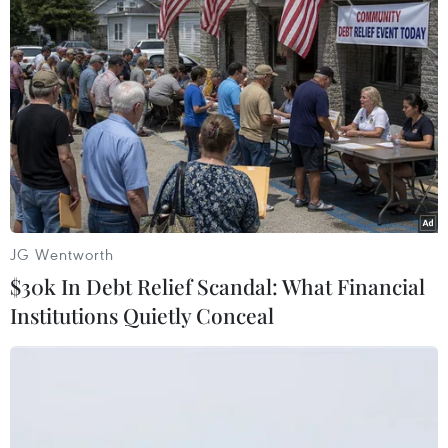
Thiếu tài xế, khoảng 25-30% xe đầu
kéo phải nằm bãi
02/08/2026 09:42
Chiêm ngưỡng những mẫu
xe hiếm tại Triển lãm ProDvizhenie-
2026 ở Nga
JG Wentworth
31/07/2026 01:51
$30k In Debt Relief Scandal: What Financial
Institutions Quietly Conceal
Toyota giữ vững vị trí hãng xe bán
chạy nhất toàn cầu trong 7 năm liên
tiếp
30/07/2026 11:20