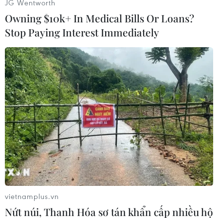
JG Wentworth
Owning $10k+ In Medical Bills Or Loans?
Stop Paying Interest Immediately
#Volkswagen
#Audi
#Động cơ diesel
#Nhiên liệu
Mỹ
vietnamplus.vn
Nứt núi, Thanh Hóa sơ tán khẩn cấp nhiều hộ