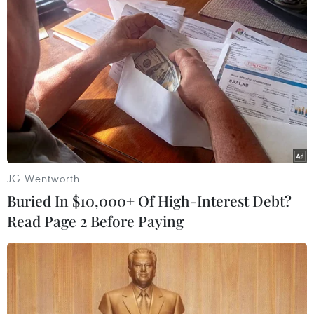
#lạm phát
#ôtô điện
#Stellantis
#áp thuế
JG Wentworth
Theo dõi VietnamPlus
Buried In $10,000+ Of High-Interest Debt?
Read Page 2 Before Paying
TIN LIÊN QUAN