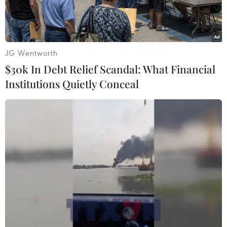
JG Wentworth
$30k In Debt Relief Scandal: What Financial
Institutions Quietly Conceal
Robot lắp ráp xe điện Voyah của Trung Quốc, tại thủ phủ Vũ
Hán, tỉnh Hồ Bắc. (Ảnh: THX/TTXVN)
Việc áp thuế 100% đối với ôtô điện của Trung
Quốc, như Mỹ vừa tiến hành, là "cái bẫy lớn" do
có thể gây ra lạm phát.