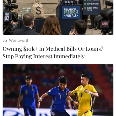
những thị trường ôtô cạnh tranh nhất thế giới - trước khi
kết thúc thập kỷ này.
JG Wentworth
Owning $10k+ In Medical Bills Or Loans?
Stop Paying Interest Immediately
Hiệp hội ôtô Đức phản đối điều tra chống
trợ giá đối với xe điện Trung Quốc