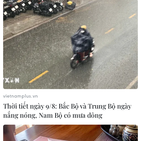
các thương hiệu Trung
Quốc
Trong năm 2024, xe điện hóa sẽ ngày càng phát
triển hay sự đổ bộ của các thương hiệu Trung
Quốc sẽ là xu hướng chủ đạo của thị trường xe
ôtô tại Việt Nam.
(TTXVN/Vietnam+)
vietnamplus.vn
Thời tiết ngày 9/8: Bắc Bộ và Trung Bộ ngày
nắng nóng, Nam Bộ có mưa dông