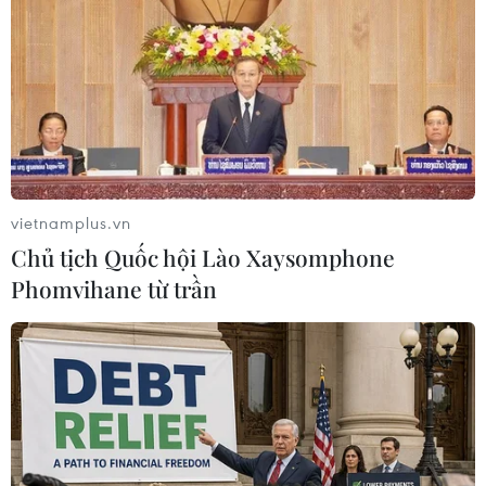
vietnamplus.vn
Chủ tịch Quốc hội Lào Xaysomphone
Phomvihane từ trần
Hãng ôtô Trung Quốc quyết vượt Tesla để
chiếm ngôi vương xe điện ở châu Âu
10/05/2024 08:41
Nhà sản xuất ôtô BYD của Trung Quốc tự tin rằng có thể
ở vị trí dẫn đầu thị trường xe điện châu Âu - một trong