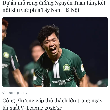
Dự án mở rộng đường Nguyễn Tuân tăng kết
nối khu vực phía Tây Nam Hà Nội
vietnamplus.vn
Công Phượng gặp thử thách lớn trong ngày
tái xuất V-League 2026/27