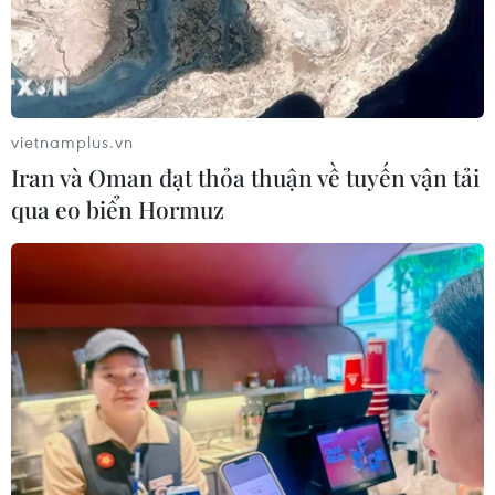
vietnamplus.vn
Iran và Oman đạt thỏa thuận về tuyến vận tải
TIN CÙNG CHUYÊN MỤC
qua eo biển Hormuz
Các thương hiệu xe cao cấp của Đức
trong cuộc khủng hoảng lợi nhuận
04/08/2026 23:03
Bứt phá trước "tháng Ngâu": Hãng xe
đồng loạt bung chiêu kích cầu đa
dạng
04/08/2026 04:29