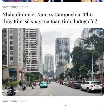
vietnamplus.vn
Nhận định Việt Nam vs Campuchia: 'Phù
thủy Kim' sẽ xoay tua toan tính đường dài?
Thị trường ôtô năm 2024: Xu thế của xe
điện hóa và các thương hiệu Trung Quốc
09/02/2024 04:33
Trong năm 2024, xe điện hóa sẽ ngày càng phát triển
hay sự đổ bộ của các thương hiệu Trung Quốc sẽ là xu
hướng chủ đạo của thị trường xe ôtô tại Việt Nam.
vietnamplus.vn