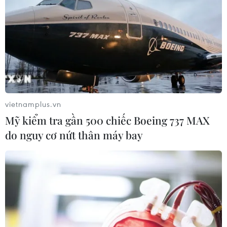
vietnamplus.vn
Mỹ kiểm tra gần 500 chiếc Boeing 737 MAX
do nguy cơ nứt thân máy bay
Robot hoạt động trên dây chuyền lắp ráp xe ôtô điện của Tập
đoàn Li Auto ở Thường Châu, tỉnh Giang Tô, Trung Quốc. (Ảnh:
THX/TTXVN)
Thật vậy, các cuộc cách mạng AI và công nghệ
xanh đã tạo ra sự gián đoạn kinh tế, có khả
năng định hình lại nền kinh tế toàn cầu, với