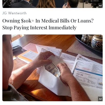
nhà sản xuất EU mà có nguy cơ gây tác động
tiêu cực.
JG Wentworth
Theo Chủ tịch Hiệp hội ngành công nghiệp ôtô
Owning $10k+ In Medical Bills Or Loans?
Đức (VDA), Hildegard Mueller, các biện pháp
Stop Paying Interest Immediately
chống trợ giá mà EU thực hiện, điều có thể đưa
đến việc đánh thuế trừng phạt đối với xe nhập
khẩu từ Trung Quốc, sẽ không giải quyết được
những thách thức mà các nhà sản xuất ôtô tại
Đức và châu Âu đối mặt.
Chủ tịch VDA cho rằng Trung Quốc là thị trường
quan trọng đối với các hãng sản xuất xe của Đức
với mối quan tâm đến đầu tư cho chuyển đổi
xanh ở trong nước từ doanh thu tại Trung Quốc.
Ông Mueller nhận định nguy cơ xung đột
thương mại do cuộc điều tra cũng có thể gây rủi