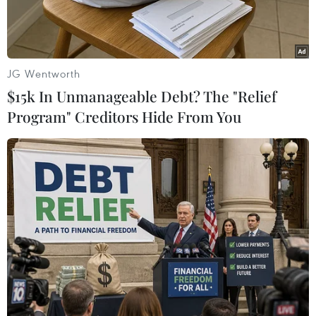
JG Wentworth
$15k In Unmanageable Debt? The "Relief
Program" Creditors Hide From You
Công nhân làm việc tại nhà máy sản xuất xe điện ở tỉnh An
Huy, Trung Quốc. (Ảnh: THX/TTXVN)
Các chuyên gia ngành công nghiệp ôtô Đức
cảnh báo cuộc điều tra chống trợ giá của Liên
minh châu Âu (EU) đối với các hãng sản xuất xe
điện (EV) của Trung Quốc sẽ không bảo vệ các