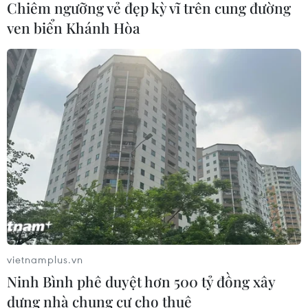
Chiêm ngưỡng vẻ đẹp kỳ vĩ trên cung đường
Pin xe điện - lời giải của bài toán
ven biển Khánh Hòa
nguồn điện cho AI
30/07/2026 01:35
Kia đầu tư 649 triệu USD sản xuất ôtô
điện tại Mexico
29/07/2026 23:45
Động đất tại Kumamoto làm đình trệ
chuỗi cung ứng bán dẫn và ôtô Nhật
Bản
vietnamplus.vn
29/07/2026 14:37
Ninh Bình phê duyệt hơn 500 tỷ đồng xây
dựng nhà chung cư cho thuê