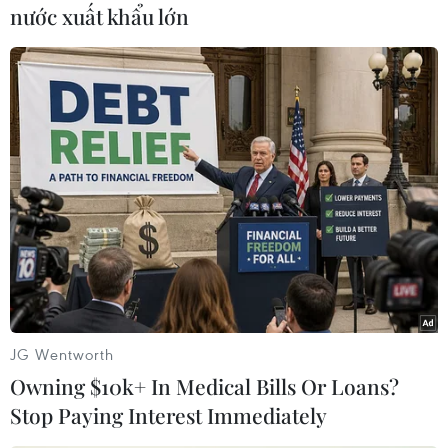
nước xuất khẩu lớn
Phim nhận về giải Bông sen bạc, giải Nam diễn
viên xuất sắc nhất cho Trấn Thành, giải Biên
kịch xuất sắc nhất cho đạo diễn Nhất Trung tại
Liên hoan phim Việt Nam lần thứ 21.
JG Wentworth
Owning $10k+ In Medical Bills Or Loans?
Stop Paying Interest Immediately