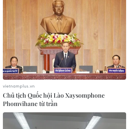
07/08/2026 15:44
Doanh thu Người Nhện tăng nhanh
tại phòng vé Việt
03/08/2026 07:17
Phim huyền sử "Hộ linh tráng sỹ"
được chiếu ở định dạng IMAX
vietnamplus.vn
31/07/2026 02:47
Chủ tịch Quốc hội Lào Xaysomphone
Phomvihane từ trần
Hiệu ứng từ “The Odyssey” giúp
doanh số sách sử thi và thần thoại
tăng mạnh