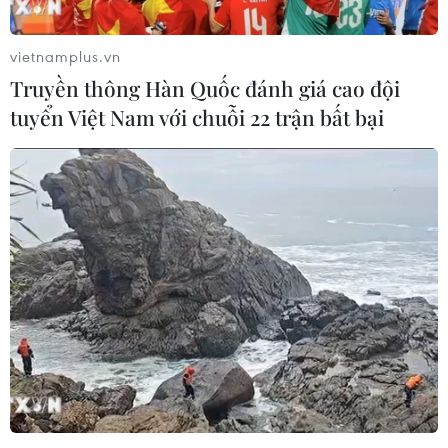
vietnamplus.vn
Đề nghị tạm ngừng tổ chức lễ hội ở các địa
Truyền thông Hàn Quốc đánh giá cao đội
phương có dịch COVID-19
tuyển Việt Nam với chuỗi 22 trận bất bại
29/01/2021 12:24
Bộ Văn hóa, Thể thao và Du lịch đề nghị các địa
phương có dịch COVID-19 tạm ngừng hoạt động tổ
chức lễ hội, hoạt động dịch vụ kinh doanh karaoke, vũ
trường, các hoạt động văn hóa tập trung đông người.