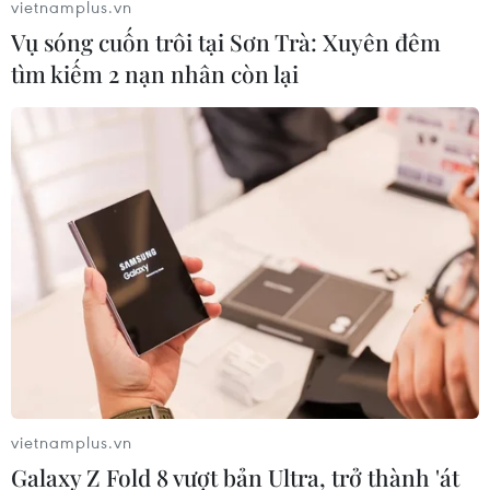
vietnamplus.vn
Vụ sóng cuốn trôi tại Sơn Trà: Xuyên đêm
tìm kiếm 2 nạn nhân còn lại
COVID-19 khiến hệ thống rạp chiếu phim
Việt đứng ngồi không yên
06/02/2021 02:53
Do dịch COVID-19 bùng phát trở lại, các rạp chiếu phim
đang đối mặt với tình huống bấp bênh khi chỉ còn 1 tuần
nữa là loạt phim Tết ra mắt (vào ngày Mồng 1 Tết
Nguyên đán).
vietnamplus.vn
Galaxy Z Fold 8 vượt bản Ultra, trở thành 'át