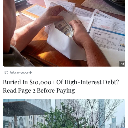
chế ra rạp, các phòng chiếu không có phim Việt
ra mắt dịp Tết. Vì vậy, loạt phim được kỳ vọng
sẽ lấp đầy phần nào nhu cầu giải trí của khán
giả tại nhà.
Cùng với việc chiếu phim, ban tổ chức cho biết
sẽ thực hiện chuỗi phóng sự gặp gỡ, kết nối với
các nhà làm phim, diễn viên… để cùng chia sẻ
những câu chuyện hậu trường trong dịp Xuân
JG Wentworth
Tân Sửu 2021./.
Buried In $10,000+ Of High-Interest Debt?
Read Page 2 Before Paying
(Vietnam+)