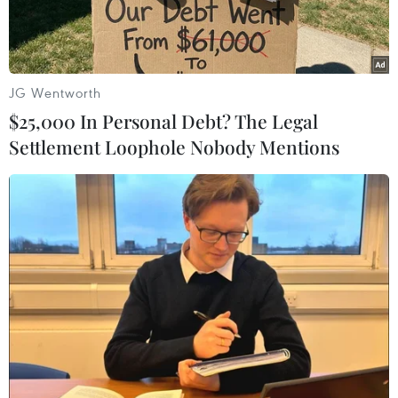
JG Wentworth
$25,000 In Personal Debt? The Legal
Settlement Loophole Nobody Mentions
''Cua lại vợ bầu'' sẽ mở màn cho tuần ''Phim Tết.'' (Ảnh: Nhà
phát hành)
Trong bối cảnh nhiều hoạt động giải trí, văn hóa
phải hủy bỏ hoặc hạn chế người tham gia do
COVID-19, Trung tâm Sản xuất và Phát triển Nội
dung số (VTV Digital), Đài Truyền hình Việt
Nam cùng Hiệp hội xúc tiến và phát triển điện