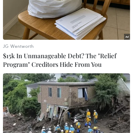
TIN LIÊN QUAN
JG Wentworth
$15k In Unmanageable Debt? The "Relief
Program" Creditors Hide From You
Top 5 bộ phim Việt Nam có doanh thu cao