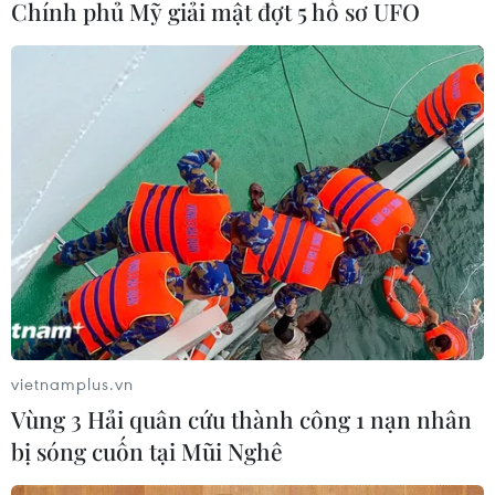
Chính phủ Mỹ giải mật đợt 5 hồ sơ UFO
vietnamplus.vn
TIN CÙNG CHUYÊN MỤC
Vùng 3 Hải quân cứu thành công 1 nạn nhân
bị sóng cuốn tại Mũi Nghê
Phim Việt tham dự Liên hoan phim
ASEAN 2026 tại Hong Kong