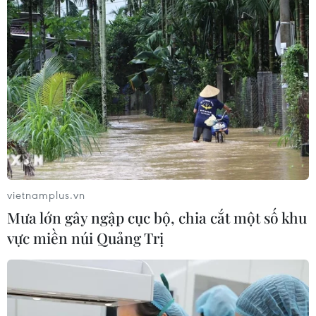
trưa 28 Tết.
vietnamplus.vn
Mưa lớn gây ngập cục bộ, chia cắt một số khu
vực miền núi Quảng Trị
Ở nhà thư giãn với loạt phim Pháp miễn
phí, xem 'bom tấn' Việt giá rẻ
10/02/2021 06:29