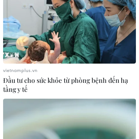
Ngoài ra, khán giả còn có thể chọn xem loạt phim chiếu
mạng và video giải trí trên Youtube ở nhiều thể loại,
phục vụ mục đích giải trí đa dạng dịp Tết.
vietnamplus.vn
Đầu tư cho sức khỏe từ phòng bệnh đến hạ
tầng y tế