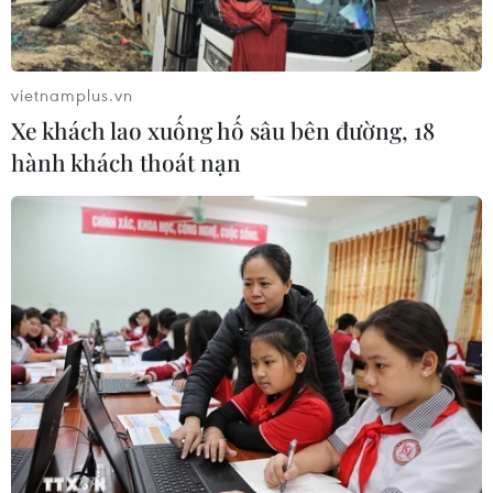
VietnamPlus - Thông tấn xã Việt Nam và Ngân hàng
Agribank trao tận tay gia đình cựu chiến binh Đỗ Văn Ty
với 3 người con bị nhiễm chất độc da cam.
vietnamplus.vn
Xe khách lao xuống hố sâu bên đường, 18
hành khách thoát nạn
Tâm tư của người thương binh già có con