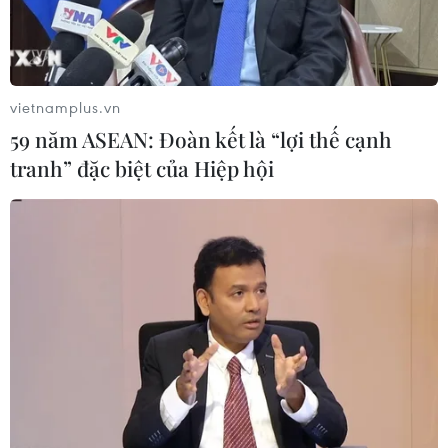
vietnamplus.vn
59 năm ASEAN: Đoàn kết là “lợi thế cạnh
tranh” đặc biệt của Hiệp hội