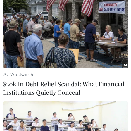
nhân chất độc da cam.
Cũng là làm dịu đi nỗi đau, tri ân những người
vì Tổ quốc mà chịu nhiều thiệt thòi, những năm
qua, Đảng và Nhà nước đã không ngừng nỗ lực
để giúp đỡ các nạn nhân chất độc da cam có
được cuộc sống tốt nhất.
JG Wentworth
$30k In Debt Relief Scandal: What Financial
Institutions Quietly Conceal