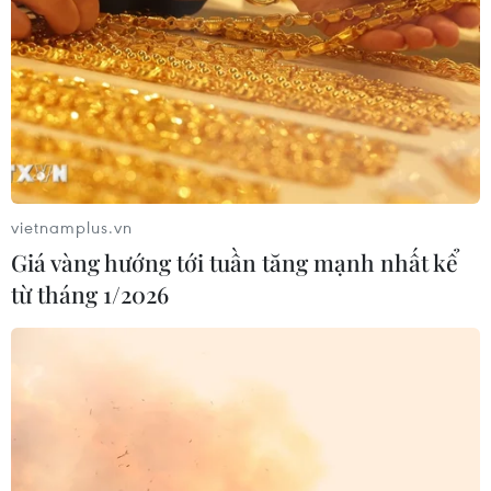
Đồng chí Lê Quang Đạo - nhà lãnh
đạo tài năng của Đảng và cách mạng
Việt Nam
07/08/2026 09:49
vietnamplus.vn
Tháo gỡ dứt điểm vướng mắc hiện
Giá vàng hướng tới tuần tăng mạnh nhất kể
hữu dự án Nhà máy điện hạt nhân
từ tháng 1/2026
Ninh Thuận
07/08/2026 09:27
Lún, nứt cục bộ tại Quảng trường lớn
nhất Tây Nguyên “đã được tính toán
trước”