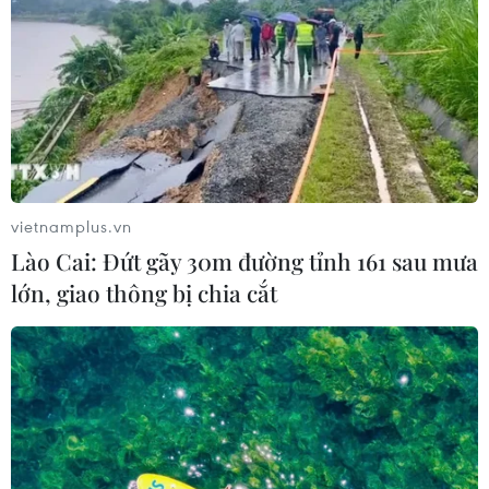
vietnamplus.vn
Lào Cai: Đứt gãy 30m đường tỉnh 161 sau mưa
lớn, giao thông bị chia cắt