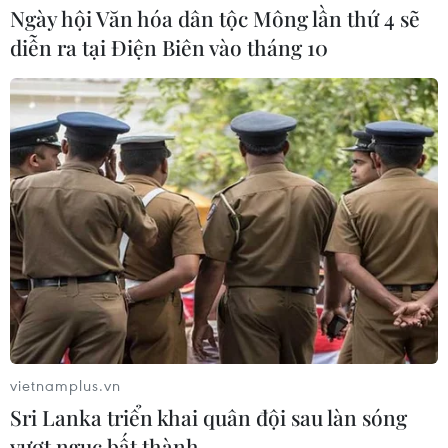
Ngày hội Văn hóa dân tộc Mông lần thứ 4 sẽ
diễn ra tại Điện Biên vào tháng 10
Hỗ trợ hơn 22.000 USD mổ tim cho các
nạn nhân chất độc da cam
26/07/2019 07:38
Hội Rotary Đài Bắc hỗ trợ 22.500USD giúp Bà Rịa-Vũng
Tàu chi trả cho 10 ca phẫu thuật tim bẩm sinh đối với
các cháu là nạn nhân chất độc da cam trên địa bàn
tỉnh.
vietnamplus.vn
Sri Lanka triển khai quân đội sau làn sóng
vượt ngục bất thành