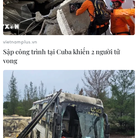
vietnamplus.vn
Sập công trình tại Cuba khiến 2 người tử
vong
VietnamPlus trao quà cho cựu chiến binh
có 3 người con bị nhiễm dioxin
25/07/2019 13:21
Những món quà đầy lòng nhân ái đã được Báo Điện tử