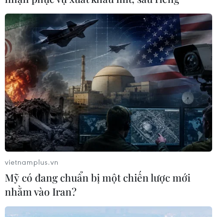
(TTXVN/Vietnam+)
vietnamplus.vn
Mỹ có đang chuẩn bị một chiến lược mới
nhằm vào Iran?
#Hội Nạn nhân chất độc da cam
#Dioxin
#Nỗi đau da cam
#Nhà tình nghĩa
#Chất độ hóa học