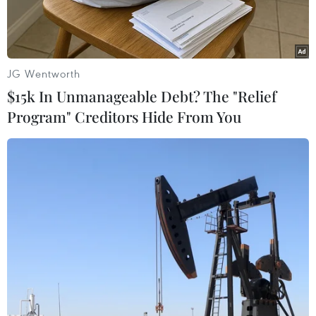
nghĩa.
JG Wentworth
$15k In Unmanageable Debt? The "Relief
Program" Creditors Hide From You
Một gia đình có 2 con bị nhiễm chất độc da cam. (Ảnh: Thế
Duyệt/TTXVN)
Trung tuần tháng Bảy này, ông Nguyễn Xuân
Hồng, người cựu chiến binh - nạn nhân chất