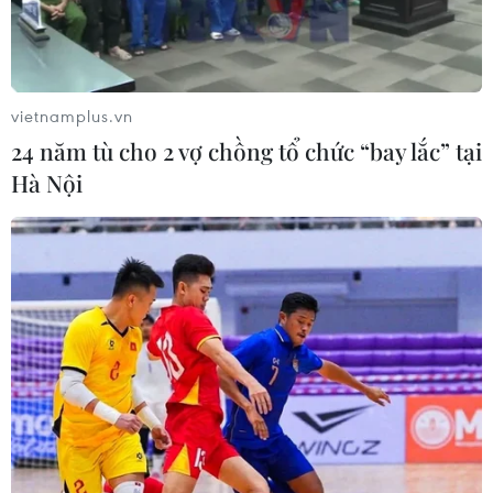
hóa nên Tỉnh ủy Bình Dương ra công văn 407
yêu cầu đưa khu đất 43ha phải được giao cho
Công ty Impco (cũng trực thuộc Tỉnh ủy).
vietnamplus.vn
24 năm tù cho 2 vợ chồng tổ chức “bay lắc” tại
Hà Nội
Bị cáo Nguyễn Văn Minh (sinh năm 1955, ựu Chủ tịch Hội đồng
quản trị Tổng Công ty sản xuất-xuất nhập khẩu Bình Dương ) tại
phiên tòa. (Ảnh: Phạm Kiên/TTXVN)