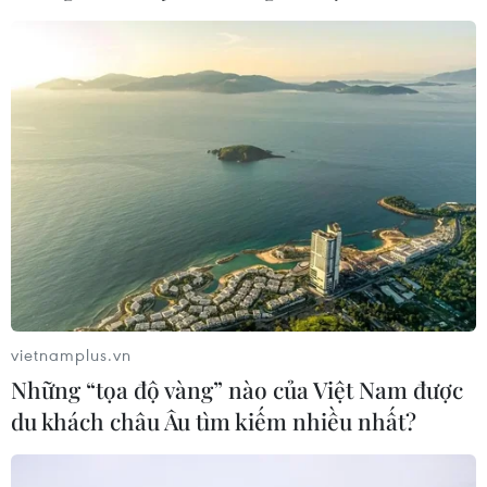
thoái vốn./.
(TTXVN/Vietnam+)
vietnamplus.vn
Những “tọa độ vàng” nào của Việt Nam được
du khách châu Âu tìm kiếm nhiều nhất?
#bị cáo Nguyễn Đại Dương
#Tổng Công ty Bình Dương