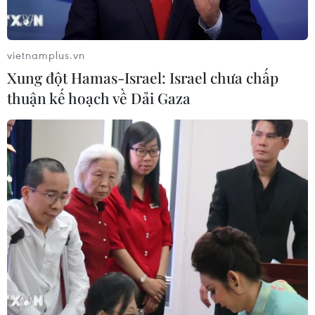
vietnamplus.vn
Xung đột Hamas-Israel: Israel chưa chấp
thuận kế hoạch về Dải Gaza
TIN CÙNG CHUYÊN MỤC
Khẩn trường khám nghiệm
hiện trường, điều tra nguyên nhân
vụ cháy chợ Biên Hòa
06/08/2026 04:37
Nâng cao hiệu quả đấu tranh phòng,
chống tội phạm và vi phạm pháp luật
06/08/2026 04:13