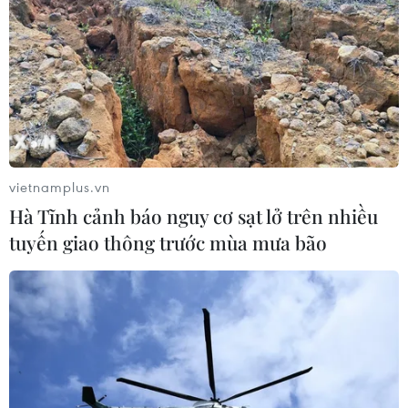
quan hệ bạn bè. Năm 2010, Quân mua vé cho
Tâm vào Thành phố Hồ Chí Minh để nhờ đứng
hộ tên trong Công ty Âu Lạc và gặp Dương tại
đó. Tâm không biết mọi việc liên quan, Dương
đưa giấy tờ gì thì Tâm ký giấy tờ đó và không
biết đấy là tài liệu gì. Đến khi cơ quan điều tra
đưa tài liệu thì Tâm mới biết đó là tài liệu góp
vietnamplus.vn
vốn.
Hà Tĩnh cảnh báo nguy cơ sạt lở trên nhiều
Liên quan đến bản trình bày này, nhân chứng
tuyến giao thông trước mùa mưa bão
Dương Đình Tâm phủ nhận và khai không nhớ
gì việc này vì xảy ra quá lâu rồi. Song, nhân
chứng Tâm tiếp tục khẳng định, lúc đầu không
biết nên tưởng là vốn góp của Quân, về sau thì
mới biết thực chất là vốn góp của Dương. Tâm
xác nhận bảo lưu toàn bộ lời khai của mình tại