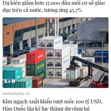
Dự kiến giảm hơn 17.000 đầu mối cơ sở giáo
dục trên cả nước, tương ứng 45,7%
Xử cựu lãnh đạo Bình Dương: Làm rõ sai
phạm về quản lý 2 khu đất vàng
17/08/2022 12:39
Năm 2006, bị cáo Trần Văn Nam (khi đó là Phó Chủ
tịch UBND tỉnh Bình Dương) đã ký các quyết định giao
hai khu đất 43ha và 145ha cho Tổng Công ty Bình
Dương nhưng áp dụng bảng giá của năm 2006.
vietnamplus.vn
Kim ngạch xuất khẩu vượt mốc 100 tỷ USD,
Hàn Quốc lập kỷ lục thặng dư vãng lai