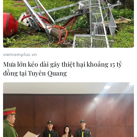
vietnamplus.vn
Mưa lớn kéo dài gây thiệt hại khoảng 15 tỷ
đồng tại Tuyên Quang
Hình ảnh Cựu Bí thư Tỉnh ủy Bình
Dương Trần Văn Nam ra hầu tòa
15/08/2022 03:24
Sáng 15/8, Tòa án Nhân dân thành phố Hà Nội mở
phiên tòa xét xử sơ thẩm cựu Bí thư Tỉnh ủy Bình Dương
Trần Văn Nam và 27 bị cáo trong vụ sai phạm trong