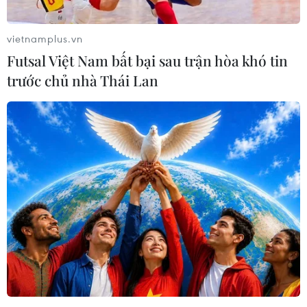
Tuy nhiên, bị cáo Nguyễn Văn Minh và đồng
vietnamplus.vn
phạm không làm theo yêu cầu trên. Đồng thời
Futsal Việt Nam bất bại sau trận hòa khó tin
còn thỏa thuận bán khu đất cho doanh nghiệp
trước chủ nhà Thái Lan
của bà Đặng Thị Kim Oanh. Do khu đất đang
đứng tên chủ sở hữu là Công ty Tân Phú,
Nguyễn Văn Minh và đồng phạm đã bán toàn bộ
cổ phần tại Tân Phú cho bà Đặng Thị Kim Oanh.
Khu đất từ tài sản Nhà nước bị chuyển sang tư
nhân, gây thiệt hại hơn 984 tỷ đồng.
Tháng 4/2017, Tỉnh ủy Bình Dương họp về việc
Tổng Công ty Bình Dương bán cổ phần tại Tân
Phú, biết việc Nhà nước có thể mất toàn bộ khu
đất 43 ha nhưng đã không yêu cầu hủy bỏ hợp
đồng bán cổ phần và tìm cách hợp thức hóa việc