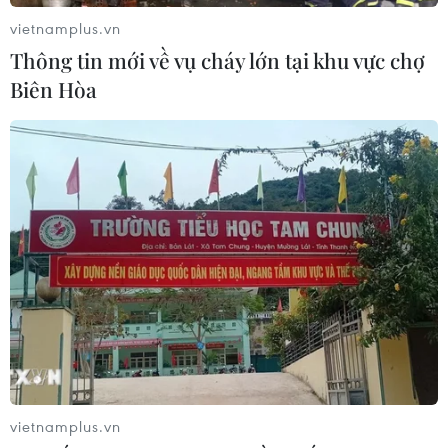
vietnamplus.vn
Xử cựu lãnh đạo Bình Dương: Mở công ty
Thông tin mới về vụ cháy lớn tại khu vực chợ
“sân sau” thâu tóm "đất vàng"
Biên Hòa
16/08/2022 12:02
Là bị cáo duy nhất bị cách ly, khi bị Hội đồng xét xử
thẩm vấn, bị cáo Nguyễn Đại Dương không thừa nhận
nhiều hành vi như cáo buộc, đặc biệt là việc đồng
phạm trong thâu tóm "đất vàng."
vietnamplus.vn