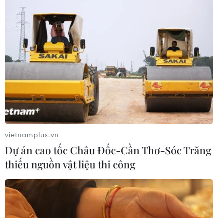
#Nguyễn Văn Minh
#bất động sản
Bình Dương
Tp. Hồ Chí Minh
Theo dõi VietnamPlus
vietnamplus.vn
TIN LIÊN QUAN
Dự án cao tốc Châu Đốc-Cần Thơ-Sóc Trăng
thiếu nguồn vật liệu thi công