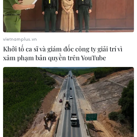
quản lý, sử dụng đất đai tại địa phương.
vietnamplus.vn
Khởi tố ca sĩ và giám đốc công ty giải trí vì
xâm phạm bản quyền trên YouTube
​13 cựu lãnh đạo tỉnh Bình Dương gây thất
thoát hàng nghìn tỷ đồng