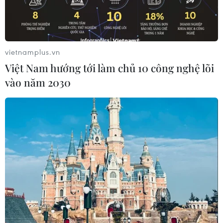
sinh lời.
vietnamplus.vn
Việt Nam hướng tới làm chủ 10 công nghệ lõi
vào năm 2030
Các bị cáo tại phiên tòa. (Ảnh: Phạm Kiên/TTXVN)
Sáng 18/8, ngày thứ tư xét xử vụ án sai phạm
trong quản lý, sử dụng đất đai tại tỉnh Bình
Dương, nội dung "nóng" nhất trong phần thẩm