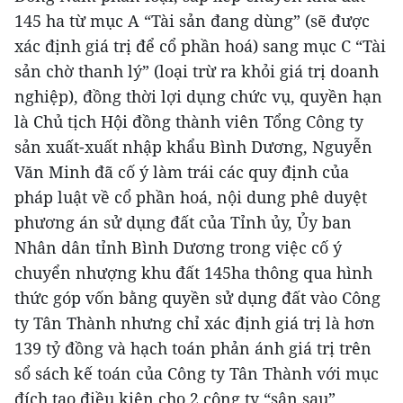
145 ha từ mục A “Tài sản đang dùng” (sẽ được
xác định giá trị để cổ phần hoá) sang mục C “Tài
sản chờ thanh lý” (loại trừ ra khỏi giá trị doanh
nghiệp), đồng thời lợi dụng chức vụ, quyền hạn
là Chủ tịch Hội đồng thành viên Tổng Công ty
sản xuất-xuất nhập khẩu Bình Dương, Nguyễn
Văn Minh đã cố ý làm trái các quy định của
pháp luật về cổ phần hoá, nội dung phê duyệt
phương án sử dụng đất của Tỉnh ủy, Ủy ban
Nhân dân tỉnh Bình Dương trong việc cố ý
chuyển nhượng khu đất 145ha thông qua hình
thức góp vốn bằng quyền sử dụng đất vào Công
ty Tân Thành nhưng chỉ xác định giá trị là hơn
139 tỷ đồng và hạch toán phản ánh giá trị trên
sổ sách kế toán của Công ty Tân Thành với mục
đích tạo điều kiện cho 2 công ty “sân sau”