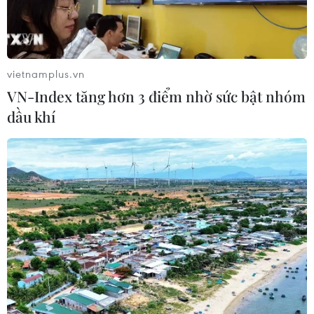
vietnamplus.vn
VN-Index tăng hơn 3 điểm nhờ sức bật nhóm
dầu khí
Bay trên Phụng Hoàng Sơn, khám
phá vẻ đẹp hùng vĩ Bảy Núi An Giang
28/11/2020 15:07
"Bay trên Phụng Hoàng Sơn" tạo cơ hội cho du khách
được trải nghiệm, khám phá, thưởng thức vẻ đẹp hùng