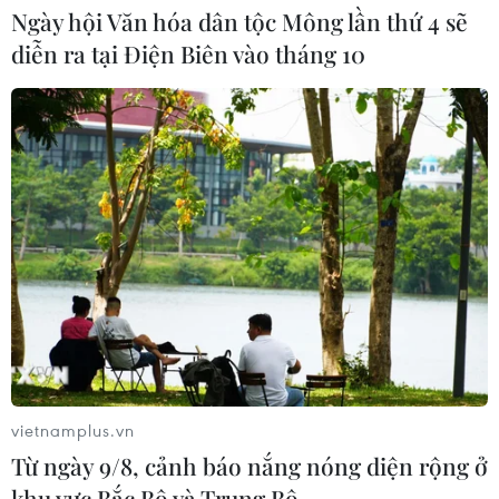
Ngày hội Văn hóa dân tộc Mông lần thứ 4 sẽ
Xem thêm
diễn ra tại Điện Biên vào tháng 10
CƠ QUAN CHỦ QUẢN: THÔNG TẤN XÃ VIỆT NAM
Tổng Biên tập: TRẦN TIẾN DUẨN
Phó Tổng Biên tập: NGUYỄN THỊ TÁM, KHÚC THANH
THỦY
Sở hữu trí tuệ
Quy định sử dụng
RSS
Hỗ trợ
vietnamplus.vn
Ngôn ngữ
TTXVN
Từ ngày 9/8, cảnh báo nắng nóng diện rộng ở
khu vực Bắc Bộ và Trung Bộ