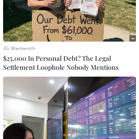
JG Wentworth
$25,000 In Personal Debt? The Legal
Settlement Loophole Nobody Mentions
Biểu diễn dù lượn thể thao đầu tiên ở
Đồng bằng sông Cửu Long
28/11/2020 10:44
Chương trình biểu diễn dù lượn thể thao "Bay trên Phụng
Hoàng Sơn" tại huyện Tri Tôn, tỉnh An Giang, thu hút
hàng nghìn du khách trong và ngoài tỉnh đến tham dự.