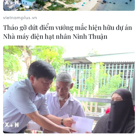
vĩ của vùng Bảy Núi An Giang với những thửa ruộng
óng ánh mùa vàng.
vietnamplus.vn
Tháo gỡ dứt điểm vướng mắc hiện hữu dự án
Nhà máy điện hạt nhân Ninh Thuận
Lai Châu: Khai mạc Giải dù lượn đường
trường Putaleng mở rộng