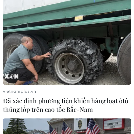
(TTXVN/Vietnam+)
vietnamplus.vn
Đã xác định phương tiện khiến hàng loạt ôtô
thủng lốp trên cao tốc Bắc-Nam
#dù lượn đường trường Putaleng
#phi công
#bộ môn dù lượn
#thể thao mạo hiểm
Lai Châu