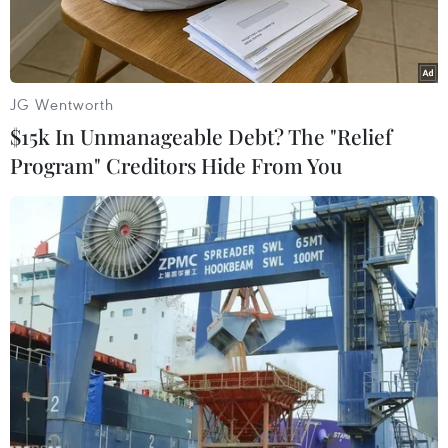
JG Wentworth
$15k In Unmanageable Debt? The "Relief
Program" Creditors Hide From You
(Ảnh minh họa. Nguyễn Thanh/TTXVN)
Nằm trong khuôn khổ Tuần Văn hóa-Du lịch Lai
Châu năm 2022 với chủ đề "Về với những đỉnh
núi Lai Châu kỳ vĩ," sáng 14/4, tại bản Sì Thâu
Chải, huyện Tam Đường, Ủy ban Nhân dân tỉnh