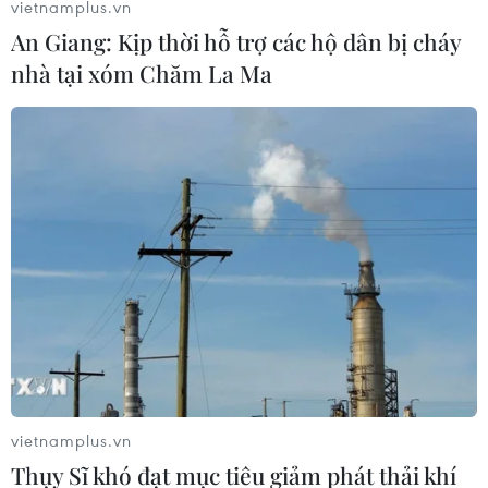
vietnamplus.vn
25/12/2020 11:01
An Giang: Kịp thời hỗ trợ các hộ dân bị cháy
Các phi công cất cánh từ bản du lịch cộng đồng Sì
nhà tại xóm Chăm La Ma
Thâu Chải (xã Hồ Thầu, huyện Tam Đường) nằm ở độ
cao hơn 1.400m so với mực nước biển và tiếp đất tại
sân vận động thị trấn huyện Tam Đường.
vietnamplus.vn
Thụy Sĩ khó đạt mục tiêu giảm phát thải khí