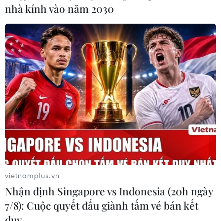
nhà kính vào năm 2030
Trải nghiệm môn thể thao bay dù
lượn mạo hiểm tại Bình Thuận
28/03/2022 07:00
Thời gian gần đây, mô hình thể thao mạo hiểm trên
không là dù lượn đã xuất hiện tại tỉnh Bình Thuận và
bước đầu thu hút được đông đảo du khách tham gia.
vietnamplus.vn
Nhận định Singapore vs Indonesia (20h ngày
7/8): Cuộc quyết đấu giành tấm vé bán kết
duy …