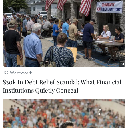
Theo dõi VietnamPlus
TIN LIÊN QUAN
JG Wentworth
$30k In Debt Relief Scandal: What Financial
Institutions Quietly Conceal