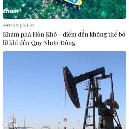
vietnamplus.vn
TIN CÙNG CHUYÊN MỤC
Khám phá Hòn Khô - điểm đến không thể bỏ
Xem trực tiếp Việt Nam-Campuchia
lỡ khi đến Quy Nhơn Đông
tại ASEAN Cup 2026 trên kênh nào?
07/08/2026 09:49
Nhận định Singapore vs
Indonesia (20h ngày 7/8): Cuộc quyết
đấu giành tấm vé bán kết duy nhất
07/08/2026 08:41
Cục diện ASEAN Cup: Việt Nam