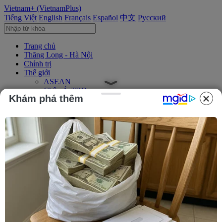
Vietnam+ (VietnamPlus)
Tiếng Việt
English
Français
Español
中文
Русский
Trang chủ
Thăng Long - Hà Nội
Chính trị
Thế giới
ASEAN
Châu Á-TBD
Khám phá thêm
Trung Đông
Châu Âu
Châu Mỹ
Châu Phi
Kinh tế
Kinh doanh
Tài chính
Tín dụng nông thôn
Chứng khoán
Bất động sản
Doanh nghiệp
Thông tin doanh nghiệp
Thông cáo báo chí
Xã hội