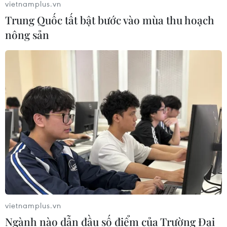
vietnamplus.vn
dữ liệu tại Việt Nam
Trung Quốc tất bật bước vào mùa thu hoạch
02/06/2023 23:55
nông sản
Thiếu tướng Nguyễn Văn Giang, Phó Cục trưởng Cục An
ninh mạng và phòng, chống tội phạm sử dụng công
nghệ cao, Bộ Công an đã chia sẻ về 4 xu hướng tội
phạm đánh cắp dữ liệu hiện nay.
vietnamplus.vn
Ngành nào dẫn đầu số điểm của Trường Đại