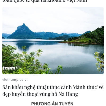
Chuyên gia cảnh báo đặt mật khẩu đơn
giản dễ bị đánh cắp thông tin
21/06/2023 08:36
Chuyên gia an ninh mạng thuộc công ty viễn thông
Telstra cho rằng cách đặt mật khẩu đơn giản là vô cùng
vietnamplus.vn
nguy hiểm và đang rất phổ biến, dễ dàng cho tin tặc
Sân khấu nghệ thuật thực cảnh 'đánh thức' vẻ
xâm nhập và đánh cắp thông tin, dữ liệu.
đẹp huyền thoại vùng hồ Nà Hang