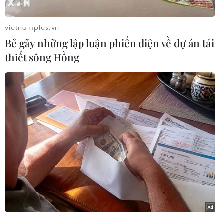
mạng, người dân cùng các đơn vị an toàn thông
tin vẫn cần cẩn trọng với những mối nguy tiềm
vietnamplus.vn
ẩn như tấn công DDoS, lừa đảo qua mạng...
Bẻ gãy những lập luận phiến diện về dự án tái
thiết sông Hồng
Phóng viên Báo Điện tử VietnamPlus đã có cuộc
phỏng vấn với chuyên gia Vũ Ngọc Sơn, Giám
đốc Kỹ thuật Công ty Công nghệ An ninh Mạng
Quốc gia Việt Nam (NCS) về vấn đề này.
Lừa đảo trực tuyến bùng phát
- Ông có nhận định thế nào về tình hình an ninh
mạng Việt Nam 6 tháng đầu năm 2023?
Ông Vũ Ngọc Sơn:
Theo thống kê của NCS, 6
tháng đầu năm 2023 số lượng tấn công An ninh
Mạng vào các hệ thống của Việt Nam là 5.100 vụ
việc, giảm khoảng 12% so với năm 2022. Tuy