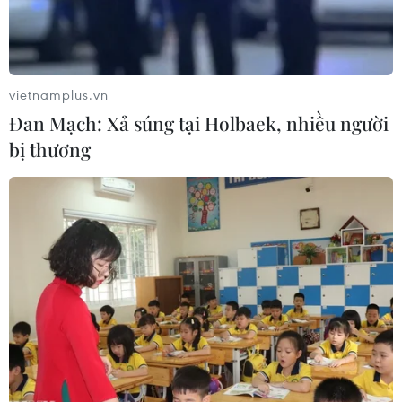
thanh. Không chỉ giả mạo người thân, bạn bè,
những đối tượng lừa đảo còn giả mạo cả công
an, cơ quan thuế, ngân hàng, nhà dịch vụ
mạng... khiến cho nạn nhân không biết đâu là
vietnamplus.vn
thật, là giả.
Đan Mạch: Xả súng tại Holbaek, nhiều người
Các vụ tấn công lừa đảo bằng trạm BTS giả để
bị thương
phát tán tin nhắn SMS brandname có dấu hiệu
chuyển dịch địa bàn hoạt động ra các vùng
ngoại thành của các thành phố lớn để lẩn tránh
sự truy quét của các lực lượng chức năng. Tuy
hình thức và nội dung giả mạo không có yếu tố
mới nhưng vẫn nhiều người bị mắc lừa.