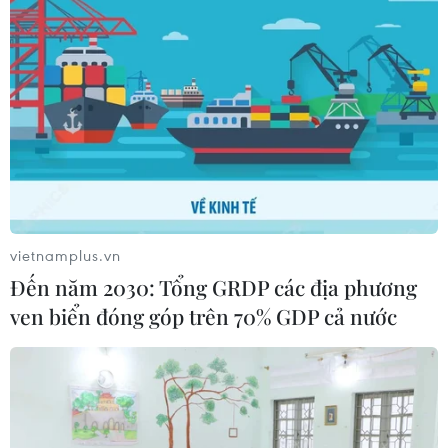
công DDoS tương tự vào các mục tiêu tại Việt
Nam trong 6 tháng cuối năm.
- Xin cảm ơn ông.
(Vietnam+)
vietnamplus.vn
Đến năm 2030: Tổng GRDP các địa phương
ven biển đóng góp trên 70% GDP cả nước