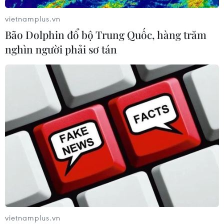
vietnamplus.vn
Bão Dolphin đổ bộ Trung Quốc, hàng trăm
nghìn người phải sơ tán
TIN CÙNG CHUYÊN MỤC
Khoa học, công nghệ - trụ cột mới
trong quan hệ Việt Nam-Canada
10/08/2026 02:25
Cơ hội và bài toán chính sách cho
Việt Nam từ chiến lược bán dẫn của
Mỹ
vietnamplus.vn