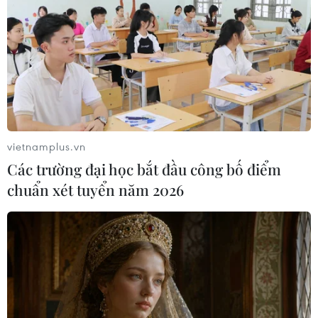
#tấn công mạng
#Vũ Ngọc Sơn
#NCS
#chuyên gia an ninh mạng
#tấn công có chủ đích
#tấn công DDoS
vietnamplus.vn
Theo dõi VietnamPlus
Các trường đại học bắt đầu công bố điểm
chuẩn xét tuyển năm 2026
TIN LIÊN QUAN