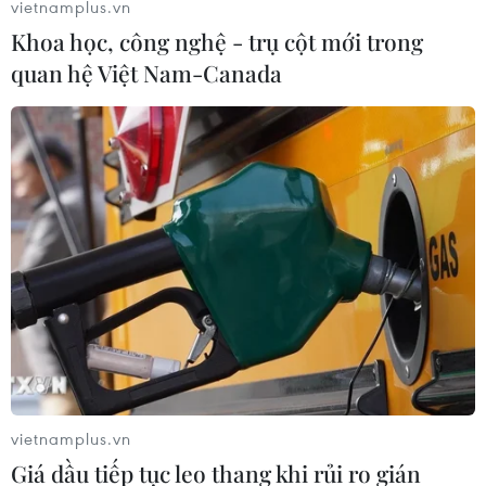
vietnamplus.vn
- Đầu năm 2023, các đơn vị An ninh Mạng ghi
Khoa học, công nghệ - trụ cột mới trong
nhận rất nhiều các website của các cơ quan, tổ
quan hệ Việt Nam-Canada
chức bị chèn mã quảng cáo cá độ, cờ bạc. Việc
này được lý giải thế nào, thưa ông?
Ông Vũ Ngọc Sơn:
Theo thống kê của NCS,
trong 6 tháng đầu năm, số lượng website của
các cơ quan Nhà nước có tên miền .gov.vn và
các tổ chức giáo dục có tên miền .edu.vn bị
hacker tấn công, xâm nhập, chèn mã quảng cáo
cờ bạc, cá độ đã lên tới gần 400 website.
Đây là con số tương đối báo động vì không chỉ
chèn các đường link quảng cáo, hacker khi
kiểm soát được hệ thống có thể đánh cắp cơ sở
vietnamplus.vn
dữ liệu, trong có có dữ liệu cá nhân của người
Giá dầu tiếp tục leo thang khi rủi ro gián
dùng, thậm chí có thể đăng tải các nội dung xấu