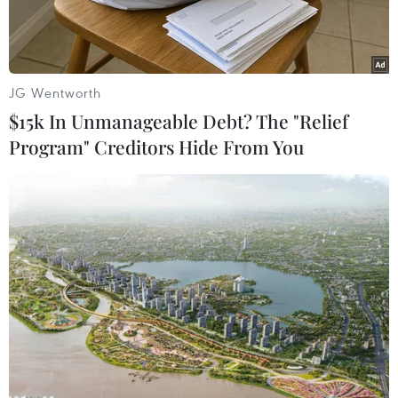
tới.
JG Wentworth
$15k In Unmanageable Debt? The "Relief
Program" Creditors Hide From You
Ảnh minh họa. (Nguồn: NCS)
Tình hình An ninh Mạng 6 tháng đầu năm 2023
tại Việt Nam ghi nhận nhiều chuyển biến tích
cực, tuy nhiên theo các chuyên gia an ninh