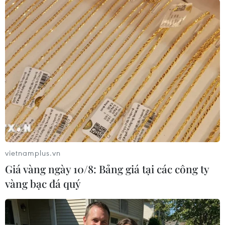
Ảnh minh họa. (Ảnh: Minh Sơn/Vietnam+)
Trên thực tế, các cuộc tấn công APT có thể kéo
dài vài tuần, thậm chí vài tháng, tuy nhiên,
vietnamplus.vn
nhiều cơ quan, tổ chức chưa có hệ thống giám
Giá vàng ngày 10/8: Bảng giá tại các công ty
sát an ninh mạng tập trung SOC, hoặc có nhưng
vàng bạc đá quý
không thu thập đủ log, không có chuyên gia
chuyên trách nên đến khi phát hiện ra thì rất
nhiều dữ liệu đã bị thất thoát, thậm chí hacker