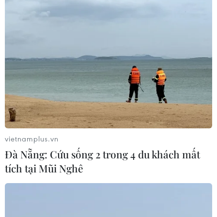
EU triển khai mạng vệ tinh riêng,
củng cố chủ quyền số
08/08/2026 04:15
Trung Quốc: E-Town Bắc Kinh
hướng tới trở thành trung tâm AI
toàn cầu năm 2030
08/08/2026 02:11
vietnamplus.vn
Đà Nẵng: Cứu sống 2 trong 4 du khách mất
Việt Nam vượt xa mức trung bình
tích tại Mũi Nghê
toàn cầu về ứng dụng AI trong công
việc
07/08/2026 23:38