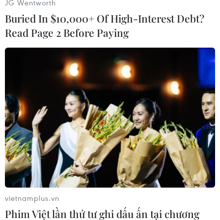
JG Wentworth
nhiên các vụ tấn công có chủ đích APT vào các
Buried In $10,000+ Of High-Interest Debt?
cơ sở trọng yếu lại tăng khoảng 9% so với cùng
Read Page 2 Before Paying
kỳ năm 2022. Nguyên nhân là các cơ sở trọng
yếu luôn có nhiều dữ liệu quan trọng và ảnh
hưởng lớn nên là đích nhắm ưa thích của
hacker.
Các chiến dịch tấn công APT vào hệ thống mạng
tại Việt Nam trong 6 tháng đầu năm tập trung
vào 3 con đường tấn công chính:
- Tấn công người dùng thông qua email, nội
dung email giả mạo có file đính kèm mã độc
dạng file văn bản hoặc có đường link đăng
nhập giả mạo để chiếm tài khoản người dùng.
vietnamplus.vn
- Tấn công thông qua lỗ hổng của phần mềm
Phim Việt lần thứ tư ghi dấu ấn tại chương
trên máy chủ, trong đó nhiều nhất là các hệ