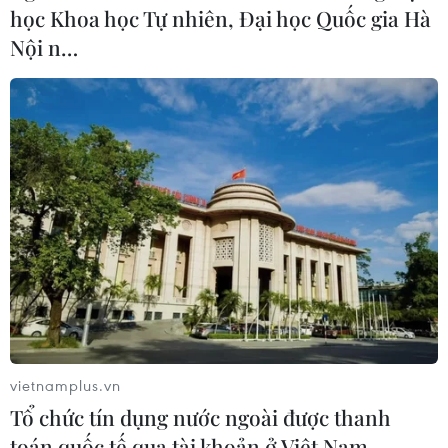
học Khoa học Tự nhiên, Đại học Quốc gia Hà
Nội n…
Phát hiện chiến dịch tấn công máy tính
bằng virus Spectralviper
15/06/2023 12:56
Theo thống kê của Bkav về chiến dịch tấn công mới vào
các doanh nghiệp và người dùng tại Việt Nam, cứ 10
máy tính dùng Windows thì có 1 máy tồn tại lỗ hổng
SMB và có nguy cơ bị nhiễm Spectralviper.
vietnamplus.vn
Tổ chức tín dụng nước ngoài được thanh
toán quốc tế qua tài khoản ở Việt Nam