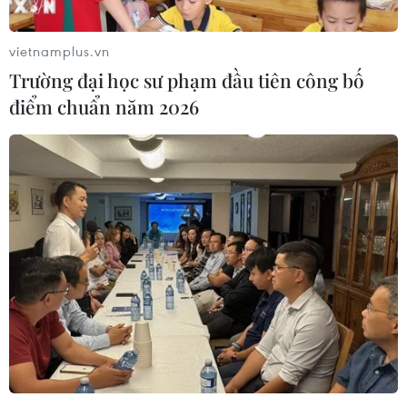
vietnamplus.vn
Trường đại học sư phạm đầu tiên công bố
điểm chuẩn năm 2026
Ảnh minh họa. (Ảnh: Minh Sơn/Vietnam+)
Theo tôi, bên cạnh việc nâng cao cảnh giác,
người dân cũng đang rất mong chờ các biện
pháp mạnh tay hơn nữa từ các cơ quan quản lý
như khoá sim, số rác, khoá tài khoản ngân hàng
rác giúp sớm dẹp vấn nạn lừa đảo, mang lại sự
trong sạch cho môi trường mạng.
Tấn công từ chối dịch vụ DDoS sẽ quay lại?