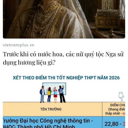
vietnamplus.vn
Trước khi có nước hoa, các nữ quý tộc Nga sử
dụng hương liệu gì?
Gần 170 trang giáo dục tại Việt Nam bị cài
nội dung cá độ, cờ bạc
13/04/2023 13:35
Trong danh sách website bị tấn công bao gồm cả một
số trường đại học lớn, các cơ sở giáo dục các cấp, các
trường cao đẳng, trường nghề, trung tâm giáo dục...