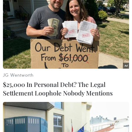
đủ thời gian để xoá dấu vết xâm nhập gây khó
khăn cho quá trình điều tra, khắc phục sự cố.
Để phòng tránh tấn công APT, các cơ quan tổ
chức cần rà soát lại tổng thể hệ thống, thu thập
đầy đủ log hoạt động, cử người chuyên trách
hoặc thuê ngoài dịch vụ giám sát an ninh mạng.
- Ông nhận định thế nào về vấn nạn lừa đảo trực
tuyến tại Việt Nam?
JG Wentworth
Ông Vũ Ngọc Sơn:
6 tháng đầu năm 2023 ghi
$25,000 In Personal Debt? The Legal
nhận sự bùng phát của lừa đảo trực tuyến. Mặc
Settlement Loophole Nobody Mentions
dù đã có rất nhiều cảnh báo được đưa ra xong
số nạn nhân của các vụ lừa đảo vẫn tăng liên
tục và chưa có dấu hiệu hạ nhiệt, thiệt hại có vụ
việc lên đến cả trăm triệu đồng. Hình thức của
các vụ lừa đảo ngày càng tinh vi và khó lường.