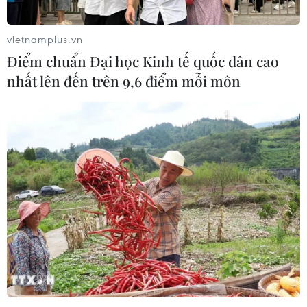
chức, cá nhân không thể đo đếm được, bởi lẽ việc khôi
phục lại dữ liệu gần như là không thể, kể cả khi nạn
vietnamplus.vn
nhân trả tiền mua lại dữ liệu từ tin tặc.
Điểm chuẩn Đại học Kinh tế quốc dân cao
nhất lên đến trên 9,6 điểm mỗi môn
Những xu hướng tội phạm mạng đánh cắp