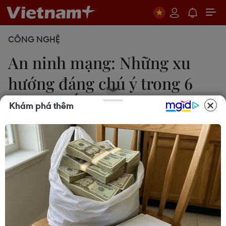
CÔNG NGHỆ
An ninh mạng: Những xu
hướng đáng chú ý trong 6
tháng cuối năm 2023
Khám phá thêm
Minh Sơn
23/06/2023 03:12
Bên cạnh lừa đảo trực tuyến, tấn công mạng, tấn
công có chủ đích APT tiếp tục tiếp diễn, các tổ
chức cần cẩn trọng với sự quay trở lại của hình
thức tấn công từ chối dịch vụ DDoS trong thời gian