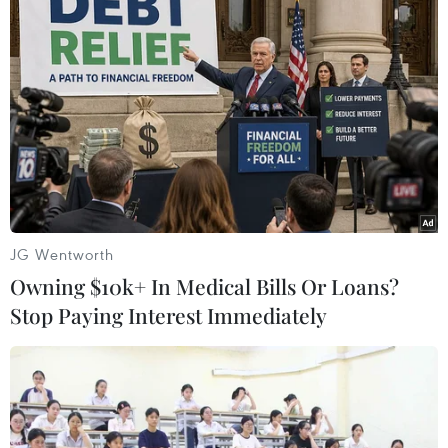
TIN LIÊN QUAN
JG Wentworth
Owning $10k+ In Medical Bills Or Loans?
Stop Paying Interest Immediately
PVTEX ra mắt sợi Anpoly, tiến tới vận
hành toàn bộ nhà máy vào 2019