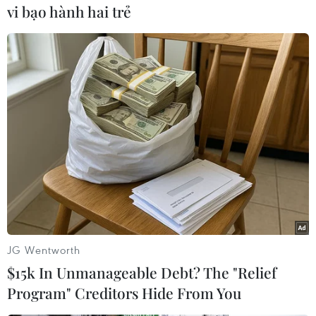
trường thế giới,” lãnh đạo An Phát cho hay.
vi bạo hành hai trẻ
Hiện nay, An Phát là đơn vị sản xuất tại Việt
Nam đầu tiên được cấp chứng chỉ quốc tế TUV
Vincotte OK HOME COMPOST cho các sản phẩm
AnEco vi sinh phân hủy hoàn toàn (túi, găng tay
dùng một lần…). An Phát cũng là doanh nghiệp
duy nhất tại Việt Nam và là 1 trong 5 đại diện
châu Á có mặt trong Hiệp hội Nhựa Sinh học
châu Âu (European Bioplastic Association)./.
(Vietnam+)
JG Wentworth
$15k In Unmanageable Debt? The "Relief
Program" Creditors Hide From You