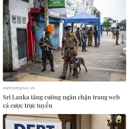
#nguyên liệu sinh học
#An Phát
#Công ty TLC
#vi sinh phân hủy hoàn toàn
Hàn Quốc
vietnamplus.vn
Sri Lanka tăng cường ngăn chặn trang web
Theo dõi VietnamPlus
cá cược trực tuyến