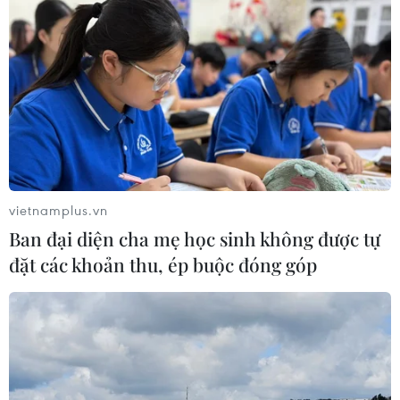
TIN CÙNG CHUYÊN MỤC
Chuyên gia quốc tế đánh giá tích cực
về tiền đồng của Việt Nam
07/08/2026 12:46
vietnamplus.vn
Ban đại diện cha mẹ học sinh không được tự
đặt các khoản thu, ép buộc đóng góp
Phép thử sức chống chịu của kinh tế
ASEAN
07/08/2026 12:35
Thuế polysilicon: Doanh nghiệp Hàn