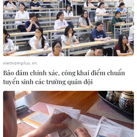
16/11/2018 02:41
Sáng 16/11, tại Hải Phòng, Tập đoàn An Phát Holdings,
Công ty cổ phần xơ sợi tổng hợp An Sơn và Công ty cổ
phần hóa dầu và xơ sợi Dầu khí đã tổ chức ra mắt sản
phẩm sợi Anpoly hoàn toàn mới.
vietnamplus.vn
Bảo đảm chính xác, công khai điểm chuẩn
tuyển sinh các trường quân đội