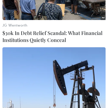
JG Wentworth
$30k In Debt Relief Scandal: What Financial
Institutions Quietly Conceal
Tập đoàn An Phát và Công ty TLC của Hàn Quốc ký Hợp tác
nghiên cứu và sản xuất nguyên liệu sinh học phân hủy hoàn
toàn tại Hàn Quốc và Việt Nam. (Ảnh: Đức Duy/Vietnam+)
Ngày 19/6, tại Hàn Quốc, dưới sự chứng kiến