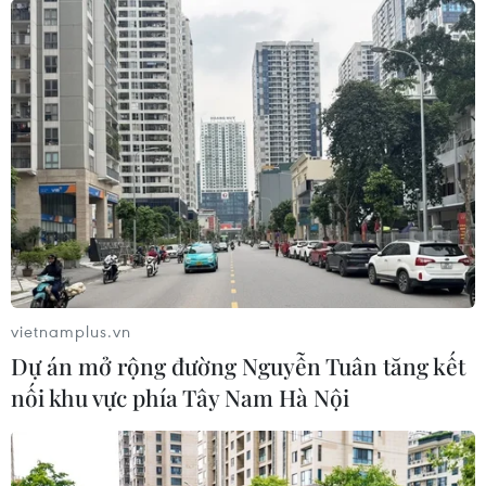
07/02/2024 01:59
Hiện nay, Hiệp hội các quốc gia Đông Nam Á (ASEAN)
đã trở đối tác thương mại lớn của Việt Nam, sau các thị
trường Trung Quốc, Mỹ và Hàn Quốc.
vietnamplus.vn
Dự án mở rộng đường Nguyễn Tuân tăng kết
nối khu vực phía Tây Nam Hà Nội