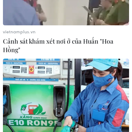
Triều Tiên mở đường bay Bình
Nhưỡng-Wonsan Kalma thúc đẩy du
lịch
vietnamplus.vn
06/08/2026 02:05
Cảnh sát khám xét nơi ở của Huấn "Hoa
Hồng"
Giá vàng ngày 6/8: Bảng giá tại các
công ty vàng bạc đá quý
06/08/2026 01:54
Giá dầu thô biến động nhẹ khi triển
vọng đàm phán Trung Đông vẫn khó
đoán
06/08/2026 00:26