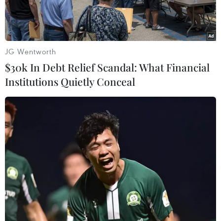
khẩu.
JG Wentworth
$30k In Debt Relief Scandal: What Financial
Institutions Quietly Conceal
Các đại biểu tại Lễ công bố Báo cáo xuất nhập khẩu năm
2023. (Ảnh: Đức Duy/Vietnam+)
Sáng 16/5, tại Hà Nội, Bộ Công Thương đã tổ
chức Lễ công bố “Báo cáo Xuất nhập khẩu Việt