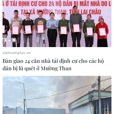
vietnamplus.vn
Bàn giao 24 căn nhà tái định cư cho các hộ
dân bị lũ quét ở Mường Than