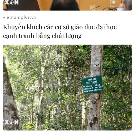
vietnamplus.vn
Khuyến khích các cơ sở giáo dục đại học
cạnh tranh bằng chất lượng
Bộ Công Thương công bố báo cáo về xuất
nhập khẩu Việt Nam năm 2016
29/03/2017 07:15
Báo cáo xuất nhập khẩu Việt Nam năm 2016 được xây
dựng từ nguồn thông tin chính thức về tình hình xuất
nhập khẩu của từng nhóm ngành hàng, từng thị trường.