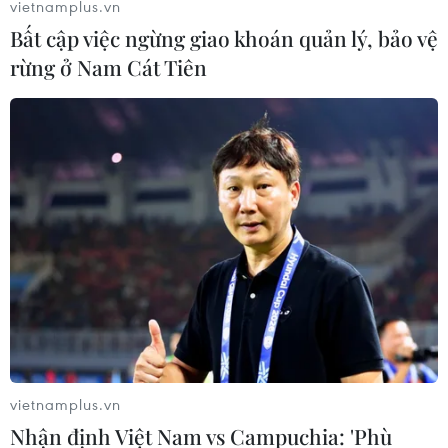
vietnamplus.vn
Bất cập việc ngừng giao khoán quản lý, bảo vệ
rừng ở Nam Cát Tiên
Gia tăng kim ngạch xuất nhập khẩu hai
chiều giữa Việt Nam và Singapore
25/04/2024 07:44
vietnamplus.vn
Trong tháng 3/2024, tổng kim ngạch xuất nhập khẩu
Nhận định Việt Nam vs Campuchia: 'Phù