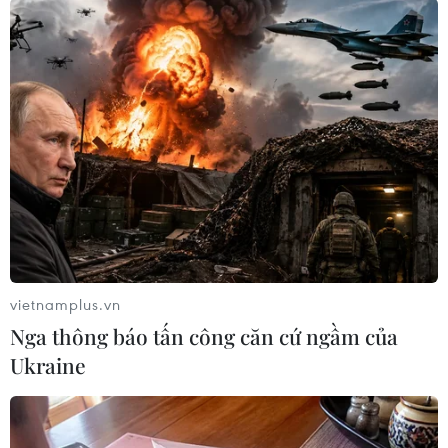
có những kế hoạch sản xuất, kinh doanh và đặc
biệt là xuất khẩu của mình.
vietnamplus.vn
Nga thông báo tấn công căn cứ ngầm của
Ukraine
Báo cáo Xuất nhập khẩu năm 2023. (Ảnh: Đức Duy/Vietnam+)