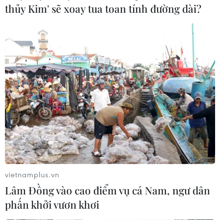
giữa Việt Nam và Singapore đạt hơn 2,54 tỷ SGD (1,87
thủy Kim' sẽ xoay tua toan tính đường dài?
tỷ USD), tăng 4,29% so với cùng kỳ năm 2023.
vietnamplus.vn
Lâm Đồng vào cao điểm vụ cá Nam, ngư dân
Xuất nhập khẩu giữa Việt
phấn khởi vươn khơi
Nam với các nước ASEAN năm 2023