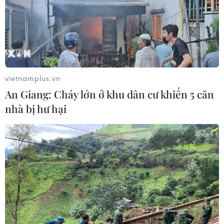
vietnamplus.vn
An Giang: Cháy lớn ở khu dân cư khiến 5 căn
nhà bị hư hại