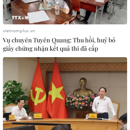
#xuất nhập khẩu
#thị trường
#FTA
#xúc tiến thương mại
#Bộ Công Thương
vietnamplus.vn
Vụ chuyên Tuyên Quang: Thu hồi, huỷ bỏ
giấy chứng nhận kết quả thi đã cấp
Theo dõi VietnamPlus
TIN LIÊN QUAN