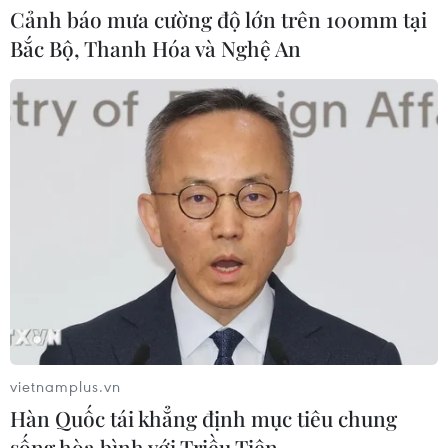
Cảnh báo mưa cường độ lớn trên 100mm tại
dẫn dắt kinh tế Trung Quốc
Bắc Bộ, Thanh Hóa và Nghệ An
05/08/2026 07:44
Dòng vốn FDI vào Quảng Ninh
chuyển dịch tích cực về chất lượng
05/08/2026 07:40
Xem thêm
vietnamplus.vn
Hàn Quốc tái khẳng định mục tiêu chung
CƠ QUAN CHỦ QUẢN: THÔNG TẤN XÃ VIỆT NAM
sống hòa bình với Triều Tiên