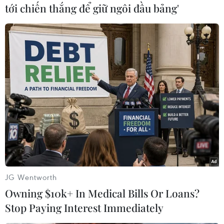
tới chiến thắng để giữ ngôi đầu bảng'
Ông Ngô Sỹ Hoài, Phó Chủ tịch kiêm Tổng Thư
ký Hiệp hội Gỗ và lâm sản Việt Nam cho rằng để
có thể ra được báo cáo như vậy, Bộ Công
Thương đã có một bộ phận chuyên trách đã tổ
chức thăm gặp rất nhiều nguồn thông tin chính
thức, thông tin cụ thể các lĩnh vực.
Còn theo ông Lê Quang Trung, Phó Chủ tịch
Hiệp hội logistics Việt Nam, Phó Tổng Giám đốc
Tổng Công ty hàng hải Việt Nam, báo cáo xuất
nhập khẩu là tài liệu tham khảo hữu ích cho các
doanh nghiệp, giúp doanh nghiệp có được các
JG Wentworth
thông tin về tình hình thị trường, về tình hình
Owning $10k+ In Medical Bills Or Loans?
mặt hàng cũng như những cơ chế chính sách
Stop Paying Interest Immediately
quản lý xuất nhập khẩu, để có cái hoạch định,