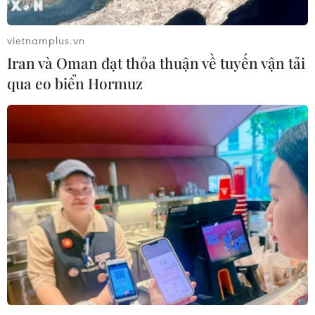
vietnamplus.vn
Iran và Oman đạt thỏa thuận về tuyến vận tải
qua eo biển Hormuz
TIN CÙNG CHUYÊN MỤC
Ngoại giao kinh tế: Kiến tạo hệ sinh