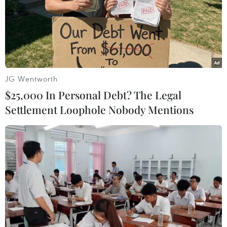
những người sử dụng thông tin trong Báo cáo có
thể dự báo, đánh giá về tình hình và hiệu quả
các hoạt động diễn ra trong nền kinh tế đất
nước./.
(Vietnam+)
JG Wentworth
$25,000 In Personal Debt? The Legal
Settlement Loophole Nobody Mentions