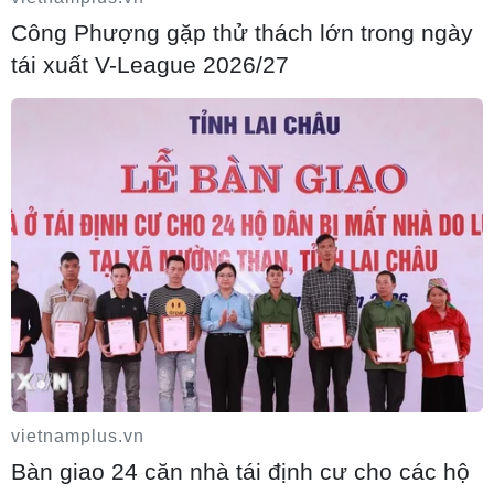
Công Phượng gặp thử thách lớn trong ngày
Toàn cảnh vụ sai phạm điểm thi trường
tái xuất V-League 2026/27
THPT chuyên Tuyên Quang
06/08/2026 16:04
Cầu Đắk Lung sập sau cú tông của xe tải
cẩu, 2 người thoát chết
06/08/2026 16:00
Dự án mở rộng đường Nguyễn Tuân tăng
kết nối khu vực phía Tây Nam Hà Nội
vietnamplus.vn
06/08/2026 15:19
Bàn giao 24 căn nhà tái định cư cho các hộ