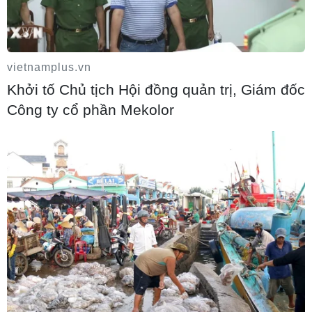
Khởi tố người đi bộ gây tai nạn chết
người trên quốc lộ ở Quảng Trị
vietnamplus.vn
06/08/2026 16:44
Khởi tố Chủ tịch Hội đồng quản trị, Giám đốc
Công ty cổ phần Mekolor
Các trường đại học sẽ xét tuyển thí sinh
Trường THTP chuyên Tuyên Quang
không vi phạm quy chế
06/08/2026 16:44
Thi công trở lại dự án sửa chữa Quốc lộ
30 sau phản ánh của TTXVN
06/08/2026 16:42