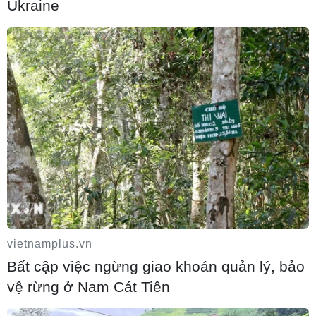
Ukraine
Khuyến khích các cơ sở giáo dục đại học
cạnh tranh bằng chất lượng
06/08/2026 20:41
Cần Thơ xem xét đề xuất xây dựng Tổ
hợp Giáo dục-Đào tạo 636 tỷ đồng
06/08/2026 20:24
vietnamplus.vn
Mưa lớn gây ngập lụt, chia cắt nhiều khu
Bất cập việc ngừng giao khoán quản lý, bảo
vực ở Nghệ An
vệ rừng ở Nam Cát Tiên
06/08/2026 20:06