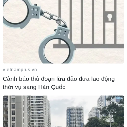
Tuyên Quang khẩn trương khắc phục sạt
lở trên các tuyến giao thông
06/08/2026 18:54
Cà Mau hợp nhất 4 trường cao đẳng, tăng
quy mô đào tạo nhân lực chất lượng cao
vietnamplus.vn
06/08/2026 18:43
Cảnh báo thủ đoạn lừa đảo đưa lao động
thời vụ sang Hàn Quốc
Chiến dịch 500 ngày đêm: Điện Biên hoàn
thành gần 90% thu nhận mẫu ADN thân
nhân liệt sỹ
06/08/2026 18:01