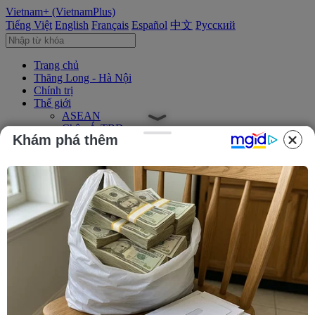
Vietnam+ (VietnamPlus)
Tiếng Việt
English
Français
Español
中文
Русский
Trang chủ
Thăng Long - Hà Nội
Chính trị
Thế giới
ASEAN
Châu Á-TBD
Khám phá thêm
Trung Đông
Châu Âu
Châu Mỹ
Châu Phi
Kinh tế
Kinh doanh
Tài chính
Tín dụng nông thôn
Chứng khoán
Bất động sản
Doanh nghiệp
Thông tin doanh nghiệp
Thông cáo báo chí
Xã hội