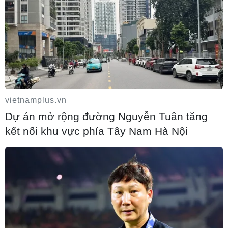
Cảnh báo mưa cường độ lớn trên 100mm
tại Bắc Bộ, Thanh Hóa và Nghệ An
06/08/2026 17:23
vietnamplus.vn
Bãi bỏ một số văn bản quy phạm pháp
Dự án mở rộng đường Nguyễn Tuân tăng
luật không còn phù hợp
kết nối khu vực phía Tây Nam Hà Nội
06/08/2026 16:59
Thanh Hóa dự kiến bắn pháo hoa vào dịp
Quốc khánh 2/9
06/08/2026 16:58