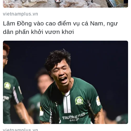
vietnamplus.vn
Hà Nội tăng tốc thi công đường Vành đai
Lâm Đồng vào cao điểm vụ cá Nam, ngư
1 đoạn Hoàng Cầu-Voi Phục
dân phấn khởi vươn khơi
06/08/2026 16:07
Khởi tố Chủ tịch Hội đồng quản trị, Giám
đốc Công ty cổ phần Mekolor
06/08/2026 16:06
Đồng Nai yêu cầu đẩy nhanh tiến độ dự
án kết nối vùng, sân bay Long Thành
06/08/2026 16:05
vietnamplus.vn