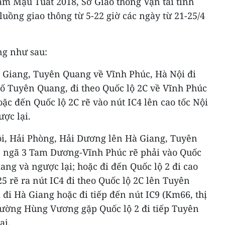
m Mậu Tuất 2018, Sở Giao thông Vận tải tỉnh
luồng giao thông từ 5-22 giờ các ngày từ 21-25/4
ng như sau:
à Giang, Tuyên Quang về Vĩnh Phúc, Hà Nội đi
hố Tuyên Quang, đi theo Quốc lộ 2C về Vĩnh Phúc
oặc đến Quốc lộ 2C rẽ vào nút IC4 lên cao tốc Nội
ược lại.
ội, Hải Phòng, Hải Dương lên Hà Giang, Tuyên
n ngã 3 Tam Dương-Vĩnh Phúc rẽ phải vào Quốc
ang và ngược lại; hoặc đi đến Quốc lộ 2 đi cao
5 rẽ ra nút IC4 đi theo Quốc lộ 2C lên Tuyên
 đi Hà Giang hoặc đi tiếp đến nút IC9 (Km66, thị
 đường Hùng Vương gặp Quốc lộ 2 đi tiếp Tuyên
ại.