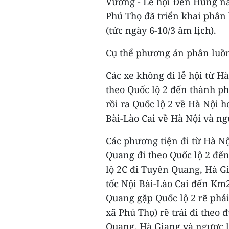
Vương - Lễ hội Đền Hùng nă
Phú Thọ đã triển khai phân 
(tức ngày 6-10/3 âm lịch).
Cụ thể phương án phân luồ
Các xe không đi lễ hội từ H
theo Quốc lộ 2 đến thành p
rồi ra Quốc lộ 2 về Hà Nội h
Bài-Lào Cai về Hà Nội và ng
Các phương tiện đi từ Hà N
Quang đi theo Quốc lộ 2 đế
lộ 2C đi Tuyên Quang, Hà Gi
tốc Nội Bài-Lào Cai đến Km2
Quang gặp Quốc lộ 2 rẽ phải
xã Phú Thọ) rẽ trái đi theo
Quang, Hà Giang và ngược l