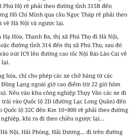
 3 Phú Hộ rẽ phải theo đường tỉnh 315B đến
ường Hồ Chí Minh qua cầu Ngọc Tháp rẽ phải theo
 về Hà Nội và ngược lại.
 Hạ Hòa, Thanh Ba, thị xã Phú Thọ đi Hà Nội,
oặc đường tỉnh 314 đến thị xã Phú Thọ, sau đó
ào nút IC9 lên đường cao tốc Nội Bài-Lào Cai về
lại.
g hóa, chỉ cho phép các xe chở hàng từ các
Đồng Lạng ngoài giờ cao điểm (từ 22 giờ hôm
au). Nếu vào khu công nghiệp Thụy Vân các xe đi
ẽ trái vào Quốc lộ 2D (đường Lạc Long Quân) đến
eo Quốc lộ 32C đến Km 10+800 rẽ phải theo đường
ghiệp, khi ra đi theo chiều ngược lại...
ừ Hà Nội, Hải Phòng, Hải Dương... đi trên đường