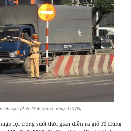
h minh họa. (Ảnh: Ninh Đức Phương/TTXVN)
ận lợi trong suốt thời gian diễn ra giỗ Tổ Hùng