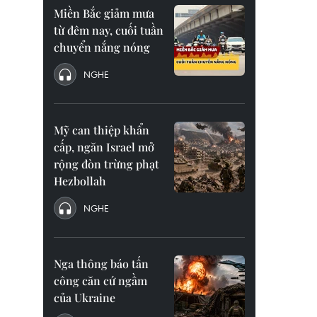
Miền Bắc giảm mưa
từ đêm nay, cuối tuần
chuyển nắng nóng
NGHE
Mỹ can thiệp khẩn
cấp, ngăn Israel mở
rộng đòn trừng phạt
Hezbollah
NGHE
Nga thông báo tấn
công căn cứ ngầm
của Ukraine