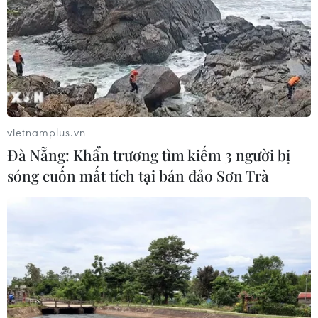
Giao chỉ tiêu bao phủ bảo hiểm y tế
toàn quốc đạt 100% vào năm 2030
02/08/2026 04:54
vietnamplus.vn
Tạo đột phá từ y tế cơ sở đến phát
Đà Nẵng: Khẩn trương tìm kiếm 3 người bị
triển nguồn nhân lực
sóng cuốn mất tích tại bán đảo Sơn Trà
02/08/2026 03:25
Báo động cận thị học đường khi
nhiều trẻ giảm thị lực từ rất sớm
01/08/2026 09:31