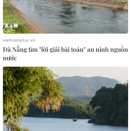
Thành phố Hồ Chí Minh phát triển
hệ thống y tế đa tầng, đồng bộ, thống
nhất
01/08/2026 09:14
vietnamplus.vn
Đà Nẵng tìm "lời giải bài toán" an ninh nguồn
Gia Lai xác thực 99,8% dữ liệu bảo
nước
hiểm
01/08/2026 07:05
Bộ Y tế : Trên 22% người trưởng
thành thiếu vận động thể lực
31/07/2026 04:10