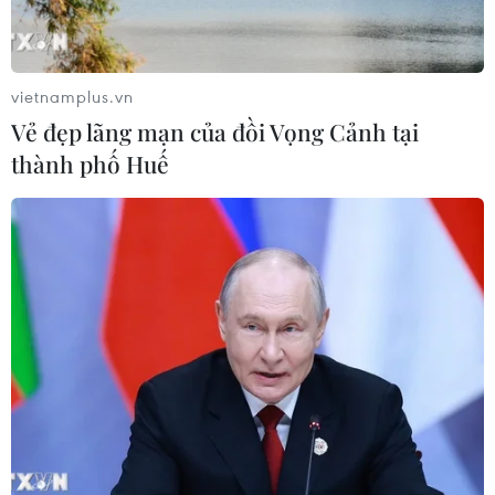
TP Hồ Chí Minh đồng hành để trẻ
mắc bệnh hiểm nghèo không lỡ cơ
hội học tập và điều trị
vietnamplus.vn
30/07/2026 13:53
Vẻ đẹp lãng mạn của đồi Vọng Cảnh tại
thành phố Huế
Bé trai 7 tuổi được ghép thận xuyên
Việt từ người hiến chết não
30/07/2026 12:52
Lâm Đồng rà soát toàn bộ cơ sở kinh
doanh thức ăn đường phố sau các vụ
ngộ độc
30/07/2026 08:24