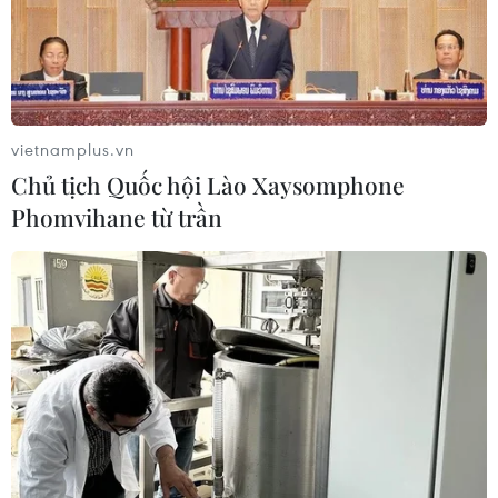
ảnh hưởng nghiêm trọng đến công tác khám chữa bệnh
mà còn ảnh hưởng đến tâm lý, tinh thần cũng như động
lực, sự tận tụy của các y, bác sỹ.
vietnamplus.vn
Chủ tịch Quốc hội Lào Xaysomphone
Phomvihane từ trần
TP.HCM thí điểm 24 trạm y tế hoạt động