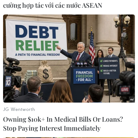
công an phường Điện Biên, quận Ba Đình để
cường hợp tác với các nước ASEAN
giữ ổn định tình hình trật tự và mời người nhà
bệnh nhi về công an phường Điện Biên giải
quyết sự việc.
Ngay sau khi vụ việc xảy ra, Sở Y tế Hà Nội đã
yêu cầu Bệnh viện đa khoa Xanh Pôn phối hợp
với các đơn vị liên quan khẩn trương làm rõ sự
việc người nhà bệnh nhân tấn công bác sỹ của
bệnh viện./.
(Vietnam+)
JG Wentworth
Owning $10k+ In Medical Bills Or Loans?
Stop Paying Interest Immediately