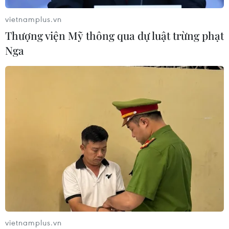
Xem thêm
vietnamplus.vn
Thượng viện Mỹ thông qua dự luật trừng phạt
Nga
CƠ QUAN CHỦ QUẢN: THÔNG TẤN XÃ VIỆT NAM
Tổng Biên tập: TRẦN TIẾN DUẨN
Phó Tổng Biên tập: NGUYỄN THỊ TÁM, KHÚC THANH
THỦY
Sở hữu trí tuệ
Quy định sử dụng
RSS
Hỗ trợ
Ngôn ngữ
TTXVN
Dịch vụ tin
Quảng cáo
vietnamplus.vn