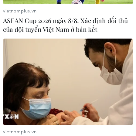
vietnamplus.vn
ASEAN Cup 2026 ngày 8/8: Xác định đối thủ
Các vụ hành hung nhân viên y tế - Góc
của đội tuyển Việt Nam ở bán kết
nhìn từ hai phía
18/04/2018 01:59
Năm 2017, cả nước xảy ra 25 vụ hành hung trong bệnh
viện đã được cơ quan công an thụ lý và từ đầu năm
đến nay đã xảy ra ít nhất 5 vụ. Sau mỗi vụ việc, xã hội
lại xôn xao với đủ cung bậc cảm xúc.
vietnamplus.vn