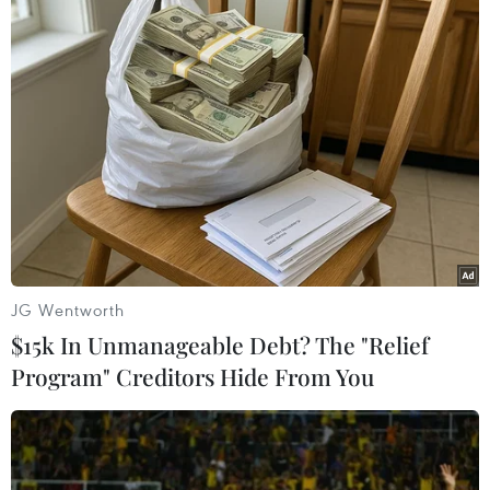
#Phạm pháp
#Pháp luật
#Pháp đình
#Xã hội
#An ninh xã hội
#Chính trị
#VietnamPlus
#Vietnam
#Plus
Theo dõi VietnamPlus
JG Wentworth
$15k In Unmanageable Debt? The "Relief
Program" Creditors Hide From You
TIN LIÊN QUAN