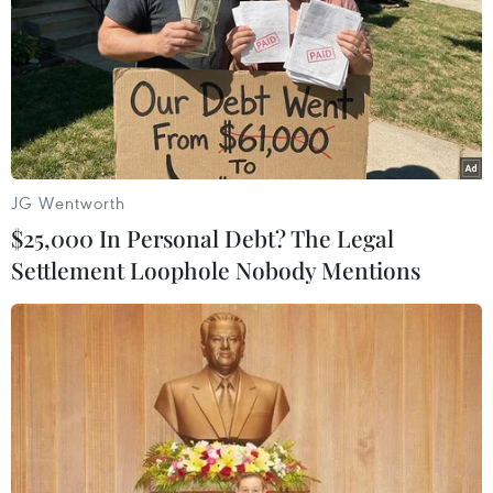
JG Wentworth
$25,000 In Personal Debt? The Legal
Settlement Loophole Nobody Mentions
Bộ Y tế đề nghị lực lượng Công an 'cắm
chốt' tại bệnh viện
17/04/2018 13:39
Các vụ hành hung nhân viên y tế, bác sỹ không chỉ gây