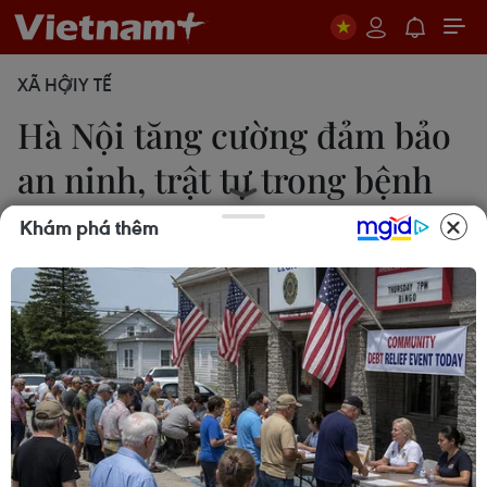
XÃ HỘI
Y TẾ
Hà Nội tăng cường đảm bảo
an ninh, trật tự trong bệnh
viện
Khám phá thêm
Thùy Giang
18/04/2018 09:56
Trên địa bàn Hà Nội, thời gian gần đây vẫn còn
một số mâu thuẫn xảy ra giữa người nhà bệnh
nhân và nhân viên y tế gây ảnh hưởng đến tình
hình an ninh trật tự tại cơ sở khám chữa bệnh.