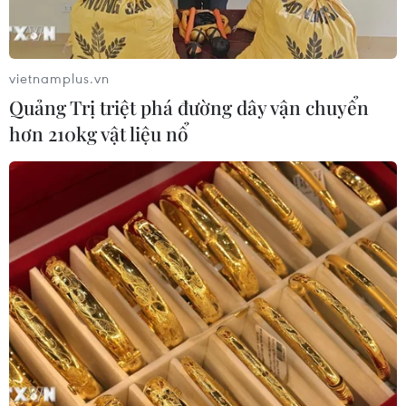
tim lỗi '
07/08/2026 04:03
vietnamplus.vn
Quảng Trị triệt phá đường dây vận chuyển
Hà Nội cảnh báo về việc sử dụng tế
hơn 210kg vật liệu nổ
bào gốc trong khám chữa bệnh, làm
đẹp
07/08/2026 03:03
Thắp lên hy vọng cho bệnh nhân
nghèo từ 'phòng khám 0 đồng' ở An
Giang
07/08/2026 02:00
Ca vi phẫu ghép da đầu hiếm gặp