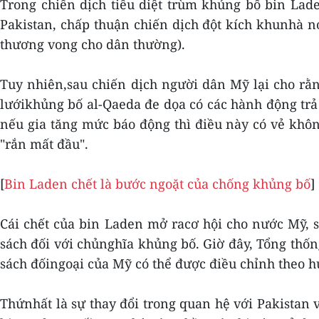
Trong chiến dịch tiêu diệt trùm khủng bố bin Lad
Pakistan, chấp thuận chiến dịch đột kích khunhà 
thương vong cho dân thường).
Tuy nhiên,sau chiến dịch người dân Mỹ lại cho rằ
lướikhủng bố al-Qaeda đe dọa có các hành động tr
nếu gia tăng mức báo động thì điều này có vẻ khôn
"rắn mất đầu".
[
Bin Laden chết là bước ngoặt của chống khủng bố
]
Cái chết của bin Laden mở racơ hội cho nước Mỹ, s
sách đối với chủnghĩa khủng bố. Giờ đây, Tổng thố
sách đốingoại của Mỹ có thể được điều chỉnh theo h
Thứnhất là sự thay đổi trong quan hệ với Pakistan