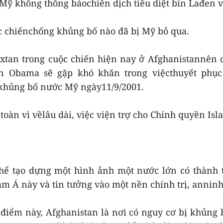
ỹ không thông báochiến dịch tiêu diệt bin Lađen với
uộc chiếnchống khủng bố nào đã bị Mỹ bỏ qua.
ixtan trong cuộc chiến hiện nay ở Afghanistannên
 Obama sẽ gặp khó khăn trong việcthuyết phục Q
ụ khủng bố nước Mỹ ngày11/9/2001.
 toàn vì vềlâu dài, việc viện trợ cho Chính quyền I
 thể tạo dựng một hình ảnh một nước lớn có thành
am Á này và tin tưởng vào một nền chính trị, annin
 điểm này, Afghanistan là nơi có nguy cơ bị khủng 