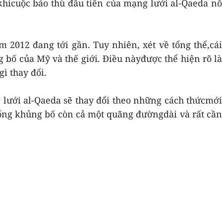
khicuộc báo thù đầu tiên của mạng lưới al-Qaeda nổ
2012 đang tới gần. Tuy nhiên, xét về tổng thể,cái
 bố của Mỹ và thế giới. Điều nàyđược thể hiện rõ là
ì thay đổi.
 lưới al-Qaeda sẽ thay đổi theo những cách thứcmới
hống khủng bố còn cả một quãng đườngdài và rất cần