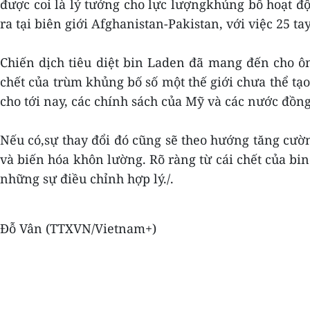
được coi là lý tưởng cho lực lượngkhủng bố hoạt độ
ra tại biên giới Afghanistan-Pakistan, với việc 25 tay
Chiến dịch tiêu diệt bin Laden đã mang đến cho ô
chết của trùm khủng bố số một thế giới chưa thể tạ
cho tới nay, các chính sách của Mỹ và các nước đồng
Nếu có,sự thay đổi đó cũng sẽ theo hướng tăng cườ
và biến hóa khôn lường. Rõ ràng từ cái chết của b
những sự điều chỉnh hợp lý./.
Đỗ Vân (TTXVN/Vietnam+)