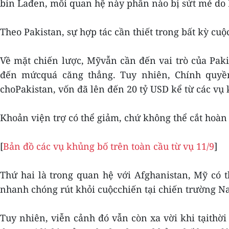
bin Lađen, mối quan hệ này phần nào bị sứt mẻ do M
Theo Pakistan, sự hợp tác cần thiết trong bất kỳ c
Về mặt chiến lược, Mỹvẫn cần đến vai trò của Pak
đến mứcquá căng thẳng. Tuy nhiên, Chính quyền
choPakistan, vốn đã lên đến 20 tỷ USD kể từ các v
Khoản viện trợ có thể giảm, chứ không thể cắt hoàn
[
Bản đồ các vụ khủng bố trên toàn cầu từ vụ 11/9
]
Thứ hai là trong quan hệ với Afghanistan, Mỹ có
nhanh chóng rút khỏi cuộcchiến tại chiến trường N
Tuy nhiên, viễn cảnh đó vẫn còn xa vời khi tạithời