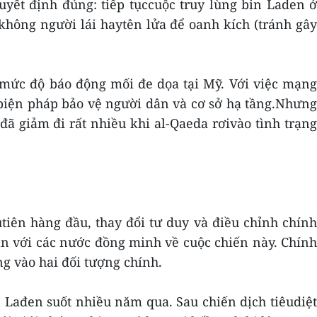
yết định đúng: tiếp tụccuộc truy lùng bin Laden ở
hông người lái haytên lửa để oanh kích (tránh gây
 mức độ báo động mối đe dọa tại Mỹ. Với việc mạng
biện pháp bảo vệ người dân và cơ sở hạ tầng.Nhưng
ã giảm đi rất nhiều khi al-Qaeda rơivào tình trạng
iên hàng đầu, thay đổi tư duy và điều chỉnh chính
ận với các nước đồng minh về cuộc chiến này. Chính
g vào hai đối tượng chính.
 Lađen suốt nhiều năm qua. Sau chiến dịch tiêudiệt