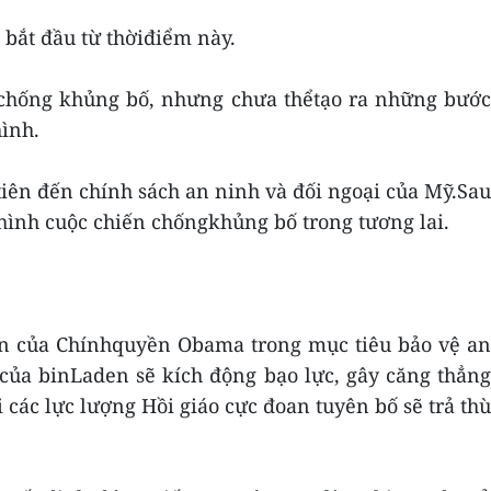
bắt đầu từ thờiđiểm này.
êu chống khủng bố, nhưng chưa thểtạo ra những bước
hình.
iên đến chính sách an ninh và đối ngoại của Mỹ.Sau
hình cuộc chiến chốngkhủng bố trong tương lai.
iên của Chínhquyền Obama trong mục tiêu bảo vệ an
ủa binLaden sẽ kích động bạo lực, gây căng thẳng
 các lực lượng Hồi giáo cực đoan tuyên bố sẽ trả thù