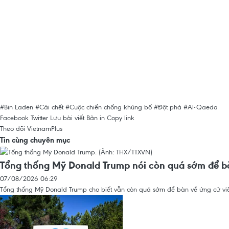
#Bin Laden
#Cái chết
#Cuộc chiến chống khủng bố
#Đột phá
#Al-Qaeda
Facebook
Twitter
Lưu bài viết
Bản in
Copy link
Theo dõi VietnamPlus
Tin cùng chuyên mục
Tổng thống Mỹ Donald Trump nói còn quá sớm để b
07/08/2026 06:29
Tổng thống Mỹ Donald Trump cho biết vẫn còn quá sớm để bàn về ứng cử viê