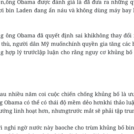
en,ông Obama được đánh giá là đã đưa ra những qu
nơi bin Laden đang ẩn náu và không dùng máy bay k
ng ông Obama đã quyết định sai khikhông thay đổi
ả thù, người dân Mỹ muốnchính quyền gia tăng các 
g hợp lý trướclập luận cho rằng nguy cơ khủng bố đ
au nhiều năm coi cuộc chiến chống khủng bố là ưut
ng Obama có thể có thái độ mềm dẻo hơnkhi thảo lu
ướng linh hoạt hơn, nhưngtrước mắt sẽ phải tập trun
 vì nghi ngờ nước này baoche cho trùm khủng bố bin