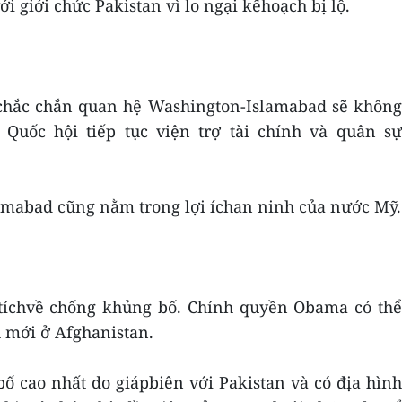
 giới chức Pakistan vì lo ngại kếhoạch bị lộ.
 chắc chắn quan hệ Washington-Islamabad sẽ không
uốc hội tiếp tục viện trợ tài chính và quân sự
slamabad cũng nằm trong lợi íchan ninh của nước Mỹ.
 tíchvề chống khủng bố. Chính quyền Obama có thể
h mới ở Afghanistan.
bố cao nhất do giápbiên với Pakistan và có địa hình