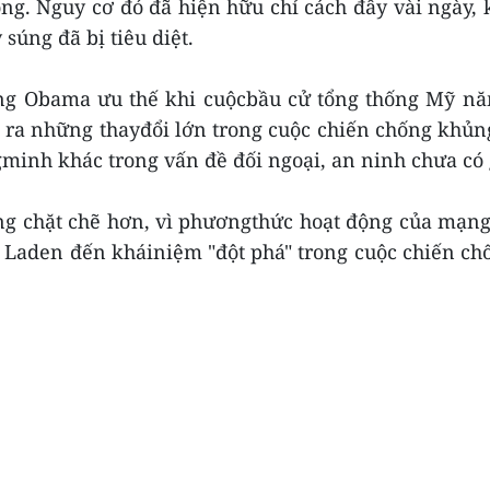
ng. Nguy cơ đó đã hiện hữu chỉ cách đây vài ngày, 
 súng đã bị tiêu diệt.
ng Obama ưu thế khi cuộcbầu cử tổng thống Mỹ năm 
o ra những thayđổi lớn trong cuộc chiến chống khủng
minh khác trong vấn đề đối ngoại, an ninh chưa có g
ng chặt chẽ hơn, vì phươngthức hoạt động của mạng
in Laden đến kháiniệm "đột phá" trong cuộc chiến c