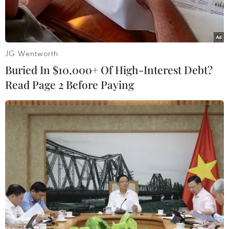
quốc.
JG Wentworth
Buried In $10,000+ Of High-Interest Debt?
Read Page 2 Before Paying
Hai anh em Nguyễn Tiến Thành và Nguyễn Tiến Đạt chụp ảnh
lưu niệm cùng lãnh đạo huyện Phú Riềng và Ban Chỉ huy Quân
sự huyện. (Ảnh: TTXVN phát)