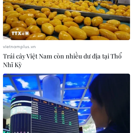
vietnamplus.vn
Trái cây Việt Nam còn nhiều dư địa tại Thổ
Nhĩ Kỳ