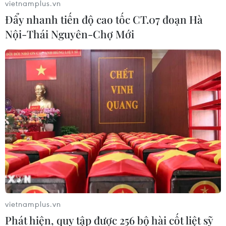
vietnamplus.vn
Đẩy nhanh tiến độ cao tốc CT.07 đoạn Hà
Nội-Thái Nguyên-Chợ Mới
Câu chuyện đẹp về những thanh niên tình
nguyện nhập ngũ ở Tây Ninh
25/02/2024 22:02
Cặp anh em song sinh ở phường 1, thành phố Tây Ninh;
nữ tân cử nhân vừa tốt nghiệp đại học và hai anh em
ruột cùng ngụ ở phường Ninh Sơn, thành phố Tây Ninh
đã tình nguyện nhập ngũ.
vietnamplus.vn
Phát hiện, quy tập được 256 bộ hài cốt liệt sỹ