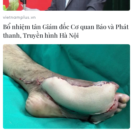
vietnamplus.vn
Bổ nhiệm tân Giám đốc Cơ quan Báo và Phát
thanh, Truyền hình Hà Nội
TIN CÙNG CHUYÊN MỤC
Giải quyết "điểm nghẽn" pháp luật
nhằm thiết lập khung pháp lý hoàn
thiện
10/08/2026 12:29
Phát huy vai trò KOL, KOC trong xây