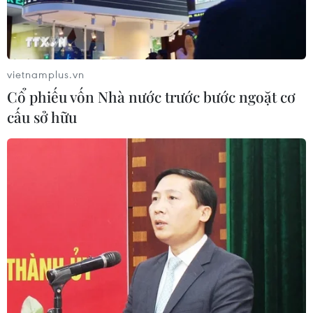
vietnamplus.vn
Cổ phiếu vốn Nhà nước trước bước ngoặt cơ
cấu sở hữu