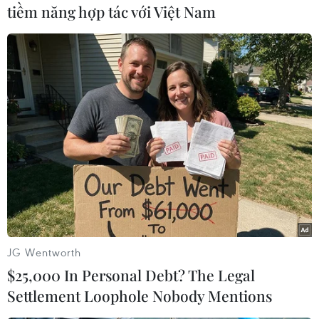
tiềm năng hợp tác với Việt Nam
Hai anh em Nguyễn Tiến Thành và Nguyễn Tiến Đạt tự nguyện
viết đơn và trúng tuyển nghĩa vụ quân sự. (Ảnh: K
GỬIH/TTXVN)
Em Nguyễn Tiến Thành chia sẻ khi biết Ban chỉ
huy Quân sự tại địa phương thông báo về đợt đi
nghĩa vụ quân sự năm 2024, hai anh em đã xin
JG Wentworth
ý kiến bố, mẹ về việc viết đơn tình nguyện.
$25,000 In Personal Debt? The Legal
Sau khi được đồng ý, hai anh em đã tình nguyện
Settlement Loophole Nobody Mentions
viết đơn xin đi lính nhập ngũ và trúng tuyển.