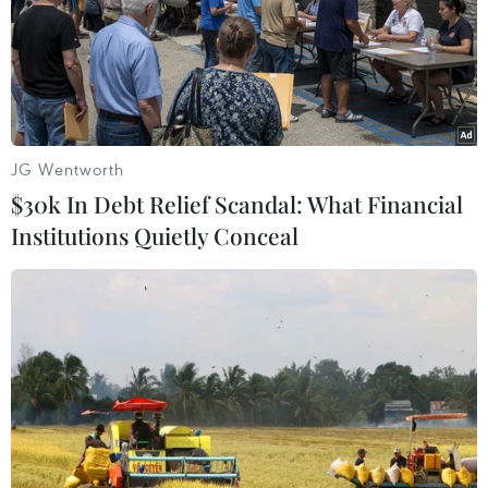
JG Wentworth
$30k In Debt Relief Scandal: What Financial
Institutions Quietly Conceal
#Bình Phước
#Anh em sinh đôi
#Tình nguyện nhập ngũ
#Nghĩa vụ quân sự
Bình Phước
Đồng Nai