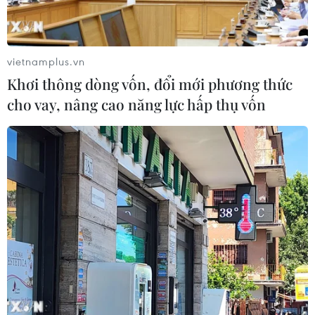
Bàn giao khoảng 260ha đất phục vụ 3
đường kết nối sân bay Long Thành
10/08/2026 09:07
vietnamplus.vn
Khơi thông dòng vốn, đổi mới phương thức
cho vay, nâng cao năng lực hấp thụ vốn
Lào Cai: Khởi tố 2 đối tượng
làm giả gạo Séng Cù, thu giữ hơn 22
tấn
10/08/2026 08:59
Cộng đồng người Việt tại Nhật Bản
chủ động góp sức vào hội nhập quốc
tế
10/08/2026 08:48