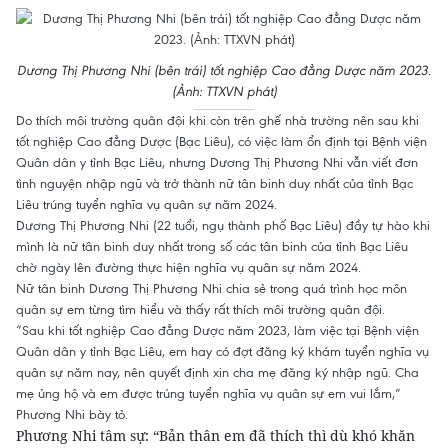
Dương Thị Phương Nhi (bên trái) tốt nghiệp Cao đẳng Dược năm 2023.
(Ảnh: TTXVN phát)
Do thích môi trường quân đội khi còn trên ghế nhà trường nên sau khi
tốt nghiệp Cao đẳng Dược (Bạc Liêu), có việc làm ổn định tại Bệnh viện
Quân dân y tỉnh Bạc Liêu, nhưng Dương Thị Phương Nhi vẫn viết đơn
tình nguyện nhập ngũ và trở thành nữ tân binh duy nhất của tỉnh Bạc
Liêu trúng tuyển nghĩa vụ quân sự năm 2024.
Dương Thị Phương Nhi (22 tuổi, ngụ thành phố Bạc Liêu) đầy tự hào khi
mình là nữ tân binh duy nhất trong số các tân binh của tỉnh Bạc Liêu
chờ ngày lên đường thực hiện nghĩa vụ quân sự năm 2024.
Nữ tân binh Dương Thị Phương Nhi chia sẻ trong quá trình học môn
quân sự em từng tìm hiểu và thấy rất thích môi trường quân đội.
“Sau khi tốt nghiệp Cao đẳng Dược năm 2023, làm việc tại Bệnh viện
Quân dân y tỉnh Bạc Liêu, em hay có đợt đăng ký khám tuyển nghĩa vụ
quân sự năm nay, nên quyết định xin cha mẹ đăng ký nhập ngũ. Cha
mẹ ủng hộ và em được trúng tuyển nghĩa vụ quân sự em vui lắm,”
Phương Nhi bày tỏ.
Phương Nhi tâm sự: “Bản thân em đã thích thì dù khó khăn