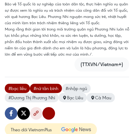
Bảo vệ Tổ quốc là sự nghiệp của toàn dân tộc, thực hiện nghĩa vụ quân
sự được xem là nghĩa vụ và trách nhiệm của công dân đối với Tổ quốc,
với quê hương Bạc Liêu. Phương Nhi nguyện mang sức trẻ, nhiệt huyết
của mình làm tròn trách nhiệm thiêng liêng với Tổ quốc.
Mong rằng thời gian tới trong môi trường quân ngũ Phương Nhi luôn nỗ
lực khắc phục những khó khăn, ra sức rèn luyện, tu dưỡng, học tập,
phấn đấu hoàn thành xuất sắc mọi nhiệm vụ được giao, xứng đáng với
niềm tin của gia đình dành cho em và luôn là hậu phương, động lực to
lớn để em vững bước viết tiếp ước mơ của mình./.
(TTXVN/Vietnam+)
#bạc liêu
#nữ tân binh
#nhập ngũ
#Dương Thị Phương Nhi
Bạc Liêu
Cà Mau
Theo dõi VietnamPlus