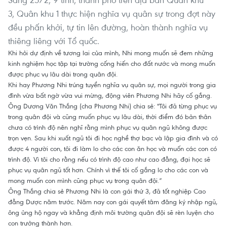
3, Quân khu 1 thực hiện nghĩa vụ quân sự trong đợt này
đều phấn khởi, tự tin lên đường, hoàn thành nghĩa vụ
thiêng liêng với Tổ quốc.
Khi hỏi dự định về tương lai của mình, Nhi mong muốn sẽ đem những
kinh nghiệm học tập tại trường cống hiến cho đất nước và mong muốn
được phục vụ lâu dài trong quân đội.
Khi hay Phương Nhi trúng tuyển nghĩa vụ quân sự, mọi người trong gia
đình vừa bất ngờ vừa vui mừng, động viên Phương Nhi hãy cố gắng.
Ông Dương Văn Thắng (cha Phương Nhi) chia sẻ: "Tôi đã từng phục vụ
trong quân đội và cũng muốn phục vụ lâu dài, thời điểm đó bản thân
chưa có trình độ nên nghĩ rằng mình phục vụ quân ngũ không được
trọn vẹn. Sau khi xuất ngũ tôi đi học nghề thợ bạc và lập gia đình và có
được 4 người con, tôi đi làm lo cho các con ăn học và muốn các con có
trình độ. Vì tôi cho rằng nếu có trình độ cao như cao đẳng, đại học sẽ
phục vụ quân ngũ tốt hơn. Chính vì thế tôi cố gắng lo cho các con và
mong muốn con mình cũng phục vụ trong quân đội.”
Ông Thắng chia sẻ Phương Nhi là con gái thứ 3, đã tốt nghiệp Cao
đẳng Dược năm trước. Năm nay con gái quyết tâm đăng ký nhập ngũ,
ông ủng hộ ngay và khẳng định môi trường quân đội sẽ rèn luyện cho
con trưởng thành hơn.