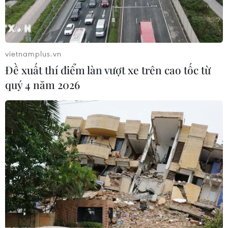
25/04/2020 07:33
Bộ trưởng Bộ Công Thương Trần Tuấn Anh yêu cầu Cục
Công nghiệp khảo sát năng lực của các doanh nghiệp
sản xuất khẩu trang để xây dựng chiến lược tiếp cận
vietnamplus.vn
với các thị trường.
Đề xuất thí điểm làn vượt xe trên cao tốc từ
quý 4 năm 2026