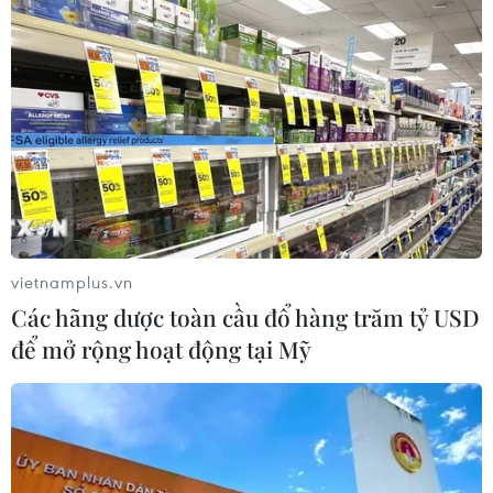
10/08/2026 09:51
Trái cây Việt Nam còn nhiều dư địa
tại Thổ Nhĩ Kỳ
10/08/2026 09:44
Thị trường vàng “án binh” chờ đợi số
vietnamplus.vn
liệu lạm phát của Mỹ
Các hãng dược toàn cầu đổ hàng trăm tỷ USD
10/08/2026 09:16
để mở rộng hoạt động tại Mỹ
Từ 15/9, cấp giấy phép kinh doanh
vận tải trực tuyến trên Cổng Dịch vụ
công