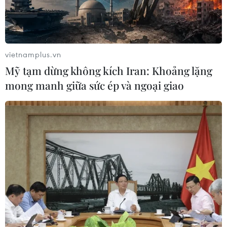
Hàn Quốc và Đài Loan lần đầu tiên
vượt Nhật Bản về kim ngạch xuất
khẩu
vietnamplus.vn
09/08/2026 14:15
Mỹ tạm dừng không kích Iran: Khoảng lặng
mong manh giữa sức ép và ngoại giao
Công suất lọc dầu thu hẹp, giá xăng
Mỹ đối mặt áp lực tăng
09/08/2026 09:43
Xuất khẩu dệt may 7 tháng đạt trên
27 tỷ USD, duy trì đà tăng trưởng
09/08/2026 08:25