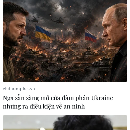
#COVID-19
#xuất khẩu khẩu trang y tế
#khẩu trang y tế
Theo dõi VietnamPlus
TIN LIÊN QUAN
vietnamplus.vn
Nga sẵn sàng mở cửa đàm phán Ukraine
nhưng ra điều kiện về an ninh