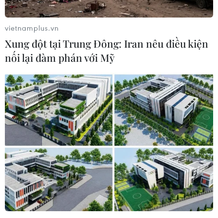
vietnamplus.vn
Xung đột tại Trung Đông: Iran nêu điều kiện
nối lại đàm phán với Mỹ
TIN CÙNG CHUYÊN MỤC
Trung Quốc áp thuế chống bán phá
giá tạm thời với hồ đào Mỹ, Mexico
10/08/2026 15:26