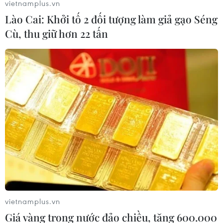
vietnamplus.vn
Lào Cai: Khởi tố 2 đối tượng làm giả gạo Séng
Cù, thu giữ hơn 22 tấn
Thủ tướng: Việt Nam đã cơ bản đẩy lùi
được dịch COVID-19
28/04/2020 09:55
Thủ tướng Nguyễn Xuân Phúc nhấn mạnh đến giờ phút
này, có thể nói Việt Nam đã cơ bản đẩy lùi được dịch
COVID-19, tuy nhiên vẫn không được chủ quan trong
phòng, chống dịch.
vietnamplus.vn
Giá vàng trong nước đảo chiều, tăng 600.000