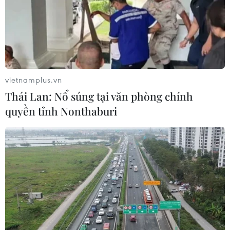
y tế hiện nay.
vietnamplus.vn
Thái Lan: Nổ súng tại văn phòng chính
quyền tỉnh Nonthaburi
Khẩu trang y tế: Khơi thông xuất khẩu để
xóa bỏ ''thừa, thiếu''