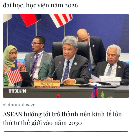
nhiệm về chất lượng khẩu trang y tế và cam kết
đại học, học viện năm 2026
bán cho cơ sở y tế khi có yêu cầu./.
(TTXVN/Vietnam+)
vietnamplus.vn
ASEAN hướng tới trở thành nền kinh tế lớn
thứ tư thế giới vào năm 2030