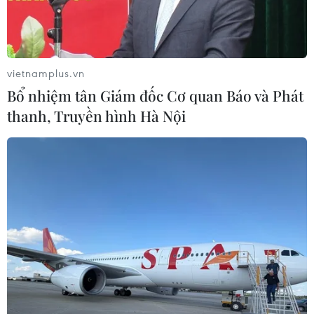
vietnamplus.vn
Bổ nhiệm tân Giám đốc Cơ quan Báo và Phát
thanh, Truyền hình Hà Nội
Sản xuất khẩu trang. (Ảnh: Đức Duy/Vietnam+)
Chính phủ vừa ban hành Nghị quyết số 60/NQ-
CP về việc xuất khẩu khẩu trang y tế trong giai
đoạn phòng, chống dịch COVID-19.
Cụ thể, Chính phủ quyết nghị bỏ quy định áp
dụng chế độ cấp giấy phép xuất khẩu đối với