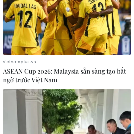
vietnamplus.vn
ASEAN Cup 2026: Malaysia sẵn sàng tạo bất
ngờ trước Việt Nam
IMF và WTO cảnh báo nguy cơ từ hạn chế
xuất thiết bị y tế
24/04/2020 14:23
Theo IMF, WTO việc gián đoạn chuỗi cung ứng và sự
chệch hướng cung cấp sản phẩm thiết yếu có nguy cơ
kéo dài và làm trầm trọng thêm khủng hoảng kinh tế và