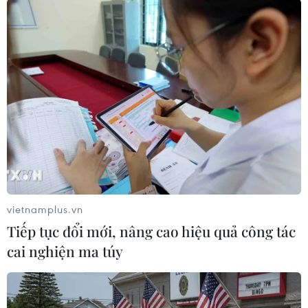
vietnamplus.vn
#Bộ Công an
#Tri ân
#Chiến sỹ công an
Tiếp tục đổi mới, nâng cao hiệu quả công tác
#Thương binh-Liệt sỹ
#Việt Nam-Nga
Nga
cai nghiện ma túy