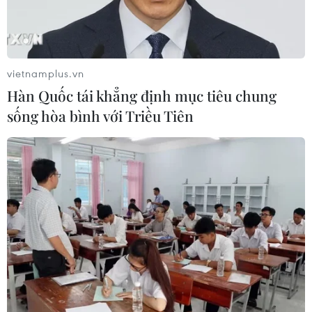
vietnamplus.vn
Hàn Quốc tái khẳng định mục tiêu chung
sống hòa bình với Triều Tiên
VietnamPlus trao quà cho cựu chiến binh
có 3 người con bị nhiễm dioxin
25/07/2019 13:21
Những món quà đầy lòng nhân ái đã được Báo Điện tử
VietnamPlus - Thông tấn xã Việt Nam và Ngân hàng
Agribank trao tận tay gia đình cựu chiến binh Đỗ Văn Ty
với 3 người con bị nhiễm chất độc da cam.