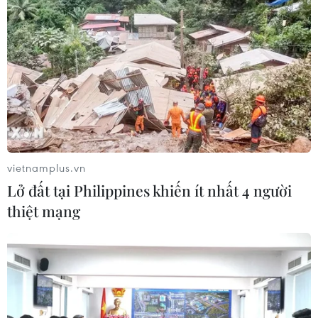
06/08/2026 09:59
Thanh Hóa dự kiến bắn pháo hoa vào
dịp Quốc khánh 2/9
06/08/2026 09:58
vietnamplus.vn
Mưa lớn kéo dài gây nhiều thiệt hại
Lở đất tại Philippines khiến ít nhất 4 người
về nhà ở, giao thông tại tỉnh Sơn La
thiệt mạng
06/08/2026 09:48
Cao điểm "100 ngày chuyển đổi số":
Chuyển động từ cơ sở