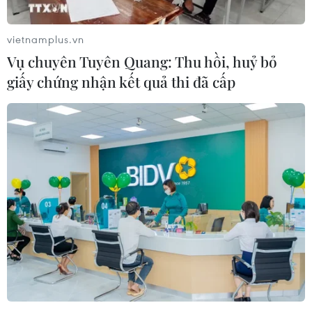
vietnamplus.vn
Vụ chuyên Tuyên Quang: Thu hồi, huỷ bỏ
giấy chứng nhận kết quả thi đã cấp
TTXVN tổ chức nhiều hoạt động ý
nghĩa tri ân thương binh, liệt sỹ
27/07/2019 00:24
Nhân dịp kỷ niệm 72 năm ngày Thương binh-Liệt sỹ,