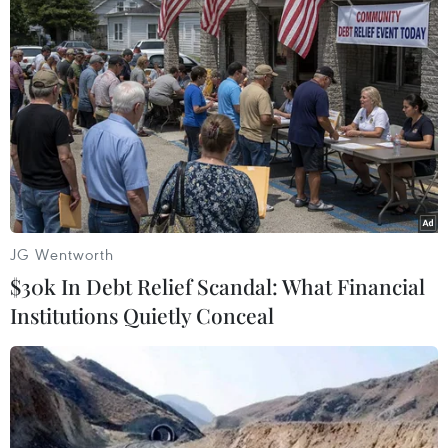
Theo dõi VietnamPlus
TIN LIÊN QUAN
JG Wentworth
$30k In Debt Relief Scandal: What Financial
Institutions Quietly Conceal