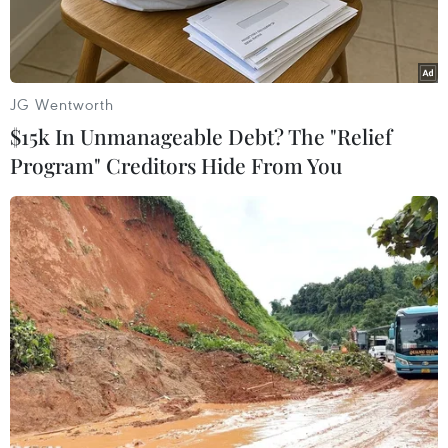
JG Wentworth
$15k In Unmanageable Debt? The "Relief
Program" Creditors Hide From You
Bộ trưởng Bộ Công an Tô Lâm trao quà tặng các cháu là con
thương binh, con liệt sỹ CAND. (Nguồn: bocongan.gov.vn)
Nhân kỷ niệm 72 năm ngày Thương binh-Liệt
sỹ (27/7/1947 - 27/7/2019), Bộ Công an Việt Nam
phối hợp với Bộ Nội vụ Liên bang Nga tổ chức
chuyến thăm Nga cho đoàn đối tượng là con em