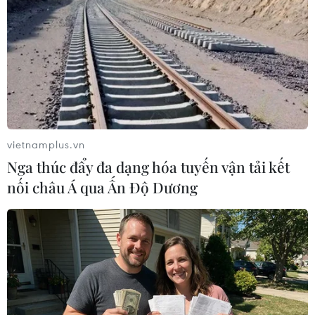
Phó Chủ tịch nước Đặng Thị Ngọc Thịnh
thăm gia đình người có công
24/07/2019 11:34
Tại các gia đình đến thăm, Phó Chủ tịch nước đã ân
cần thăm hỏi, động viên và gửi lời chúc tốt đẹp tới các
vietnamplus.vn
gia đình chính sách, người có công.
Nga thúc đẩy đa dạng hóa tuyến vận tải kết
nối châu Á qua Ấn Độ Dương