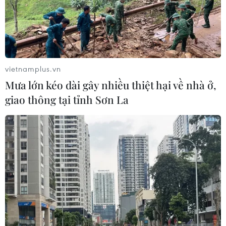
06/08/2026 09:44
Thi công trở lại dự án sửa chữa Quốc
lộ 30 sau phản ánh của TTXVN
06/08/2026 09:42
vietnamplus.vn
Mưa lớn kéo dài gây nhiều thiệt hại về nhà ở,
giao thông tại tỉnh Sơn La
Hà Nội tăng tốc thi công
đường Vành đai 1 đoạn Hoàng Cầu-
Voi Phục
06/08/2026 09:07
Khởi tố Chủ tịch Hội đồng quản trị,
Giám đốc Công ty cổ phần Mekolor
06/08/2026 09:06