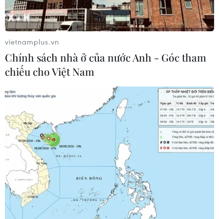
vietnamplus.vn
Chính sách nhà ở của nước Anh - Góc tham
chiếu cho Việt Nam
Hà Nội: Người dân đã có thể sử dụng
GrabFood, GrabMart và GrabExpress
17/09/2021 02:21
Ba ứng dụng dịch vụ của Grab sẽ hoạt động trở lại tại
địa bàn các quận, huyện, thị xã ở thành phố Hà Nội
chưa ghi nhận ca nhiễm trong cộng đồng.