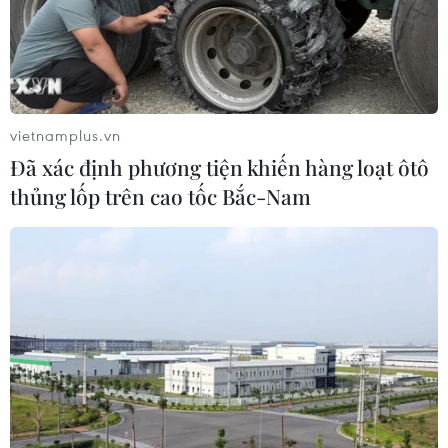
vietnamplus.vn
Đã xác định phương tiện khiến hàng loạt ôtô
thủng lốp trên cao tốc Bắc-Nam
TIN CÙNG CHUYÊN MỤC
Cảnh sát giao thông triển khai chiến
dịch nâng cao kỹ năng lái xe môtô, xe
gắn máy
07/08/2026 14:37