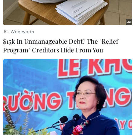
JG Wentworth
$15k In Unmanageable Debt? The "Relief
Program" Creditors Hide From You
Ứng dụng gọi xe taxi công nghệ của Grab. (Nguồn: Vietnam+)
Bộ Công Thương cho biết trước việc hãng gọi xe
công nghệ Grab cập nhật chính sách thu phụ phí
nắng nóng gây nhiều tranh luận và bức xúc,