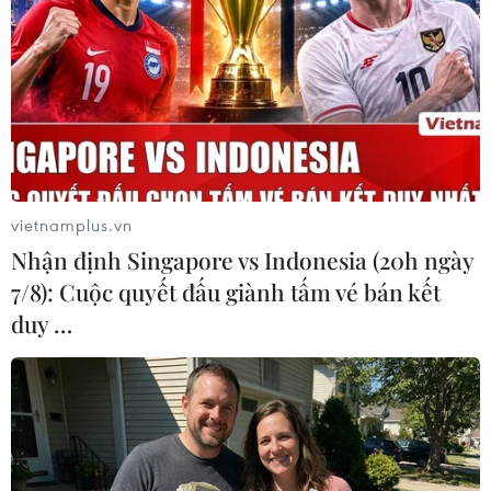
08/12/2020 08:32
Trong thị trường cạnh tranh, với việc Grab đột ngột tăng
cước chuyến đi, hành khách có quyền lựa chọn nhu cầu
đi lại của các hãng vận tải khác.
vietnamplus.vn
Nhận định Singapore vs Indonesia (20h ngày
7/8): Cuộc quyết đấu giành tấm vé bán kết
duy …