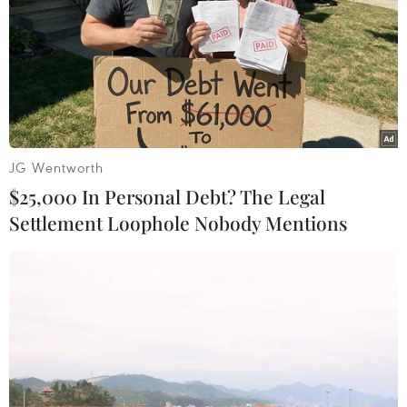
Grab có 'đứng ngoài cuộc' khi chính sách
thuế thay đổi?
08/12/2020 11:29
Theo lý giải của Grab Việt Nam, việc thu thuế VAT tăng
từ 3% lên 10% với mỗi cuốc xe công nghệ này là thực
hiện theo Nghị định 126/2020/NĐ-CP có hiệu lực từ
JG Wentworth
ngày 5/12/2020.
$25,000 In Personal Debt? The Legal
Settlement Loophole Nobody Mentions