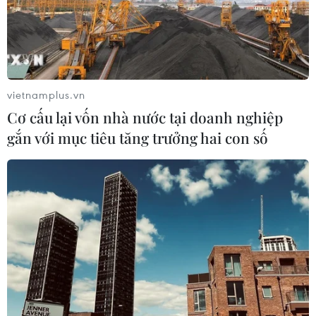
Khuyến mãi mở tài khoản VietinBank trực
vietnamplus.vn
tuyến từ ứng dụng Grab
Cơ cấu lại vốn nhà nước tại doanh nghiệp
23/06/2021 03:38
gắn với mục tiêu tăng trưởng hai con số
Khi mở tài khoản VietinBank trực tuyến từ ứng dụng
Grab và liên kết tự động với giải pháp thanh toán di
động Moca, khách hàng sẽ nhận ngay nhiều ưu đãi
hấp dẫn khi sử dụng các dịch vụ Grab.