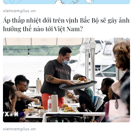
vietnamplus.vn
Áp thấp nhiệt đới trên vịnh Bắc Bộ sẽ gây ảnh
hưởng thế nào tới Việt Nam?
Chính thức mở lại ứng dụng gọi xe công
nghệ GrabCar tại Hà Nội
14/10/2021 03:27
Tất cả đối tác tài xế GrabCar được hoạt động đã được
tiêm ít nhất 1 mũi vaccine phòng COVID-19 và xét
vietnamplus.vn
nghiệm âm tính với Sars-CoV-2.