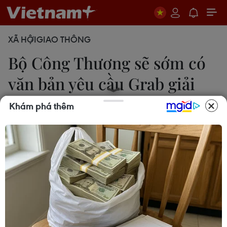
XÃ HỘI
GIAO THÔNG
Bộ Công Thương sẽ sớm có
văn bản yêu cầu Grab giải
trình
Khám phá thêm
Uyên Hương
11/07/2022 12:46
Trước đó, hãng gọi xe công nghệ Grab đã cập
nhật chính sách thu phụ phí thời tiết nắng nóng với
một số dịch vụ như GrabBike, GrabFood… tại địa
bàn Thành phố Hồ Chí Minh và Hà Nội.