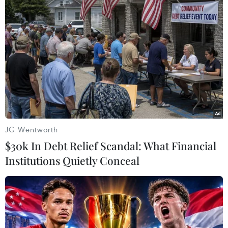
TIN LIÊN QUAN
JG Wentworth
$30k In Debt Relief Scandal: What Financial
Institutions Quietly Conceal
Grab tăng giá cước đã tác động kép đến cả
tài xế và ‘thượng đế’