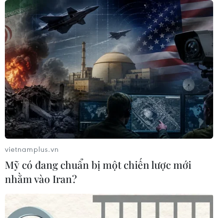
Hàn Quốc nối lại đường bay
Incheon-TP Hồ Chí Minh
07/08/2026 04:28
Khẩn trương phân luồng giao thông
sau vụ sạt lở trên tuyến ĐT161 ở Lào
Cai
07/08/2026 02:37
Nhanh chóng hoàn thiện dự
án kết nối vùng, sân bay Long Thành
vietnamplus.vn
06/08/2026 15:07
Mỹ có đang chuẩn bị một chiến lược mới
nhằm vào Iran?
Sẽ thi công đồng loạt Dự án cao tốc
Vinh-Thanh Thủy trong tháng 9