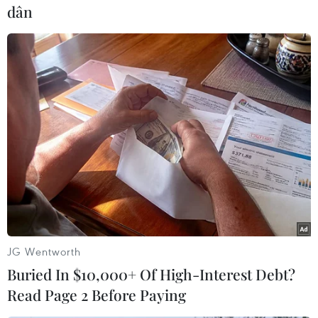
một số dịch vụ là bất hợp lý và hoàn toàn không
dân
phù hợp bởi giá cả được hình thành theo quy
định từ đầu, không thể dựa vào lý do thời tiết để
tự ý thay đổi.
Hơn nữa, việc phụ thu phụ phí cần được cân
nhắc kỹ lưỡng để tạo uy tín với người tiêu dùng
lâu dài và có cái nhìn chia sẻ giữa quyền lợi
Nhà nước, quyền lợi doanh nghiệp và quyền lợi
người tiêu dùng./.
(TTXVN/Vietnam+)
JG Wentworth
Buried In $10,000+ Of High-Interest Debt?
Read Page 2 Before Paying