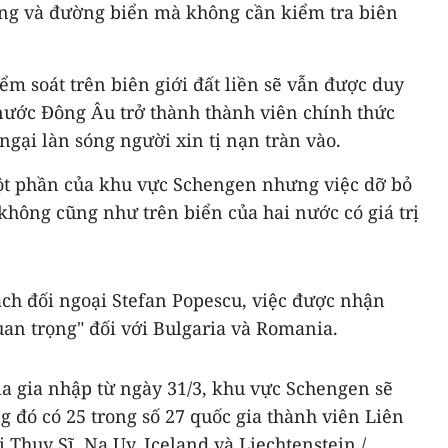
ng và đường biển mà không cần kiểm tra biên
ểm soát trên biên giới đất liền sẽ vẫn được duy
 nước Đông Âu trở thành thành viên chính thức
ngại làn sóng người xin tị nạn tràn vào.
ột phần của khu vực Schengen nhưng việc dỡ bỏ
 không cũng như trên biển của hai nước có giá trị
ách đối ngoại Stefan Popescu, việc được nhận
an trọng" đối với Bulgaria và Romania.
ia gia nhập từ ngày 31/3, khu vực Schengen sẽ
g đó có 25 trong số 27 quốc gia thành viên Liên
 Thụy Sĩ, Na Uy, Iceland và Liechtenstein./.