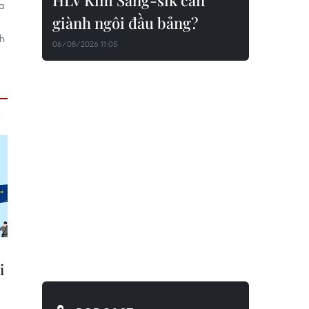
HLV Kim Sang-sik cần
a
giành ngôi đầu bảng?
ch
06/08/2026 11:05