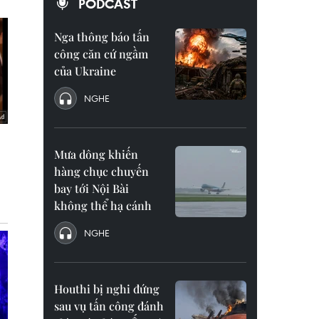
PODCAST
Nga thông báo tấn
công căn cứ ngầm
của Ukraine
NGHE
Mưa dông khiến
hàng chục chuyến
bay tới Nội Bài
không thể hạ cánh
NGHE
Houthi bị nghi đứng
sau vụ tấn công đánh