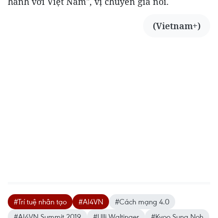
hành với Việt Nam", vị chuyên gia nói.
(Vietnam+)
#Trí tuệ nhân tạo
#AI4VN
#Cách mạng 4.0
#AI4VN Summit 2019
#Ulli Waltinger
#Kyoo Sung Noh