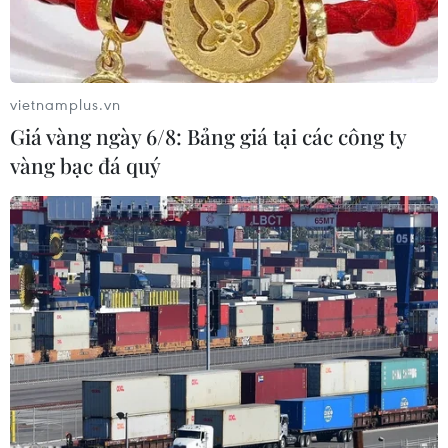
vietnamplus.vn
Giá vàng ngày 6/8: Bảng giá tại các công ty
vàng bạc đá quý
Ảnh minh họa. (Nguồn: www.autoblog.com)
Các hãng xe hơi Nhật Bản cho rằng việc sử dụng
các dòng xe sản xuất tại nước ngoài phục vụ
nhu cầu trong nước đang là một động lực để
thúc đẩy nhu cầu của cả hai thị trường trong và
ngoài Nhật Bản, góp phần bảo đảm mục tiêu