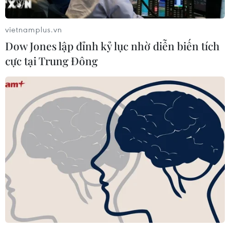
vietnamplus.vn
Dow Jones lập đỉnh kỷ lục nhờ diễn biến tích
cực tại Trung Đông
TIN CÙNG CHUYÊN MỤC
Giá vàng ngày 6/8: Bảng giá tại các
công ty vàng bạc đá quý
06/08/2026 01:54