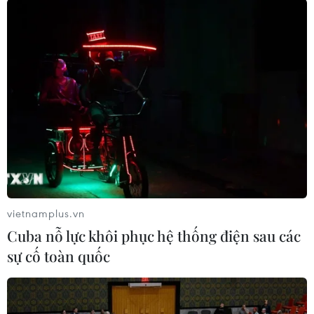
trong năm 2015. Mẫu xe vốn được sản xuất tại
bang Ohio (Mỹ), nằm trong mục tiêu cạnh tranh
với các mẫu xe thể thao của các hãng khác ở thị
trường Mỹ.
Với kế hoạch nhập khẩu hàng trăm xe mỗi năm
về thị trường nội địa, có thể thấy Honda đang
xem xét nghiêm túc vấn đề tận dụng lợi thế
cạnh tranh tỷ giá để đảm bảo lợi nhuận kinh
doanh.
Theo đánh giá chung, xuất khẩu ôtô ra nước
vietnamplus.vn
ngoài của các hãng chế tạo Nhật Bản năm 2013
Cuba nỗ lực khôi phục hệ thống điện sau các
giảm 0,6%.
sự cố toàn quốc
Hiệp hội công nghiệp ôtô Nhật Bản cho biết
nhằm đối phó với những rủi ro về tỷ giá, việc
mở rộng hoạt động của các nhà máy ở nước