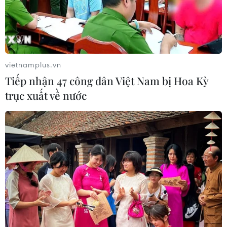
vietnamplus.vn
Tiếp nhận 47 công dân Việt Nam bị Hoa Kỳ
trục xuất về nước