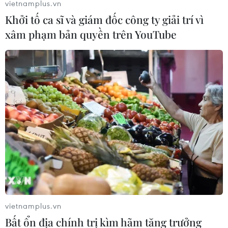
vietnamplus.vn
Khởi tố ca sĩ và giám đốc công ty giải trí vì
xâm phạm bản quyền trên YouTube
Sản lượng xe ở nước ngoài của ba hãng ôtô
Nhật cao kỷ lục
29/05/2014 12:19
Sản lượng xe ở nước ngoài của ba hãng sản xuất ôtô
lớn nhất Nhật Bản đạt mức cao kỷ lục trong tháng Tư,
một phần nhờ doanh số bán ra tăng mạnh ở thị trường
châu Á và Bắc Mỹ.
vietnamplus.vn
Bất ổn địa chính trị kìm hãm tăng trưởng