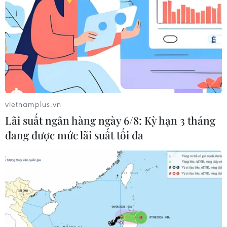
vietnamplus.vn
Lãi suất ngân hàng ngày 6/8: Kỳ hạn 3 tháng
#Ôtô Nhật
#Thị trường nội địa
#Nhập khẩu
đang được mức lãi suất tối đa
#Honda
#Bắc Mỹ
#Mexico
#Biến động tỷ giá
#NSX
#Lợi nhuận kinh doanh
Hungary
Nhật Bản
Thái Lan