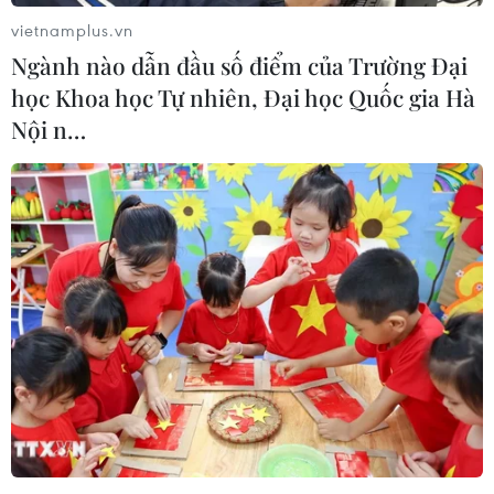
Tiên phóng vệ tinh do thám trong những tuần tới.
vietnamplus.vn
Ngành nào dẫn đầu số điểm của Trường Đại
học Khoa học Tự nhiên, Đại học Quốc gia Hà
Nội n…
Hàn Quốc diễn tập phòng thủ các đảo khu
vực biên giới phía Tây