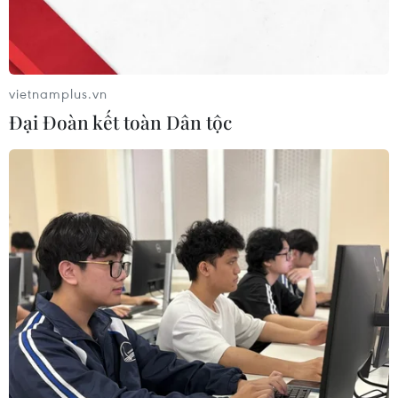
vietnamplus.vn
Đại Đoàn kết toàn Dân tộc
Hàn-Nhật mở phiên tham vấn về giải trừ
quân bị đầu tiên trong 5 năm
30/05/2023 03:10
Hàn Quốc và Nhật Bản bày tỏ quan ngại về mối đe
dọa hạt nhân gia tăng cũng như kế hoạch của Triều