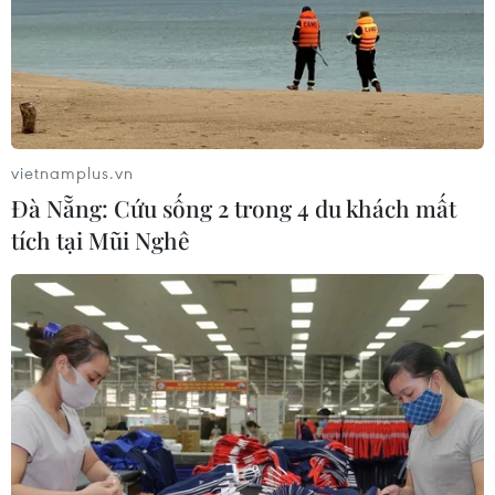
vietnamplus.vn
Đà Nẵng: Cứu sống 2 trong 4 du khách mất
tích tại Mũi Nghê