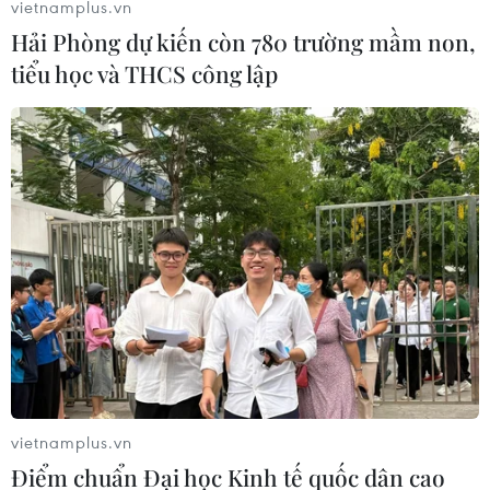
vietnamplus.vn
30/05/2023 07:48
Hải Phòng dự kiến còn 780 trường mầm non,
Cuộc tập trận kéo dài 3 ngày này diễn ra tại các đảo
tiểu học và THCS công lập
biên giới ở Hoàng Hải trong bối cảnh Triều Tiên công bố
kế hoạch phóng vệ tinh giám sát quân sự đầu tiên vào
tháng tới.
vietnamplus.vn
Điểm chuẩn Đại học Kinh tế quốc dân cao