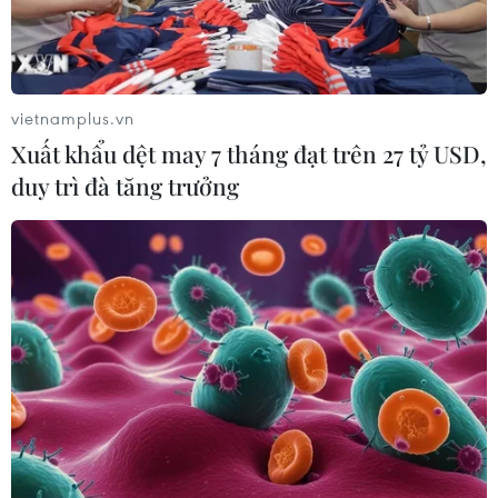
vietnamplus.vn
Xuất khẩu dệt may 7 tháng đạt trên 27 tỷ USD,
duy trì đà tăng trưởng