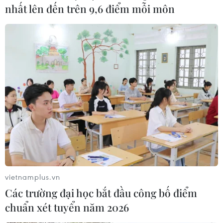
nhất lên đến trên 9,6 điểm mỗi môn
Hàn Quốc thu hẹp quy mô cuộc tập trận
Eastern Endeavor 23
30/05/2023 08:55
Do thời tiết xấu ở các vùng biển tập trận dự kiến, Bộ
Quốc phòng Hàn Quốc quyết định tổ chức cuộc tập trận
Eastern Endeavor 23 trong các vùng biển quốc tế theo
thủ tục đơn giản hóa.
vietnamplus.vn
Các trường đại học bắt đầu công bố điểm
chuẩn xét tuyển năm 2026