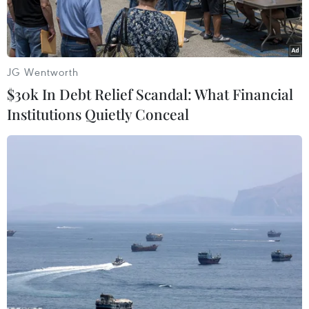
nhân.
JG Wentworth
$30k In Debt Relief Scandal: What Financial
Institutions Quietly Conceal
Một vụ phóng thử tên lửa đạn đạo tầm ngắn tại địa điểm bí
mật của Triều Tiên. Ảnh minh họa. (Nguồn: AFP/TTXVN)
Ngày 30/5, một nhóm quốc gia ủng hộ Sáng kiến
An ninh chống phổ biến vũ khí hủy diệt hàng