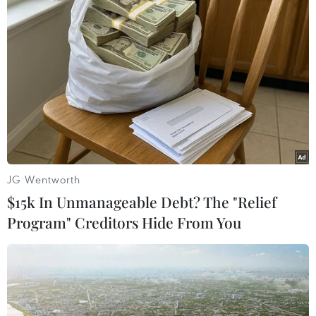
Theo dõi VietnamPlus
JG Wentworth
TIN LIÊN QUAN
$15k In Unmanageable Debt? The "Relief
Program" Creditors Hide From You