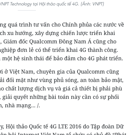
VNPT Technology tại Hội thảo quốc tế 4G. (Ảnh: VNPT)
ng quá trình tư vấn cho Chính phủa các nước về
ch xu hướng, xây dựng chiến lược triển khai
a, Giám đốc Qualcomm Đông Nam Á cũng cho
hiệp đơn lẻ có thể triển khai 4G thành công.
a một hệ sinh thái để bảo đảm cho 4G phát triển.
ợi ở Việt Nam, chuyên gia của Qualcomm cũng
ải đối mặt như vùng phủ sóng, an toàn bảo mật,
 chất lượng dịch vụ và giá cả thiết bị phải phù
, giải quyết những bài toán này cần có sự phối
, nhà mạng... /.
y, Hội thảo Quốc tế 4G LTE 2016 do Tập đoàn Dữ
iệp hội Internet Việt Nam tổ chức có chủ đề “Phát