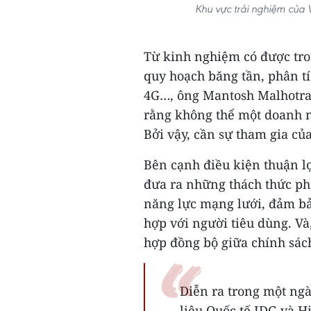
Khu vực trải nghiệm của 
Từ kinh nghiệm có được tro
quy hoạch băng tần, phân tí
4G…, ông Mantosh Malhotr
rằng không thể một doanh ng
Bởi vậy, cần sự tham gia củ
Bên cạnh điều kiện thuận l
đưa ra những thách thức ph
năng lực mạng lưới, đảm bảo
hợp với người tiêu dùng. Và
hợp đồng bộ giữa chính sách
Diễn ra trong một ngà
liệu Quốc tế IDG và H