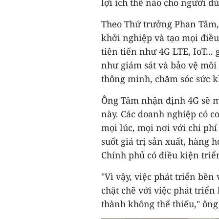
lợi ích thế nào cho người d
Theo Thứ trưởng Phan Tâm, 
khởi nghiệp và tạo mọi điề
tiên tiến như 4G LTE, IoT...
như giám sát và bảo vệ môi
thông minh, chăm sóc sức kh
Ông Tâm nhận định 4G sẽ mở
này. Các doanh nghiệp có cơ
mọi lúc, mọi nơi với chi phí 
suốt giá trị sản xuất, hàng 
Chính phủ có điều kiện triể
"Vì vậy, việc phát triển bề
chặt chẽ với việc phát triển
thành không thể thiếu," ông