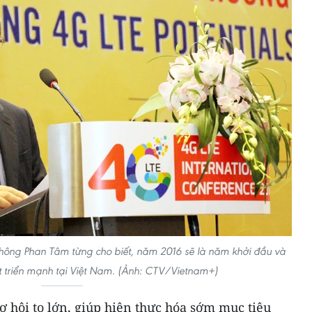
 thông Phan Tâm từng cho biết, năm 2016 sẽ là năm khởi đầu và
 triển mạnh tại Việt Nam. (Ảnh: CTV/Vietnam+)
 hội to lớn, giúp hiện thực hóa sớm mục tiêu