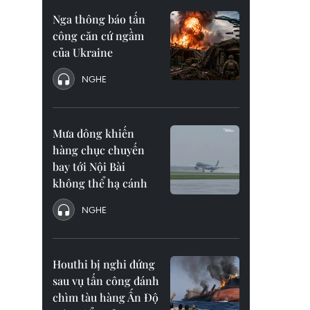
Nga thông báo tấn
công căn cứ ngầm
của Ukraine
NGHE
Mưa dông khiến
hàng chục chuyến
bay tới Nội Bài
không thể hạ cánh
NGHE
Houthi bị nghi đứng
sau vụ tấn công đánh
chìm tàu hàng Ấn Độ