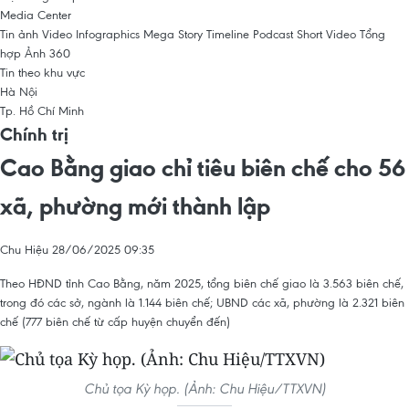
Media Center
Tin ảnh
Video
Infographics
Mega Story
Timeline
Podcast
Short Video
Tổng
hợp
Ảnh 360
Tin theo khu vực
Hà Nội
Tp. Hồ Chí Minh
Chính trị
Cao Bằng giao chỉ tiêu biên chế cho 56
xã, phường mới thành lập
Chu Hiệu
28/06/2025 09:35
Theo HĐND tỉnh Cao Bằng, năm 2025, tổng biên chế giao là 3.563 biên chế,
trong đó các sở, ngành là 1.144 biên chế; UBND các xã, phường là 2.321 biên
chế (777 biên chế từ cấp huyện chuyển đến)
Chủ tọa Kỳ họp. (Ảnh: Chu Hiệu/TTXVN)