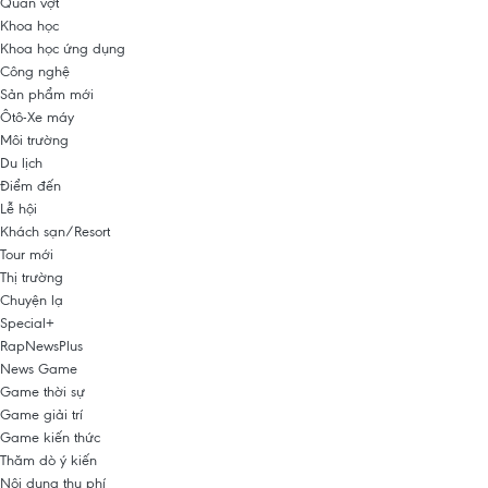
Quần vợt
Khoa học
Khoa học ứng dụng
Công nghệ
Sản phẩm mới
Ôtô-Xe máy
Môi trường
Du lịch
Điểm đến
Lễ hội
Khách sạn/Resort
Tour mới
Thị trường
Chuyện lạ
Special+
RapNewsPlus
News Game
Game thời sự
Game giải trí
Game kiến thức
Thăm dò ý kiến
Nội dung thu phí