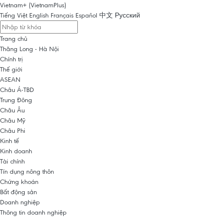
Vietnam+ (VietnamPlus)
Tiếng Việt
English
Français
Español
中文
Русский
Trang chủ
Thăng Long - Hà Nội
Chính trị
Thế giới
ASEAN
Châu Á-TBD
Trung Đông
Châu Âu
Châu Mỹ
Châu Phi
Kinh tế
Kinh doanh
Tài chính
Tín dụng nông thôn
Chứng khoán
Bất động sản
Doanh nghiệp
Thông tin doanh nghiệp