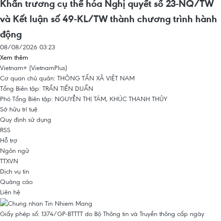
Khẩn trương cụ thể hóa Nghị quyết số 23-NQ/TW
và Kết luận số 49-KL/TW thành chương trình hành
động
08/08/2026 03:23
Xem thêm
Vietnam+ (VietnamPlus)
Cơ quan chủ quản: THÔNG TẤN XÃ VIỆT NAM
Tổng Biên tập: TRẦN TIẾN DUẨN
Phó Tổng Biên tập: NGUYỄN THỊ TÁM, KHÚC THANH THỦY
Sở hữu trí tuệ
Quy định sử dụng
RSS
Hỗ trợ
Ngôn ngữ
TTXVN
Dịch vụ tin
Quảng cáo
Liên hệ
Giấy phép số: 1374/GP-BTTTT do Bộ Thông tin và Truyền thông cấp ngày