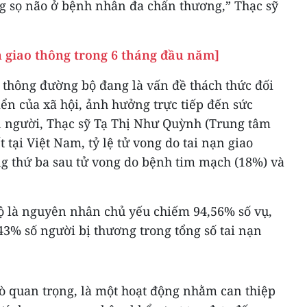
 sọ não ở bệnh nhân đa chấn thương,” Thạc sỹ
ạn giao thông trong 6 tháng đầu năm]
 thông đường bộ đang là vấn đề thách thức đối
iển của xã hội, ảnh hưởng trực tiếp đến sức
on người, Thạc sỹ Tạ Thị Như Quỳnh (Trung tâm
 tại Việt Nam, tỷ lệ tử vong do tai nạn giao
g thứ ba sau tử vong do bệnh tim mạch (18%) và
ộ là nguyên nhân chủ yếu chiếm 94,56% số vụ,
43% số người bị thương trong tổng số tai nạn
rò quan trọng, là một hoạt động nhằm can thiệp