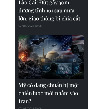
Lào Cai: Đứt gãy 30m
đường tỉnh 161 sau mưa
lớn, giao thông bị chia cắt
07/08/2026 10:08
Mỹ có đang chuẩn bị một
chiến lược mới nhằm vào
Iran?
07/08/2026 10:08