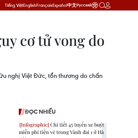
Tiếng Việt
English
Français
Español
中文
Русский
uy cơ tử vong do
ữu nghị Việt Đức, tổn thương do chấn
ĐỌC NHIỀU
Chi tiết 45 tuyến xe buýt
miễn phí tiền vé trong Vành đai 1 ở Hà