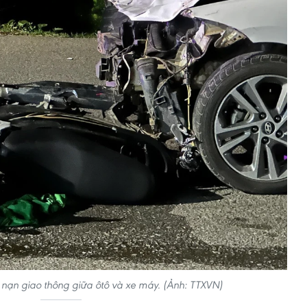
i nạn giao thông giữa ôtô và xe máy. (Ảnh: TTXVN)