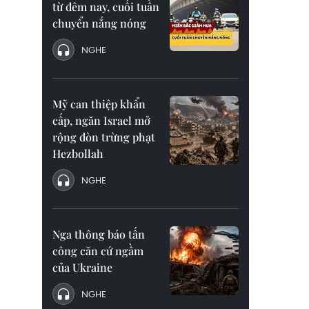
từ đêm nay, cuối tuần
chuyển nắng nóng
NGHE
Mỹ can thiệp khẩn
cấp, ngăn Israel mở
rộng đòn trừng phạt
Hezbollah
NGHE
Nga thông báo tấn
công căn cứ ngầm
của Ukraine
NGHE