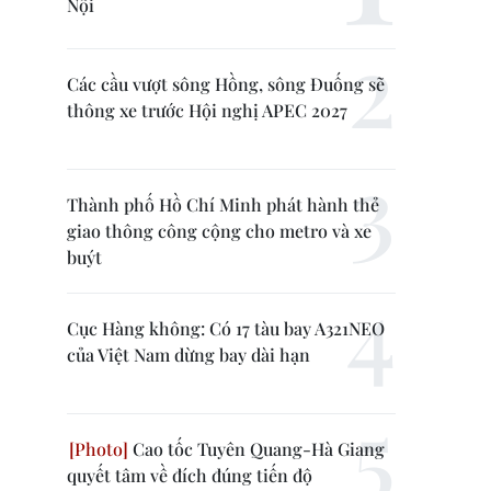
Nội
Các cầu vượt sông Hồng, sông Đuống sẽ
thông xe trước Hội nghị APEC 2027
Thành phố Hồ Chí Minh phát hành thẻ
giao thông công cộng cho metro và xe
buýt
Cục Hàng không: Có 17 tàu bay A321NEO
của Việt Nam dừng bay dài hạn
Cao tốc Tuyên Quang-Hà Giang
quyết tâm về đích đúng tiến độ