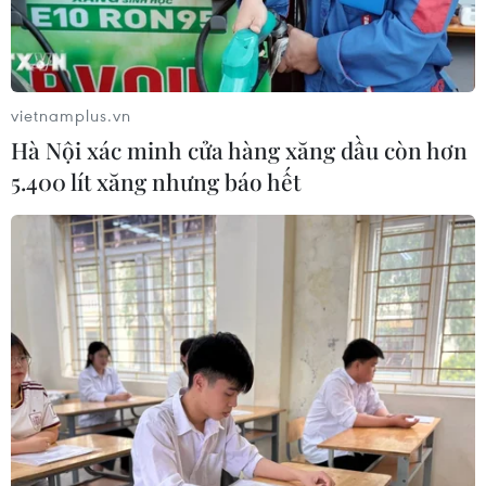
Áp thấp nhiệt đới đã suy yếu thành
một vùng áp thấp
vietnamplus.vn
08/08/2026 14:19
Hà Nội xác minh cửa hàng xăng dầu còn hơn
5.400 lít xăng nhưng báo hết
Trung Quốc nâng mức ứng phó khẩn
cấp với bão Dolphin
08/08/2026 07:10
Điện Biên từng bước hình thành thị
trường tín chỉ carbon rừng
08/08/2026 06:50