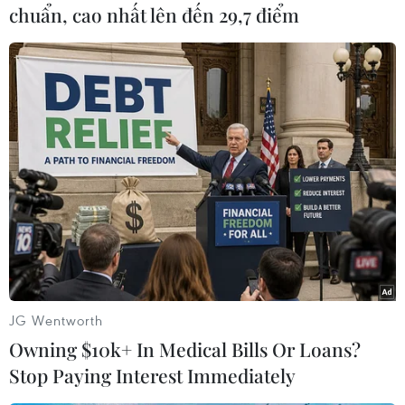
quyền; 37 giấy phép cấp khi chưa có quy hoạch
chuẩn, cao nhất lên đến 29,7 điểm
được cơ quan có thẩm quyền phê duyệt; 52 giấy
phép cấp khi không có đăng ký kinh doanh
ngành nghề về thăm dò, khai thác khoáng sản;
128 giấy phép thăm dò được cấp không thông
qua hình thức lựa chọn tổ chức, cá nhân ở khu
vực không đấu giá quyền khai thác khoáng sản.
Ngoài ra, có 196 giấy phép được cấp khi hồ sơ
không có dự án đầu tư khai thác khoáng sản
được phê duyệt; 345 giấy phép không có giấy
chứng nhận đầu tư dự án; 29 giấy phép không
có báo cáo đánh giá tác động môi trường và 196
JG Wentworth
giấy phép chưa phê duyệt trữ lượng khoáng sản
Owning $10k+ In Medical Bills Or Loans?
theo quy định.
Stop Paying Interest Immediately