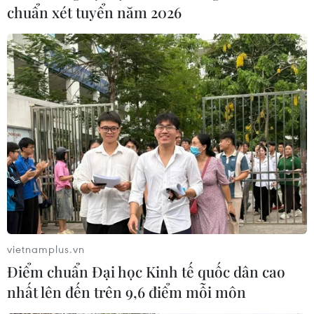
giáo dục pháp luật; nâng cao tính khả thi của
chuẩn xét tuyển năm 2026
quy hoạch khoáng sản; nâng cao chất lượng
thẩm định hồ sơ cấp phép hoạt động khoáng
sản; tăng cường công tác quản trị tài nguyên
khoáng sản của các tổ chức, cá nhân khai thác
khoáng sản…
Cùng với đó, các Bộ, ngành và địa phương cũng
phải nâng cao tính khả thi của quy hoạch
khoáng sản, trong đó khẩn trương rà soát nội
dung các quy hoạch đã phê duyệt theo quy định
của Luật Khoáng sản năm 2005 để bổ sung, điều
chỉnh theo đúng nguyên tắc, nội dung quy định
vietnamplus.vn
của Luật./.
Điểm chuẩn Đại học Kinh tế quốc dân cao
nhất lên đến trên 9,6 điểm mỗi môn