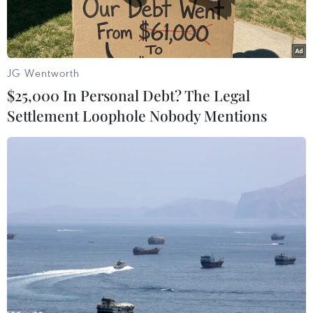
biết, qua thanh tra gần 1.000 hồ sơ cấp phép
khai thác khoáng sản của 57/63 tỉnh-thành phố
trên cả nước, nhiều địa phương đã sai phạm lớn
trong việc cấp phép, dẫn đến cấp phép tràn lan
JG Wentworth
và gây thất thoát nguồn tài nguyên khoáng sản.
$25,000 In Personal Debt? The Legal
Settlement Loophole Nobody Mentions
Thông tin trên vừa được ông Thanh đưa ra tại
hội thảo quốc tế “Quản trị tài nguyên khoáng
sản: Việt Nam đang ở đâu?”, do Bộ Tài nguyên
và Môi trường phối hợp với Ủy ban Khoa học
Công nghệ và Môi trường của quốc hội, Phòng
Thương mại và Công nghiệp Việt Nam tổ chức
sáng nay (8/10), tại Hà Nội.
Cấp phép tràn lan