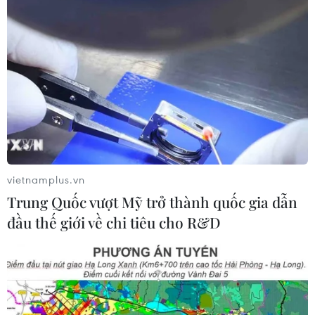
Theo dõi VietnamPlus
TIN CÙNG CHUYÊN MỤC
vietnamplus.vn
Từ 10-11/8, Bắc Bộ và Trung Bộ có
Trung Quốc vượt Mỹ trở thành quốc gia dẫn
nơi nắng nóng gay gắt trên 37 độ C
đầu thế giới về chi tiêu cho R&D
09/08/2026 07:57
Cháy rừng nghiêm trọng tại Canada,
cảnh báo lũ quét ở Đông Nam nước