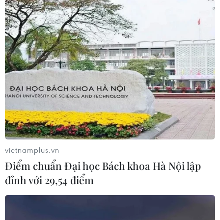
Hùng Võ (Vietnam+)
vietnamplus.vn
Điểm chuẩn Đại học Bách khoa Hà Nội lập
đỉnh với 29,54 điểm
#Khoáng sản
#Cấp phép
#Hồ sơ
#Tài nguyên
#Môi trường
Anh