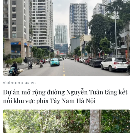
Liên hợp quốc: Xung đột Ukraine trải
qua tháng đẫm máu nhất
05/08/2026 23:47
Đức điều tra vụ UAV gắn thuốc nổ
xuất hiện tại sân bay
05/08/2026 23:43
vietnamplus.vn
Dự án mở rộng đường Nguyễn Tuân tăng kết
nối khu vực phía Tây Nam Hà Nội
Bất ổn địa chính trị kìm hãm tăng
trưởng Eurozone
05/08/2026 22:59