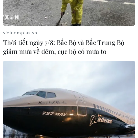
vietnamplus.vn
Thời tiết ngày 7/8: Bắc Bộ và Bắc Trung Bộ
giảm mưa về đêm, cục bộ có mưa to
Bỉ có chính phủ mới - "phép màu" sau 236
ngày đàm phán kéo dài
01/02/2025 03:10
Việc thành lập chính phủ mới được coi là một "phép
màu" đối với chính trường Bỉ, vốn nổi tiếng với các cuộc