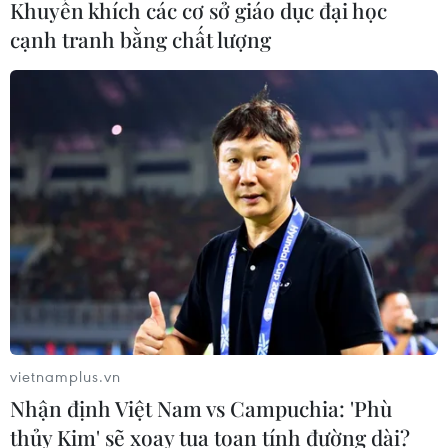
Khuyến khích các cơ sở giáo dục đại học
Munich
cạnh tranh bằng chất lượng
06/08/2026 15:57
Nga thúc đẩy đa dạng hóa tuyến vận
tải kết nối châu Á qua Ấn Độ Dương
06/08/2026 15:34
Italy và Hy Lạp trở thành điểm nóng
của virus Tây sông Nile
06/08/2026 13:24
vietnamplus.vn
NATO ưu tiên đẩy nhanh chuyển
Nhận định Việt Nam vs Campuchia: 'Phù
giao hệ thống phòng không cho
thủy Kim' sẽ xoay tua toan tính đường dài?