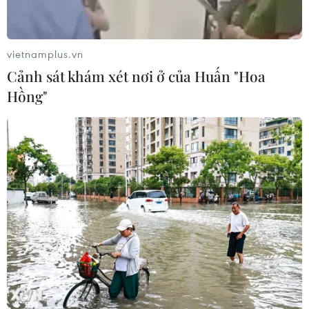
EU đối đầu về chủ quyền số?
04/08/2026 04:13
vietnamplus.vn
Cảnh sát khám xét nơi ở của Huấn "Hoa
Hồng"
Máy bay chở khách nội địa đầu tiên
của Nga hoàn tất chuyến bay thử
nghiệm
04/08/2026 01:25
Bí mật sau những chung cư không
niên hạn ở Pháp
04/08/2026 01:03
Ukraine tiếp tục dội UAV vào