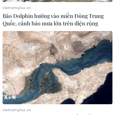
kho hàng của nền tảng bán lẻ lớn tại
vietnamplus.vn
Nga
Bão Dolphin hướng vào miền Đông Trung
03/08/2026 15:02
Quốc, cảnh báo mưa lớn trên diện rộng
Lãnh đạo EU kêu gọi 'hành động
thống nhất' về biên giới
03/08/2026 14:35
Google châm ngòi cuộc đối
đầu mới giữa Mỹ và châu Âu về chủ
quyền số
03/08/2026 10:50
Giáo hoàng Leo XIV ban hành Luật
vietnamplus.vn
Cơ bản mới của Vatican