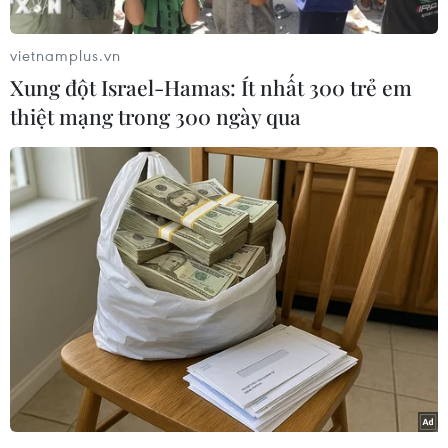
thủ Liên minh Flemish mới (N-VA), đã chính
thức tuyên thệ nhậm chức Thủ tướng Bỉ, sau khi
vietnamplus.vn
đạt được một thỏa thuận liên minh đầy khó
Xung đột Israel-Hamas: Ít nhất 300 trẻ em
khăn, đưa đất nước này dịch chuyển sang cánh
thiệt mạng trong 300 ngày qua
hữu.
Thỏa thuận được ký kết vào cuối ngày 31/1 sau 7
tháng đàm phán gian nan, đánh dấu lần đầu
tiên một chính trị gia theo chủ nghĩa dân tộc
đến từ vùng Flanders nói tiếng Hà Lan trở
thành Thủ tướng Bỉ.
Ông De Wever, sinh năm 1970, tuyên thệ nhậm
chức trước Vua Philippe trong buổi lễ tại cung
điện hoàng gia ở Brussels.
Dự kiến sau lễ nhậm chức, ông sẽ có cuộc họp
với các nhà lãnh đạo Liên minh châu Âu (EU) để