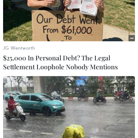
#Bart De Wever
#Thủ tướng Bỉ
#Liên minh Flemish
#chính phủ Bỉ
#Chủ nghĩa dân tộc
Bỉ
JG Wentworth
$25,000 In Personal Debt? The Legal
Settlement Loophole Nobody Mentions
Theo dõi VietnamPlus
TIN LIÊN QUAN