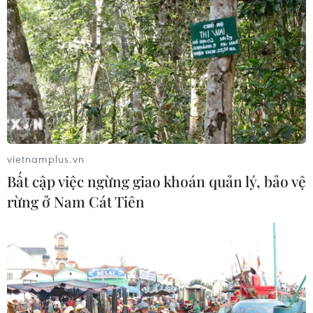
Tổng thống Nga thay đổi vị
trí các chỉ huy tại mặt trận Ukraine
05/08/2026 15:26
Đâm dao ở trung tâm London, một
nữ nghi phạm bị bắt giữ
vietnamplus.vn
05/08/2026 15:07
Bất cập việc ngừng giao khoán quản lý, bảo vệ
rừng ở Nam Cát Tiên
Nhiều chuyến bay tại Đức chuyển
hướng do vật thể bay gần đường
băng
05/08/2026 10:54