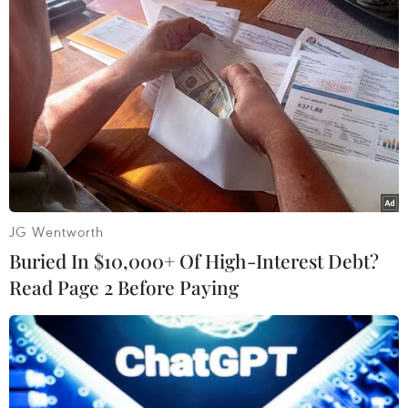
trình hành động dài 800 trang, mở đường cho
chính phủ mới được thành lập.
Ông De Wever tiếp quản vị trí từ cựu Thủ tướng
Alexander De Croo, người đã lãnh đạo liên
minh 7 đảng được thành lập sau 493 ngày đàm
phán vào năm 2019-2020.
Ông De Croo giữ vai trò lãnh đạo tạm quyền kể
sau cuộc bầu cử tháng Sáu năm ngoái cho đến
JG Wentworth
khi chính phủ mới được thành lập./.
Buried In $10,000+ Of High-Interest Debt?
Read Page 2 Before Paying
Bỉ có chính phủ mới -
"phép màu" sau 236 ngày
đàm phán kéo dài
Việc thành lập chính phủ mới