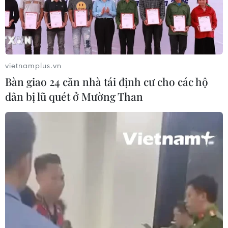
Pháp ghi nhận tháng 7 nóng nhất
trong lịch sử
04/08/2026 15:17
vietnamplus.vn
Bàn giao 24 căn nhà tái định cư cho các hộ
Tây Ban Nha phát trực tiếp nhật thực
dân bị lũ quét ở Mường Than
toàn phần từ độ cao 9.000 m
04/08/2026 13:23
Tàu chở hàng của Thổ Nhĩ Kỳ bị tấn
công trên Biển Đen
04/08/2026 05:54
Vì sao Google khiến Mỹ và