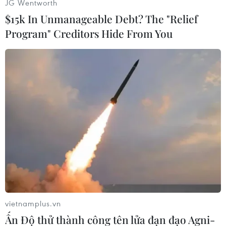
JG Wentworth
thảo luận về quốc phòng và quan hệ xuyên Đại
$15k In Unmanageable Debt? The "Relief
Tây Dương.
Program" Creditors Hide From You
Trong cuộc bầu cử hồi tháng Sáu năm ngoái, do
không có đảng nào ở nước này giành được đa số
nên 5 đảng đã tham gia đàm phán thành lập
liên minh do N-VA dẫn đầu.
Chính phủ mới gồm 3 đảng từ vùng Flanders là
N-VA, đảng Dân chủ Thiên chúa giáo (CD&V) và
đảng cánh tả Vooruit (Onward), cùng 2 đảng từ
vùng Wallonia nói tiếng Pháp là đảng trung
dung Les Engagés và đảng cánh hữu Phong trào
Cải cách (MR).
vietnamplus.vn
Liên minh của 5 đảng hiện có 81 ghế trong tổng
Ấn Độ thử thành công tên lửa đạn đạo Agni-
số 150 ghế tại Quốc hội Bỉ.