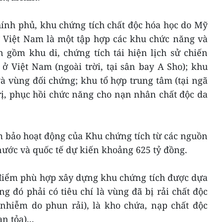
hính phủ, khu chứng tích chất độc hóa học do Mỹ
ở Việt Nam là một tập hợp các khu chức năng và
 gồm khu di, chứng tích tái hiện lịch sử chiến
ở Việt Nam (ngoài trời, tại sân bay A Sho); khu
à vùng đối chứng; khu tổ hợp trung tâm (tại ngã
rị, phục hồi chức năng cho nạn nhân chất độc da
 bảo hoạt động của Khu chứng tích từ các nguồn
ước và quốc tế dự kiến khoảng 625 tỷ đồng.
a điểm phù hợp xây dựng khu chứng tích được dựa
ng đó phải có tiêu chí là vùng đã bị rải chất độc
 nhiễm do phun rải), là kho chứa, nạp chất độc
n tỏa)...