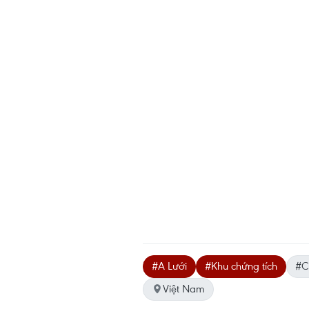
#A Lưới
#Khu chứng tích
#C
Việt Nam