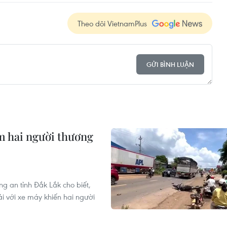
Theo dõi VietnamPlus
GỬI BÌNH LUẬN
àm hai người thương
g an tỉnh Đắk Lắk cho biết,
ải với xe máy khiến hai người