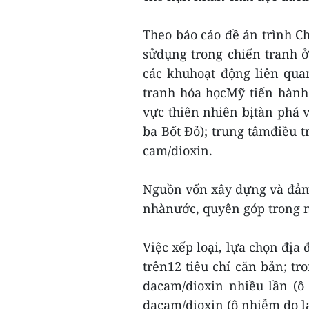
Theo báo cáo đề án trình C
sửdụng trong chiến tranh 
các khuhoạt động liên quan
tranh hóa họcMỹ tiến hành 
vực thiên nhiên bịtàn phá v
ba Bốt Đỏ); trung tâmđiều t
cam/dioxin.
Nguồn vốn xây dựng và đảm
nhànước, quyên góp trong n
Việc xếp loại, lựa chọn đị
trên12 tiêu chí căn bản; tro
dacam/dioxin nhiều lần (ô
dacam/dioxin (ô nhiễm do la