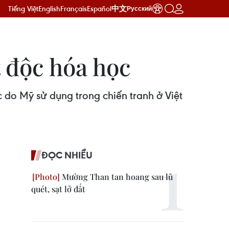
Tiếng Việt
English
Français
Español
中文
Русский
 độc hóa học
 do Mỹ sử dụng trong chiến tranh ở Việt
ĐỌC NHIỀU
Mường Than tan hoang sau lũ
quét, sạt lở đất