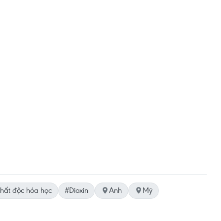
hất độc hóa học
#Dioxin
Anh
Mỹ