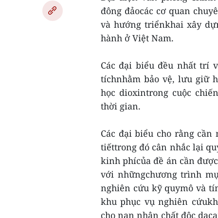
đông đảocác cơ quan chuyê
và hướng triểnkhai xây dự
hành ở Việt Nam.
Các đại biểu đều nhất trí
tíchnhằm bảo vệ, lưu giữ h
học dioxintrong cuộc chi
thời gian.
Các đại biểu cho rằng cần 
tiếttrong đó cân nhắc lại q
kinh phícủa đề án cần được
với nhữngchương trình mục
nghiên cứu kỹ quymô và tí
khu phục vụ nghiên cứukho
cho nạn nhân chất độc daca