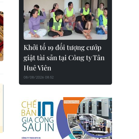
Khởi tố 19 đối tượng cướp
giật tài sản tại Công ty Tân
Huê Viên
08/08/2026 08:52