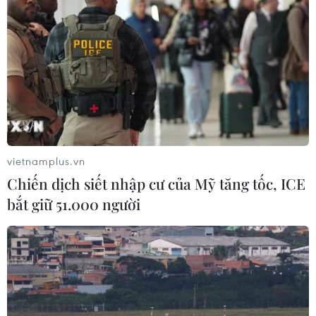
Nhận định Philippines vs
Thái Lan: Madam Pang treo thưởng
tiền tỷ, "Voi chiến" quyết thắng
04/08/2026 09:19
Đội tuyển Việt Nam nhận
thưởng 2 tỷ đồng sau thắng lợi trước
Indonesia
vietnamplus.vn
04/08/2026 04:16
Chiến dịch siết nhập cư của Mỹ tăng tốc, ICE
bắt giữ 51.000 người
Tuyển thủ Indonesia cúi đầu thành
khẩn xin lỗi người hâm mộ xứ vạn
đảo
04/08/2026 03:17