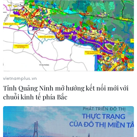
Campuchia sắp rời top 3
13/05/2023 15:14
Khép lại ngày thi đấu 13/5, Đoàn Thể thao Việt Nam đã
có 87 huy chương Vàng để đứng đầu bảng tổng sắp
huy chương SEA Games 32, trong khi Campuchia sắp
phải chia tay top 3.
vietnamplus.vn
Tỉnh Quảng Ninh mở hướng kết nối mới với
chuỗi kinh tế phía Bắc