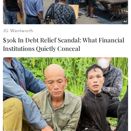
JG Wentworth
$30k In Debt Relief Scandal: What Financial
Institutions Quietly Conceal
Ngày 5/5/2023, Lễ khai mạc Đại hội Thể thao Đông Nam Á
lần thứ 32 (SEA Games 32) diễn ra hoành tráng trên sân vận
động quốc gia Morodok Techo ở Phnom Penh, Vương quốc
Campuchia. (Ảnh: THX/TTXVN)
Theo phóng viên TTXVN tại Phnom Penh, trong
bối cảnh Đại hội Thể thao Đông Nam Á lần thứ