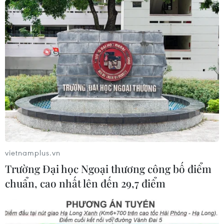
với sự tham dự của nhiều quan khách quốc tế tại sân
vận động Morodok Techo ở Phnom Penh vào tối 17/5.
vietnamplus.vn
Trường Đại học Ngoại thương công bố điểm
chuẩn, cao nhất lên đến 29,7 điểm
SEA Games 32: Việt Nam đã có 87 HCV,