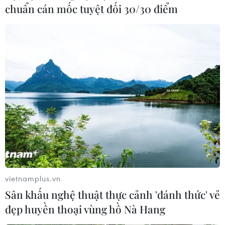
chuẩn cán mốc tuyệt đối 30/30 điểm
SEA Games 32: Hứa hẹn đêm bế mạc ấn
tượng và đáng nhớ tại Campuchia
vietnamplus.vn
Sân khấu nghệ thuật thực cảnh 'đánh thức' vẻ
13/05/2023 14:59
đẹp huyền thoại vùng hồ Nà Hang
Thủ tướng Chính phủ Hoàng gia Campuchia Samdech
Techo Hun Sen chủ trì sự kiện bế mạc SEA Games 32