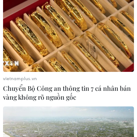
08/08/2026 06:43
ASEAN Cup 2026 ngày 8/8: Xác định
đối thủ của đội tuyển Việt Nam ở bán
kết
08/08/2026 03:50
Tuyển Việt Nam giành vé vào
vietnamplus.vn
bán kết, vì sao ông Kim Sang-sik vẫn
Chuyển Bộ Công an thông tin 7 cá nhân bán
không vui?
vàng không rõ nguồn gốc
08/08/2026 03:37
66 đoàn võ thuật lần đầu tiên
hội tụ tại Festival Võ thuật quốc tế Hà