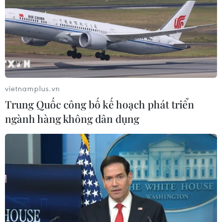
Xem thêm
CƠ QUAN CHỦ QUẢN: THÔNG TẤN XÃ VIỆT NAM
vietnamplus.vn
Tổng Biên tập: TRẦN TIẾN DUẨN
Trung Quốc công bố kế hoạch phát triển
Phó Tổng Biên tập: NGUYỄN THỊ TÁM, KHÚC THANH
ngành hàng không dân dụng
THỦY
Sở hữu trí tuệ
Quy định sử dụng
RSS
Hỗ trợ
Ngôn ngữ
TTXVN
Dịch vụ tin
Quảng cáo