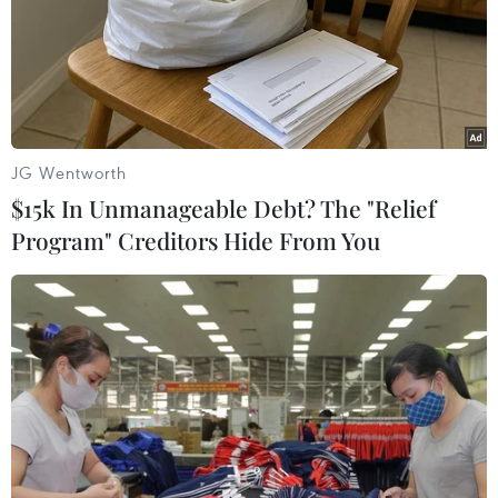
JG Wentworth
$15k In Unmanageable Debt? The "Relief
Program" Creditors Hide From You
#SEA Games 32
#Sân vận động quốc gia Morodok Techo
#Bế mạc
Campuchia