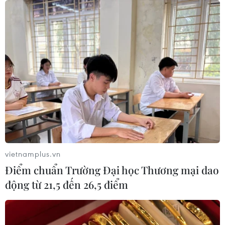
TIN CÙNG CHUYÊN MỤC
Truyền thông Hàn Quốc đánh giá
cao đội tuyển Việt Nam với chuỗi 22
trận bất bại
09/08/2026 04:22
Đội tuyển Việt Nam đối đầu Malaysia
tại bán kết ASEAN Cup 2026
vietnamplus.vn
08/08/2026 15:53
Điểm chuẩn Trường Đại học Thương mại dao
động từ 21,5 đến 26,5 điểm
Chủ sân Azteca lỗ hơn 47 triệu USD vì
World Cup 2026