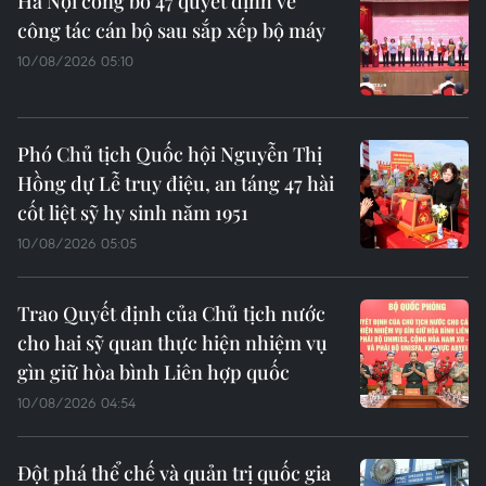
Hà Nội công bố 47 quyết định về
công tác cán bộ sau sắp xếp bộ máy
10/08/2026 05:10
Phó Chủ tịch Quốc hội Nguyễn Thị
Hồng dự Lễ truy điệu, an táng 47 hài
cốt liệt sỹ hy sinh năm 1951
10/08/2026 05:05
Trao Quyết định của Chủ tịch nước
cho hai sỹ quan thực hiện nhiệm vụ
gìn giữ hòa bình Liên hợp quốc
10/08/2026 04:54
Đột phá thể chế và quản trị quốc gia