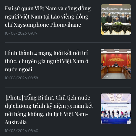
Đại sứ quán Việt Nam và cộng đồng
người Việt Nam tại Lào viếng đồng
chí Xaysomphone Phomvihane
10/08/2026 09:19
Hình thành 4 mạng lưới kết nối trí
thức, chuyên gia người Việt Nam ở
nước ngoài
10/08/2026 08:58
Tổng Bí thư, Chủ tịch nước
dự chương trình kỷ niệm 35 năm kết
nối hàng không, du lịch Việt Nam-
Australia
10/08/2026 08:40