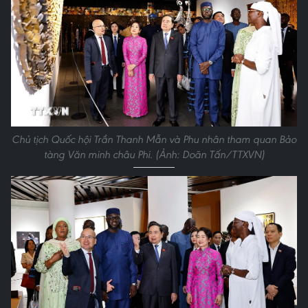
Chủ tịch Quốc hội Trần Thanh Mẫn và Phu nhân tham quan Bảo
tàng Văn minh châu Phi. (Ảnh: Doãn Tấn/TTXVN)