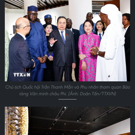
Chủ tịch Quốc hội Trần Thanh Mẫn và Phu nhân tham quan Bảo
tàng Văn minh châu Phi. (Ảnh: Doãn Tấn/TTXVN)