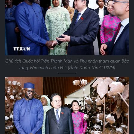
Chủ tịch Quốc hội Trần Thanh Mẫn và Phu nhân tham quan Bảo
tàng Văn minh châu Phi. (Ảnh: Doãn Tấn/TTXVN)