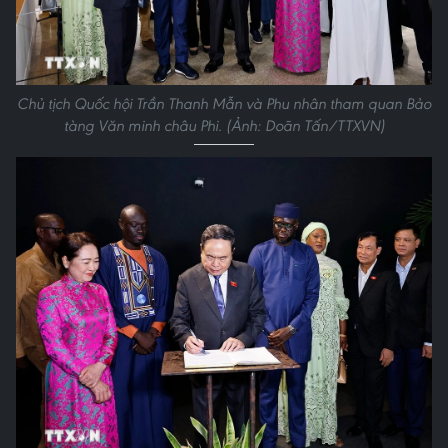
Chủ tịch Quốc hội Trần Thanh Mẫn và Phu nhân tham quan Bảo
tàng Văn minh châu Phi. (Ảnh: Doãn Tấn/TTXVN)