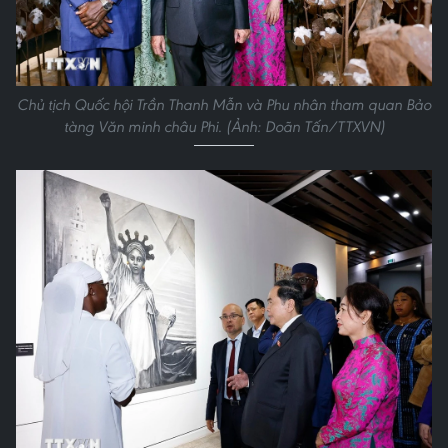
Chủ tịch Quốc hội Trần Thanh Mẫn và Phu nhân tham quan Bảo
tàng Văn minh châu Phi. (Ảnh: Doãn Tấn/TTXVN)