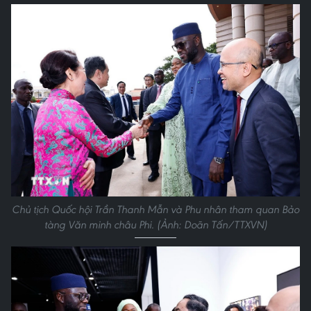
Chủ tịch Quốc hội Trần Thanh Mẫn và Phu nhân tham quan Bảo
tàng Văn minh châu Phi. (Ảnh: Doãn Tấn/TTXVN)