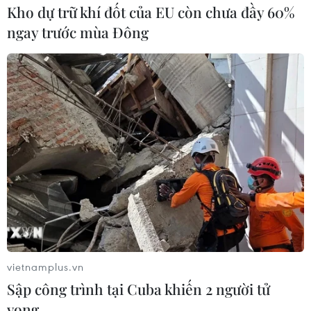
Kho dự trữ khí đốt của EU còn chưa đầy 60%
ngay trước mùa Đông
Từ Văn Miếu nhìn ra Hồ Văn. (Ảnh tư liệu)
vietnamplus.vn
Sập công trình tại Cuba khiến 2 người tử
vong