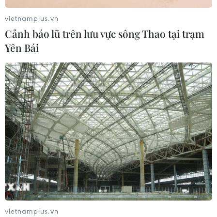
vietnamplus.vn
Cảnh báo lũ trên lưu vực sông Thao tại trạm
Yên Bái
TIN CÙNG CHUYÊN MỤC
Phim Việt tham dự Liên hoan phim
ASEAN 2026 tại Hong Kong
07/08/2026 15:44
Khai mạc Lễ hội Việt Nam - Hàn
Quốc 2026 rực rỡ sắc màu văn hóa
07/08/2026 15:03
vietnamplus.vn