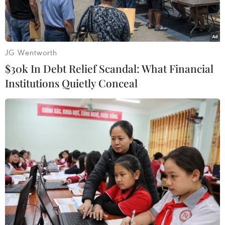
JG Wentworth
$30k In Debt Relief Scandal: What Financial
Institutions Quietly Conceal
Khách tham quan, nhà nghiên cứu đến dự triển lãm. (Ảnh:
PV/Vietnam+)
Trước khi có diện mạo như ngày nay, Di tích
Quốc gia đặc biệt Văn Miếu-Quốc Tử Giám đã
trải qua nhiều đợt tu sửa với sự giám sát, hỗ trợ
chuyên môn của các chuyên gia Pháp.