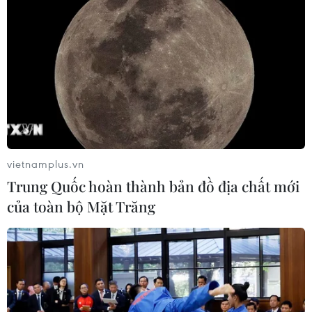
TP. Hà Nội
Theo dõi VietnamPlus
vietnamplus.vn
Trung Quốc hoàn thành bản đồ địa chất mới
TIN LIÊN QUAN
của toàn bộ Mặt Trăng