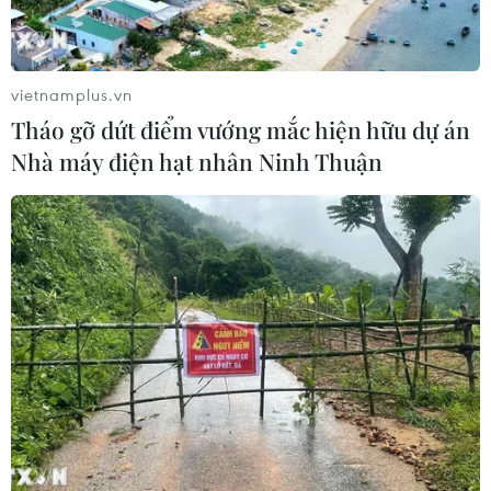
vietnamplus.vn
Tháo gỡ dứt điểm vướng mắc hiện hữu dự án
Nhà máy điện hạt nhân Ninh Thuận
Khai mạc Hội chữ Xuân Quý Mão
2023 tại Văn Miếu-Quốc Tử Giám
15/01/2023 05:00