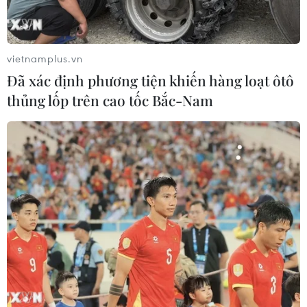
vietnamplus.vn
Đã xác định phương tiện khiến hàng loạt ôtô
thủng lốp trên cao tốc Bắc-Nam
Bia Văn Miếu Quốc Tử Giám, ảnh tư liệu chụp năm 1920.