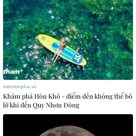
(Vietnam+)
vietnamplus.vn
Khám phá Hòn Khô - điểm đến không thể bỏ
lỡ khi đến Quy Nhơn Đông
#Văn Miếu
#Di tích Quốc gia đặc biệt
#Viện Viễn Đông Bác cổ
#di sản
#EFEO