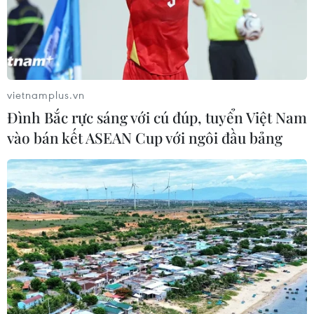
vietnamplus.vn
Đình Bắc rực sáng với cú đúp, tuyển Việt Nam
vào bán kết ASEAN Cup với ngôi đầu bảng
Những hoạt động văn hóa nổi bật của Hà
Nội trong dịp Tết Quý Mão
12/01/2023 22:25
Các chương trình nghệ thuật mừng Đảng, mừng Xuân,
giải bơi chải thuyền rồng Hà Nội mở rộng, Hội chữ
Xuân... là những hoạt động văn hóa sẽ diễn ra tại Hà
Nội trong dịp Tết Nguyên đán Quý Mão sắp tới.