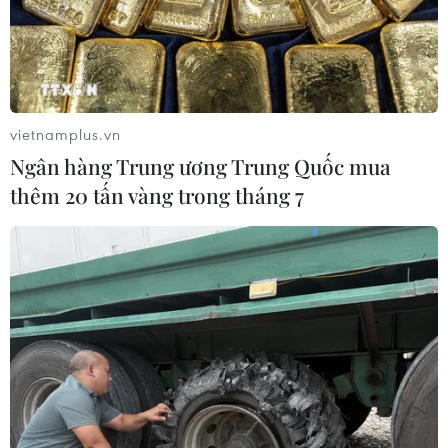
vietnamplus.vn
Ngân hàng Trung ương Trung Quốc mua
thêm 20 tấn vàng trong tháng 7
Triển lãm cung cấp nhiều thông tin ít người biết về Di tích Quốc
gia đặc biệt Văn Miếu-Quốc Tử Giám.