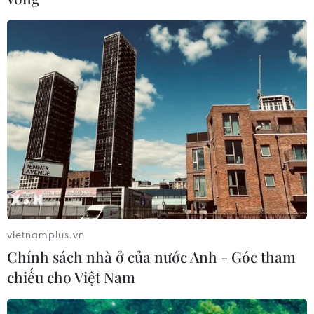
Khuê Văn Các và Giếng Thiên Quang. (Ảnh tư liệu)
vietnamplus.vn
Chính sách nhà ở của nước Anh - Góc tham
chiếu cho Việt Nam
(Ảnh tư liệu)