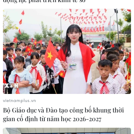
Tục xin chữ đầu năm - tôn vinh
truyền thống hiếu học của người Việt
24/01/2023 02:18
Từ xa xưa, tục xin chữ, cho chữ không chỉ thể hiện
truyền thống hiếu học, tôn sư trọng đạo của các thế hệ
học trò mà còn là một nét đẹp văn hóa của người Việt
Nam vào những ngày Tết đến, Xuân về.
vietnamplus.vn
Bộ Giáo dục và Đào tạo công bố khung thời
gian cố định từ năm học 2026-2027