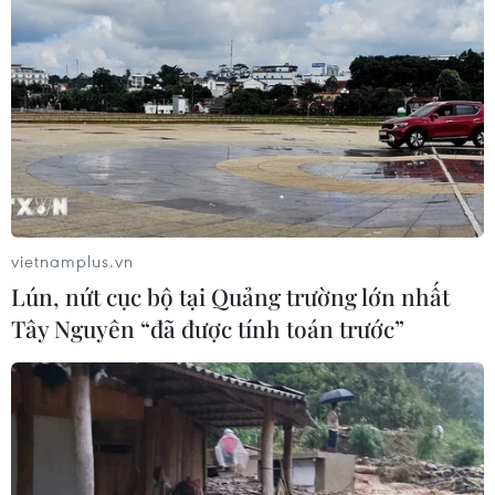
định nhận diện bản sắc văn hóa dân
tộc
06/08/2026 11:29
Khởi động xét chọn Doanh nghiệp
đạt chuẩn văn hóa kinh doanh Việt
Nam 2026
06/08/2026 10:42
vietnamplus.vn
Lún, nứt cục bộ tại Quảng trường lớn nhất
Xã Tây Giang khai mạc Ngày hội văn
Tây Nguyên “đã được tính toán trước”
hóa Cơ Tu lần thứ 1
06/08/2026 10:38
Thanh Hóa dự kiến bắn pháo hoa vào