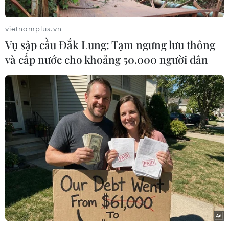
Hải - Chủ tịch Hiệp hội Càphê Ca cao Việt Nam
(VICOFA); ông Thái Như Hiệp - Phó Chủ tịch
vietnamplus.vn
VICOFA; ông Bùi Trung Thướng - Tham tán
Vụ sập cầu Đắk Lung: Tạm ngưng lưu thông
Thương mại Đại sứ quán Việt Nam tại Ấn Độ;
và cấp nước cho khoảng 50.000 người dân
ông Srinivasa Murthy - Lãnh sự danh dự Việt
Nam tại bang Karnataka; bà Vanusia Nogueira -
Tổng Giám đốc Tổ chức Càphê Quốc tế.
Triển lãm và WCC được tổ chức 5 năm một lần,
lần đầu tổ chức năm 2001, lần thứ 5 dự kiến tổ
chức năm 2020 nhưng do đại dịch COVID-19
nên được chuyển sang năm nay 2023.
Bangaluru vinh dự là thành phố đầu tiên tại
châu Á đăng cai hội nghị từ ngày 25-28/9. Chủ
đề của WCC năm nay là “Phát triển Bền vững
thông qua Kinh tế Tuần hoàn và Nông nghiệp