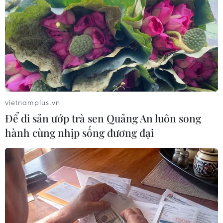
xúc tiến thương mại, kết nối, thâm nhập các
chuỗi phân phối tại Ấn Độ.
Thương vụ Đại sứ quán Việt Nam tại Ấn Độ sẽ
đồng hành cùng VICOFA và các doanh nghiệp
Việt Nam trong quá trình này./.
vietnamplus.vn
(TTXVN/Vietnam+)
Để di sản ướp trà sen Quảng An luôn song
hành cùng nhịp sống đương đại