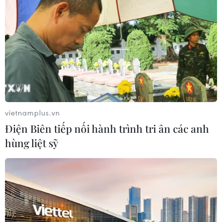
07/08/2026 05:02
Cà Mau quảng bá thương hiệu, kết
nối đầu tư, đưa ngành tôm phát triển
bền vững
07/08/2026 03:04
vietnamplus.vn
Giá vàng trong nước giảm nhẹ,
Điện Biên tiếp nối hành trình tri ân các anh
thương hiệu SJC lùi về ngưỡng 142,2
hùng liệt sỹ
triệu đồng
07/08/2026 02:21
Kho dự trữ khí đốt của EU còn chưa
đầy 60% ngay trước mùa Đông