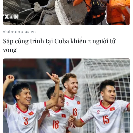
vietnamplus.vn
Sập công trình tại Cuba khiến 2 người tử
vong
Càphê Việt Nam mang lại trải nghiệm độc
đáo cho người tiêu dùng Bỉ
24/06/2023 02:33
Năm 2022, kim ngạch xuất khẩu càphê Việt Nam sang
EU đạt gần 1,5 tỷ USD, tăng 42% so với năm 2021, trong