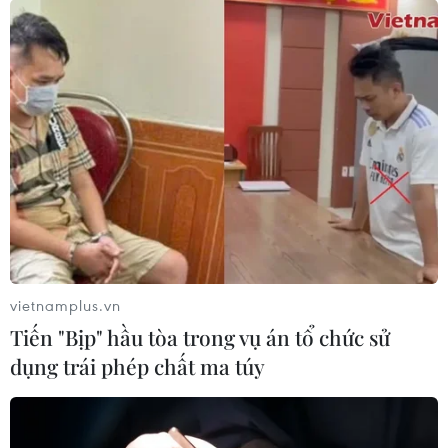
Khởi động hỗ trợ hợp tác xã phát triển
vùng nguyên liệu càphê ​
22/08/2023 08:42
Dự án được triển khai tại 11 tỉnh với tổng mức đầu tư 440
tỷ đồng từ nguồn vốn ngân sách nhà nước do Bộ Nông
nghiệp và Phát triển Nông thôn quản lý.
vietnamplus.vn
Tiến "Bịp" hầu tòa trong vụ án tổ chức sử
dụng trái phép chất ma túy