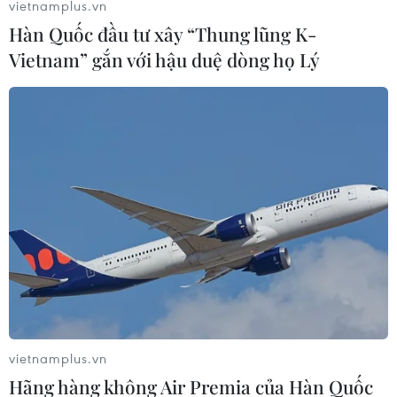
vietnamplus.vn
Ngày 25/7, Thế giới càphê Trung Nguyên Legend tiếp
Hàn Quốc đầu tư xây “Thung lũng K-
tục mở cửa không gian thứ 2 tại trung tâm thương mại
Vietnam” gắn với hậu duệ dòng họ Lý
One East, số 788, đường Zhong Shan Nan Yi, Thượng
Hải.
vietnamplus.vn
Hãng hàng không Air Premia của Hàn Quốc