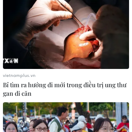
Kon Tum: Càphê xứ lạnh đang dần có chỗ
đứng trên thị trường
vietnamplus.vn
31/08/2023 23:00
Bỉ tìm ra hướng đi mới trong điều trị ung thư
Theo đánh giá của Phòng Nông nghiệp và Phát triển
gan di căn
Nông thôn huyện Kon Plông, tỉnh Kon Tum, cây càphê xứ
lạnh Arabica khá phù hợp với điều kiện khí hậu và thổ
nhưỡng tại huyện.