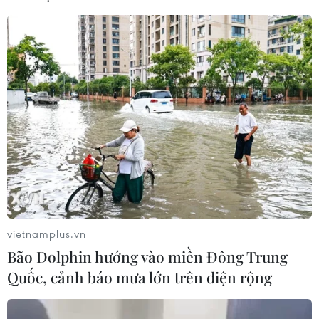
cao triển vọng hợp tác cơ giới hóa
nông nghiệp với Việt Nam
06/08/2026 04:14
Thống đốc Fed khuyến nghị tăng lãi
suất nếu lạm phát không sớm hạ
nhiệt
06/08/2026 03:46
Sản lượng vàng của Trung Quốc
giảm trong nửa đầu năm 2026
vietnamplus.vn
06/08/2026 03:41
Bão Dolphin hướng vào miền Đông Trung
Quốc, cảnh báo mưa lớn trên diện rộng
Kim ngạch xuất khẩu vượt mốc 100