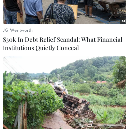
JG Wentworth
$30k In Debt Relief Scandal: What Financial
Institutions Quietly Conceal
Đại biểu hai nước cắt băng khai trương Gian hàng Càphê Việt
Nam tại WCC. (Ảnh: Ngọc Thúy/TTXVN)
Chiều 25/9 (giờ địa phương), Gian hàng Càphê
Việt Nam đã được khai trương tại Triển lãm và
Hội nghị Càphê Thế giới (WCC) ở thành phố
Bengaluru, bang Karnataka, Tây Nam Ấn Độ.
Tham dự lễ khai trương có ông Nguyễn Nam