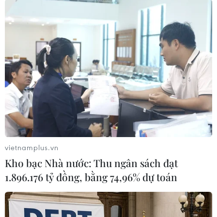
Đại biểu hai nước cùng đại diện các hãng càphê của Việt Nam
chụp ảnh lưu niệm. (Ảnh: Ngọc Thúy/TTXVN)
vietnamplus.vn
Kho bạc Nhà nước: Thu ngân sách đạt
Thực hiện Chương trình Xúc tiến Thương mại
1.896.176 tỷ đồng, bằng 74,96% dự toán
Quốc gia 2023, VICOFA tổ chức đoàn càphê-xuất
khẩu-tham gia sự kiện.
VICOFA tổ chức Gian hàng Càphê Việt Nam trên