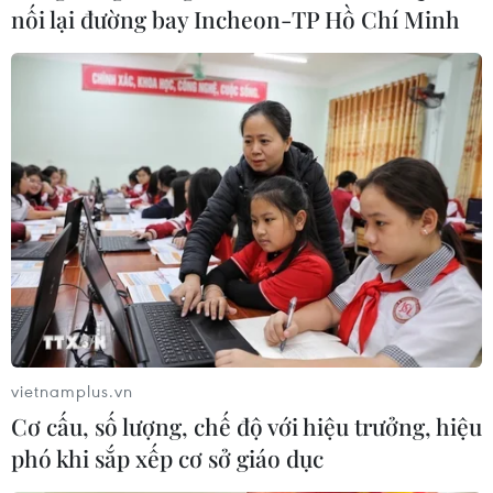
nối lại đường bay Incheon-TP Hồ Chí Minh
Hành trình đưa hạt càphê Việt Nam đến
chinh phục thị trường Mỹ
03/08/2023 10:59
Sahra Nguyễn bày tỏ mong muốn trong vài năm tới tiếp
tục tập trung vào việc đưa càphê Việt Nam đến với
ngày càng nhiều người dân ở Mỹ hơn và giúp càphê
Việt trở nên dễ tiếp cận hơn.
vietnamplus.vn
Cơ cấu, số lượng, chế độ với hiệu trưởng, hiệu
phó khi sắp xếp cơ sở giáo dục