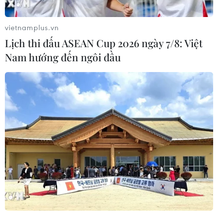
đó càphê nhân chiếm hơn 95% tổng giá trị xuất khẩu.
vietnamplus.vn
Lịch thi đấu ASEAN Cup 2026 ngày 7/8: Việt
Nam hướng đến ngôi đầu
Trung Nguyên Legend đẩy mạnh chinh
phục thị trường Trung Quốc
26/07/2023 08:32