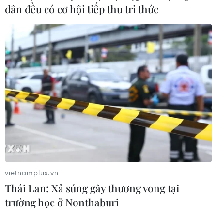
dân đều có cơ hội tiếp thu tri thức
TIN CÙNG CHUYÊN MỤC
Để trái sầu riêng đáp ứng yêu cầu
xuất khẩu bền vững
07/08/2026 07:34
vietnamplus.vn
Thái Lan: Xả súng gây thương vong tại
trường học ở Nonthaburi
Tây Ninh thúc đẩy bình dân học vụ
số, tạo động lực phát triển kinh tế số