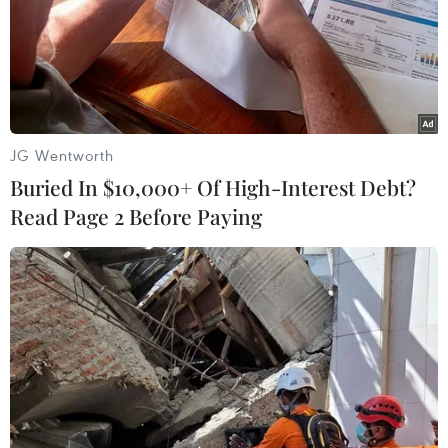
#cà phê
#Kinh tế Tuần hoàn
#đặc sản
#xuất khẩu cà phê
Ấn Độ
JG Wentworth
Buried In $10,000+ Of High-Interest Debt?
Read Page 2 Before Paying
Theo dõi VietnamPlus
TIN LIÊN QUAN