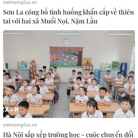
vietnamplus.vn
Phê bình, nhắc nhở các tỉnh chưa cân xe
Sơn La công bố tình huống khẩn cấp về thiên
quá tải trọng
tai với hai xã Muổi Nọi, Nậm Lầu
02/04/2014 12:38
Bộ Giao thông Vận tải sẽ phê bình và nhắc nhở các địa
phương chưa quyết liệt triển khai công tác kiểm soát xe
quá tải ở Quốc lộ.
vietnamplus.vn
Hà Nội sắp xếp trường học - cuộc chuyển đổi