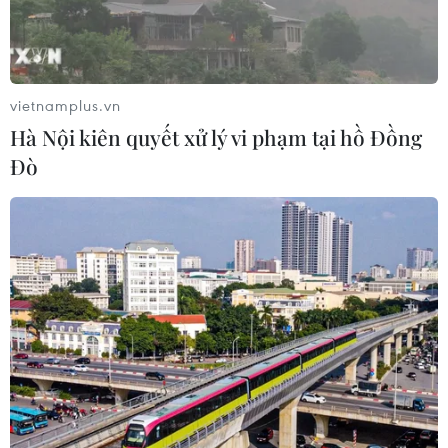
tải trọng phương tiện vận tải hàng hoá trên đường bộ.
vietnamplus.vn
Hà Nội kiên quyết xử lý vi phạm tại hồ Đồng
Đò
Đồng Nai gặp nhiều khó khăn trong xử lý
xe chở quá tải