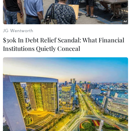
JG Wentworth
$30k In Debt Relief Scandal: What Financial
Institutions Quietly Conceal
Lực lượng chức năng tiến hành kiểm soát tải trọng xe. (Ảnh: Việt
Hùng/Vietnam+)
Tổng cục Đường bộ Việt Nam (Bộ Giao thông
Vận tải) vừa thông báo công khai 5 số điện thoại