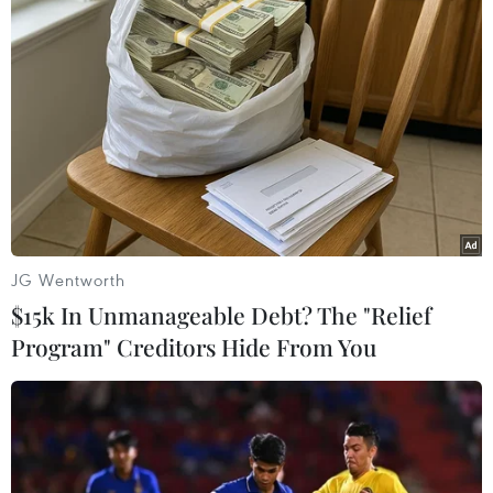
#Trạm cân
#Hanel
#Vụ Khoa học Công nghệ
#Bộ Giao thông Vận tải
#Xử lý thông tin
#Gọi điện
#Nhắn tin
Theo dõi VietnamPlus
JG Wentworth
$15k In Unmanageable Debt? The "Relief
Program" Creditors Hide From You
TIN LIÊN QUAN