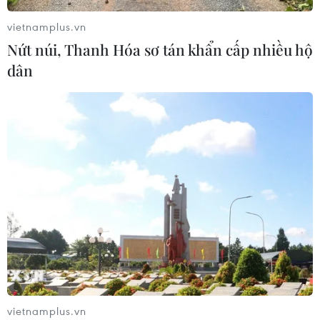
vietnamplus.vn
Nứt núi, Thanh Hóa sơ tán khẩn cấp nhiều hộ
dân
CƠ QUAN CHỦ QUẢN: THÔNG TẤN XÃ VIỆT NAM
Tổng Biên tập: TRẦN TIẾN DUẨN
Phó Tổng Biên tập: NGUYỄN THỊ TÁM, KHÚC THANH
THỦY
Sở hữu trí tuệ
Quy định sử dụng
RSS
Hỗ trợ
Ngôn ngữ
TTXVN
Dịch vụ tin
Quảng cáo
Liên hệ
vietnamplus.vn