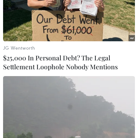
JG Wentworth
$25,000 In Personal Debt? The Legal
Settlement Loophole Nobody Mentions
Phó Thủ tướng yêu cầu tăng cường “siết”
xe quá tải
05/05/2014 06:33
Phó Thủ tướng Nguyễn Xuân Phúc vừa có Công điện
đốc thúc các Bộ và địa phương tăng cường kiểm soát