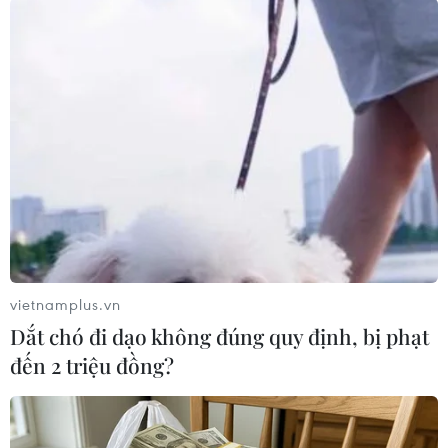
bằng bộ cân lưu động và cân xách tay./.
(Vietnam+)
vietnamplus.vn
Dắt chó đi dạo không đúng quy định, bị phạt
đến 2 triệu đồng?
#Xe quá tải
#Đường dây nóng
#Tổng cục Đường bộ Việt Nam
#Vụ An toàn giao thông