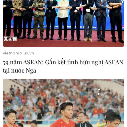
tông của xe tải cẩu, 2 người thoát
chết
06/08/2026 09:00
Dự án mở rộng đường Nguyễn Tuân
tăng kết nối khu vực phía Tây Nam
Hà Nội
vietnamplus.vn
06/08/2026 08:19
59 năm ASEAN: Gắn kết tình hữu nghị ASEAN
tại nước Nga
Đắk Lắk: Điều tra, khắc phục sự cố
nhiều phương tiện thủng lốp trên
cao tốc
06/08/2026 07:14
Đại biểu Quốc hội băn khoăn khả
năng cân đối vốn 2 siêu dự án giao