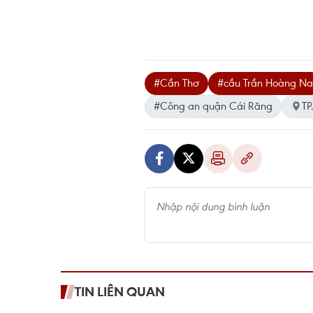
#Cần Thơ
#cầu Trần Hoàng Na
#Công an quận Cái Răng
TP
TIN LIÊN QUAN