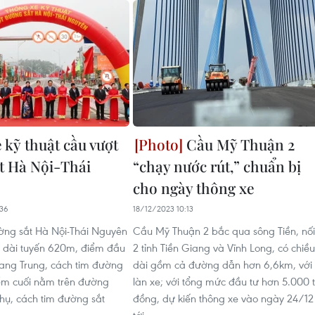
 kỹ thuật cầu vượt
Cầu Mỹ Thuận 2
t Hà Nội-Thái
“chạy nước rút,” chuẩn bị
cho ngày thông xe
36
18/12/2023 10:13
ờng sắt Hà Nội-Thái Nguyên
Cầu Mỹ Thuận 2 bắc qua sông Tiền, nối
u dài tuyến 620m, điểm đầu
2 tỉnh Tiền Giang và Vĩnh Long, có chiều
ang Trung, cách tim đường
dài gồm cả đường dẫn hơn 6,6km, với
ểm cuối nằm trên đường
làn xe; với tổng mức đầu tư hơn 5.000 
ụ, cách tim đường sắt
đồng, dự kiến thông xe vào ngày 24/12