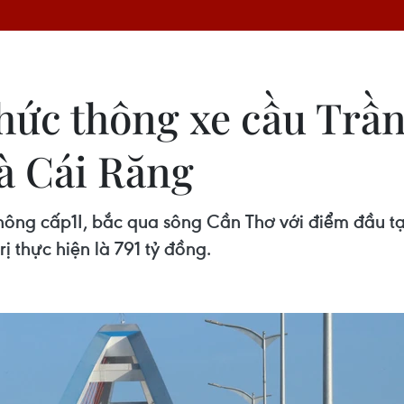
hức thông xe cầu Trầ
à Cái Răng
hông cấp1I, bắc qua sông Cần Thơ với điểm đầu tại
ị thực hiện là 791 tỷ đồng.