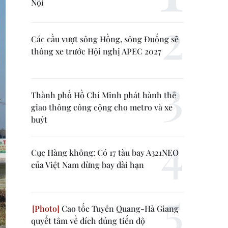
Nội
Các cầu vượt sông Hồng, sông Đuống sẽ
thông xe trước Hội nghị APEC 2027
Thành phố Hồ Chí Minh phát hành thẻ
giao thông công cộng cho metro và xe
buýt
Cục Hàng không: Có 17 tàu bay A321NEO
của Việt Nam dừng bay dài hạn
Cao tốc Tuyên Quang-Hà Giang
quyết tâm về đích đúng tiến độ