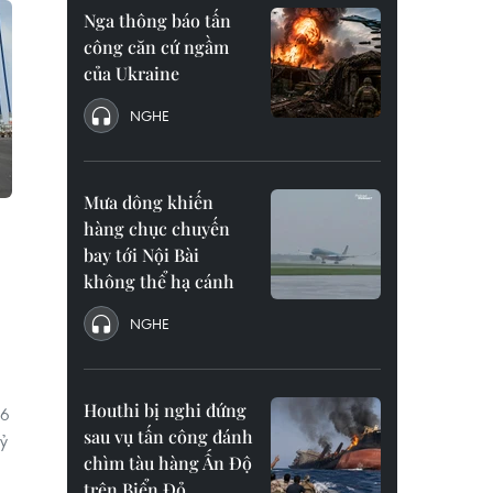
Nga thông báo tấn
công căn cứ ngầm
của Ukraine
NGHE
Mưa dông khiến
hàng chục chuyến
bay tới Nội Bài
không thể hạ cánh
NGHE
Houthi bị nghi đứng
 6
sau vụ tấn công đánh
tỷ
chìm tàu hàng Ấn Độ
trên Biển Đỏ