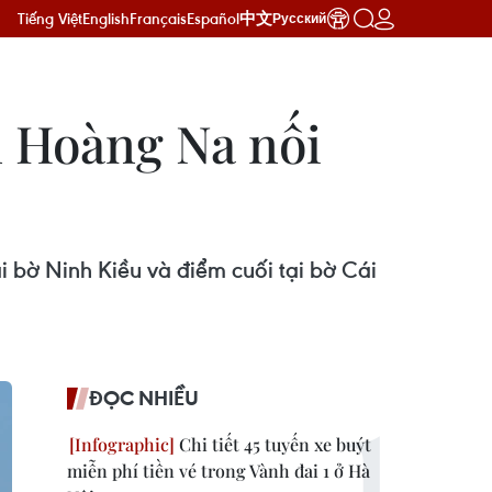
Tiếng Việt
English
Français
Español
中文
Русский
n Hoàng Na nối
 bờ Ninh Kiều và điểm cuối tại bờ Cái
ĐỌC NHIỀU
Chi tiết 45 tuyến xe buýt
miễn phí tiền vé trong Vành đai 1 ở Hà