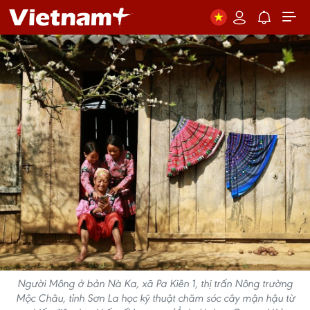
Người Mông ở bản Nà Ka, xã Pa Kiên 1, thị trấn Nông trường
Mộc Châu, tỉnh Sơn La học kỹ thuật chăm sóc cây mận hậu từ