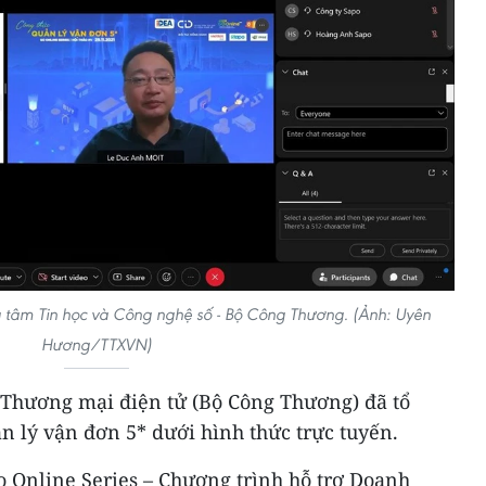
 tâm Tin học và Công nghệ số - Bộ Công Thương. (Ảnh: Uyên
Hương/TTXVN)
c Thương mại điện tử (Bộ Công Thương) đã tổ
n lý vận đơn 5* dưới hình thức trực tuyến.
o Online Series – Chương trình hỗ trợ Doanh