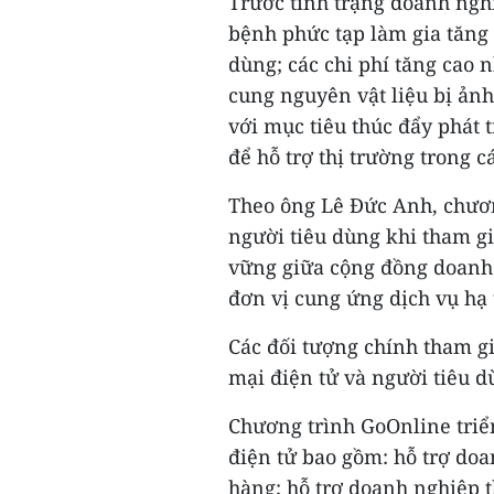
Trước tình trạng doanh ngh
bệnh phức tạp làm gia tăng 
dùng; các chi phí tăng cao 
cung nguyên vật liệu bị ản
với mục tiêu thúc đẩy phát 
để hỗ trợ thị trường trong 
Theo ông Lê Đức Anh, chương
người tiêu dùng khi tham g
vững giữa cộng đồng doanh 
đơn vị cung ứng dịch vụ hạ 
Các đối tượng chính tham g
mại điện tử và người tiêu d
Chương trình GoOnline triể
điện tử bao gồm: hỗ trợ do
hàng; hỗ trợ doanh nghiệp t