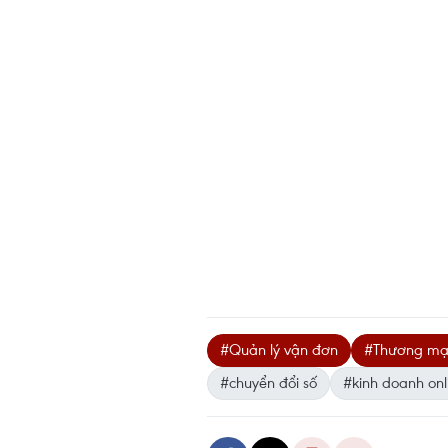
#Quản lý vận đơn
#Thương mại
#chuyển đổi số
#kinh doanh onl