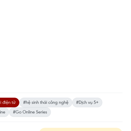
 điện tử
#hệ sinh thái công nghệ
#Dịch vụ 5+
ine
#Go Online Series