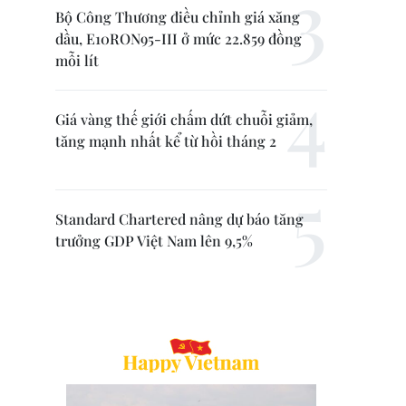
Bộ Công Thương điều chỉnh giá xăng
dầu, E10RON95-III ở mức 22.859 đồng
mỗi lít
Giá vàng thế giới chấm dứt chuỗi giảm,
tăng mạnh nhất kể từ hồi tháng 2
Standard Chartered nâng dự báo tăng
trưởng GDP Việt Nam lên 9,5%