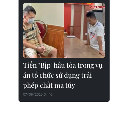
Tiến "Bịp" hầu tòa trong vụ
án tổ chức sử dụng trái
phép chất ma túy
07/08/2026 04:40