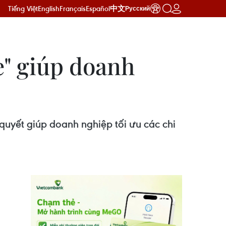
Tiếng Việt
English
Français
Español
中文
Русский
e" giúp doanh
 quyết giúp doanh nghiệp tối ưu các chi