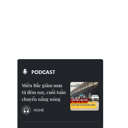
PODCAST
Miền Bắc giảm mưa
từ đêm nay, cuối tuần
chuyển nắng nóng
NGHE