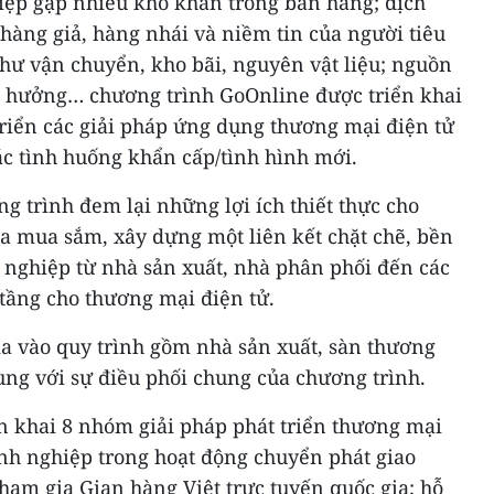
iệp gặp nhiều khó khăn trong bán hàng; dịch
hàng giả, hàng nhái và niềm tin của người tiêu
như vận chuyển, kho bãi, nguyên vật liệu; nguồn
h hưởng… chương trình GoOnline được triển khai
triển các giải pháp ứng dụng thương mại điện tử
các tình huống khẩn cấp/tình hình mới.
 trình đem lại những lợi ích thiết thực cho
ia mua sắm, xây dựng một liên kết chặt chẽ, bền
nghiệp từ nhà sản xuất, nhà phân phối đến các
tầng cho thương mại điện tử.
ia vào quy trình gồm nhà sản xuất, sàn thương
ùng với sự điều phối chung của chương trình.
n khai 8 nhóm giải pháp phát triển thương mại
anh nghiệp trong hoạt động chuyển phát giao
ham gia Gian hàng Việt trực tuyến quốc gia; hỗ