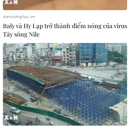
thắng nghẹt thở trước Mỹ
người hâm mộ ném kẹo
cứng
02/07/2014 01:36
vietnamplus.vn
01/07/2014 15:08
Italy và Hy Lạp trở thành điểm nóng của virus
Tây sông Nile
Nữ phóng viên bị fan Đức
Chiến thắng của Hà Lan
hôn tới tấp khi đang
trước Mexico qua hình ảnh
truyền hình trực tiếp
3D
01/07/2014 10:08
30/06/2014 03:51