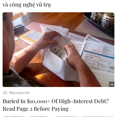
và công nghệ vũ trụ
#Cristiano Ronaldo
#Tuyển Bồ Đào Nha
#Người hâm mộ
#Ngại ngùng
#World Cup 2014
#Thất bại
#Taxi
Bồ Đào Nha
JG Wentworth
Buried In $10,000+ Of High-Interest Debt?
Read Page 2 Before Paying