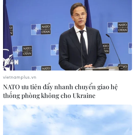
Tổng Biên tập: TRẦN TIẾN DUẨN
Phó Tổng Biên tập: NGUYỄN THỊ TÁM, KHÚC THANH
THỦY
Sở hữu trí tuệ
Quy định sử dụng
RSS
Hỗ trợ
Ngôn ngữ
TTXVN
Dịch vụ tin
Quảng cáo
vietnamplus.vn
Liên hệ
NATO ưu tiên đẩy nhanh chuyển giao hệ
thống phòng không cho Ukraine
Giấy phép số: 1374/GP-BTTTT do Bộ Thông tin và Truyền thông
cấp ngày 11/9/2008.
Quảng cáo: Phó TBT Nguyễn Thị Tám: 093.5958688, Email:
tamvna@gmail.com