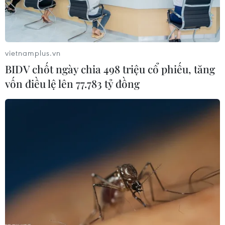
04/07/2014 22:50
04/07/2014 04:17
vietnamplus.vn
BIDV chốt ngày chia 498 triệu cổ phiếu, tăng
vốn điều lệ lên 77.783 tỷ đồng
Người mẫu xinh đẹp mặc
Cầu thủ Pháp gốc Việt
bikini tâng bóng giỏi hơn
"dọa" Đức bằng bàn thắng
Messi
độc
03/07/2014 02:42
02/07/2014 15:24
Cận cảnh Bỉ giành chiến
Các cầu thủ Hàn Quốc bị