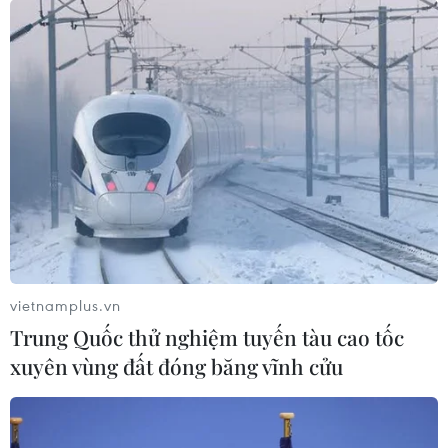
Cận cảnh Lionel Messi phá
Nữ phóng viên bất ngờ bị
vỡ kỷ lục của Diego
hôn khi làm truyền hình
Maradona
trực tiếp
26/06/2014 03:08
25/06/2014 13:11
Xem thêm
vietnamplus.vn
Trung Quốc thử nghiệm tuyến tàu cao tốc
xuyên vùng đất đóng băng vĩnh cửu
CƠ QUAN CHỦ QUẢN: THÔNG TẤN XÃ VIỆT NAM