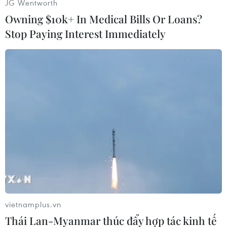
JG Wentworth
thay vì đi xe buýt cùng các đồng đội.
Owning $10k+ In Medical Bills Or Loans?
Stop Paying Interest Immediately
Lâm Anh
(Vietnam+)
vietnamplus.vn
Thái Lan-Myanmar thúc đẩy hợp tác kinh tế