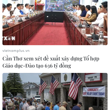
Trailer bộ phim về cuộc
Xem lại tuyệt phẩm của
đời của Messi chính thức
Bergkamp vào lưới
được tung ra
Argentina năm 1998
11/07/2014 09:19
09/07/2014 09:39
vietnamplus.vn
Cần Thơ xem xét đề xuất xây dựng Tổ hợp
Giáo dục-Đào tạo 636 tỷ đồng
Xem lại cảnh Ronaldo kết
Phản ứng hài hước nhất
liễu Đức trong trận chung
sau khi nhận thẻ đỏ
kết 2002
07/07/2014 14:27
08/07/2014 04:44