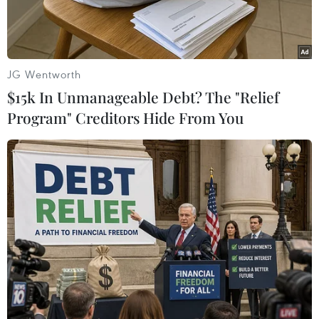
Tổng thống Mỹ Barack Obama đã tỏ ra lạc quan
về cơ hội của đội nhà ở World Cup 2014 khi cho
rằng đoàn quân của huấn luyện viên Juergen
JG Wentworth
Klinsmann có cơ hội giành chức vô địch thế giới.
$15k In Unmanageable Debt? The "Relief
Program" Creditors Hide From You