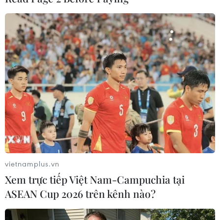
#Tổng thống Mỹ Barack Obama
#World Cup 2014
#Đội tuyển Mỹ
#Vòng hai
#Juergen Klinsmann
#Minneapolis
#Vô địch thế giới
Mỹ
vietnamplus.vn
Xem trực tiếp Việt Nam-Campuchia tại
ASEAN Cup 2026 trên kênh nào?