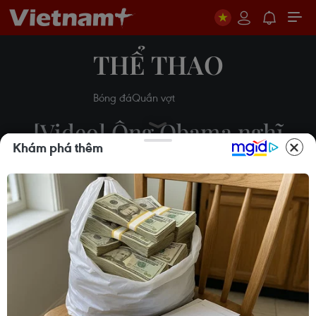
THỂ THAO
Bóng đá
Quần vợt
[Video] Ông Obama nghĩ
Khám phá thêm
rằng Mỹ có cơ hội vô địch
World Cup
27/06/2014 03:02
Theo dõi VietnamPlus