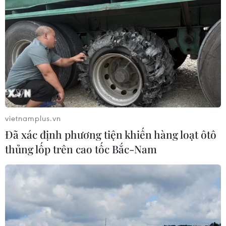
Xem lại màn ăn mừng bị
Đài truyền hình Mỹ bị chỉ
cho là xúc phạm của cầu
trích vì làm gián đoạn trận
thủ Đức
chung kết
17/07/2014 09:42
15/07/2014 14:36
vietnamplus.vn
Đã xác định phương tiện khiến hàng loạt ôtô
thủng lốp trên cao tốc Bắc-Nam
Trailer bộ phim về cuộc
Xem lại tuyệt phẩm của
đời của Messi chính thức
Bergkamp vào lưới
được tung ra
Argentina năm 1998
11/07/2014 09:19
09/07/2014 09:39