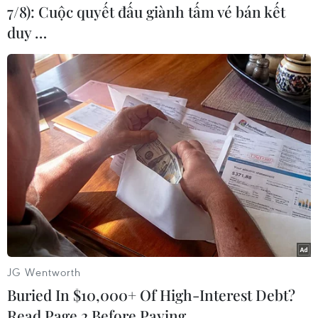
7/8): Cuộc quyết đấu giành tấm vé bán kết
duy …
(Vietnam+)
JG Wentworth
Buried In $10,000+ Of High-Interest Debt?
Read Page 2 Before Paying