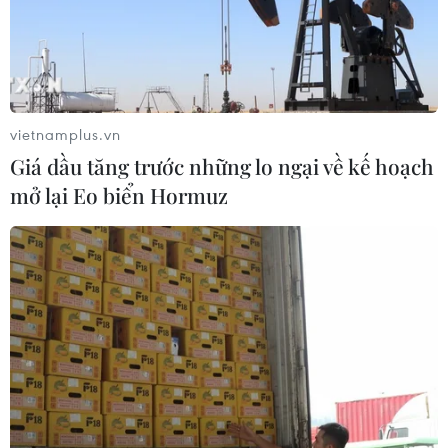
chứng kiến Neymar nằm
không tưởng của Lionel
cáng
Messi
06/07/2014 02:47
05/07/2014 22:36
vietnamplus.vn
Giá dầu tăng trước những lo ngại về kế hoạch
mở lại Eo biển Hormuz
Bàn thắng tuyệt đẹp của
Trích đoạn trận chiến
Hummels giúp Đức loại
"kinh hoàng" Đức-Pháp ở
Pháp
Espana'82
04/07/2014 22:50
04/07/2014 04:17