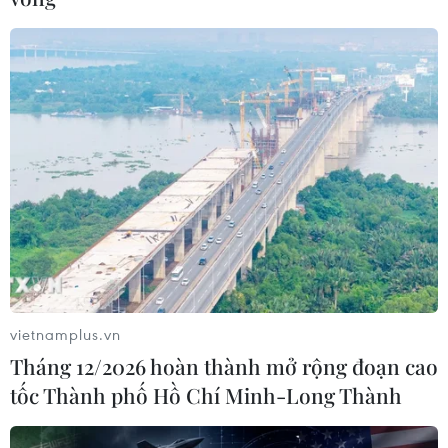
28/06/2014 14:37
28/06/2014 11:00
"CĐV chó" của Bồ Đào Nha
Những vụ "cắn nhau" trong
nhảy lên ăn mừng khi đội
lịch sử thể thao thế giới
nhà ghi bàn
26/06/2014 03:09
26/06/2014 07:24
vietnamplus.vn
Tháng 12/2026 hoàn thành mở rộng đoạn cao
tốc Thành phố Hồ Chí Minh-Long Thành
Cận cảnh Lionel Messi phá
Nữ phóng viên bất ngờ bị